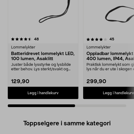
4.0av 5 stjerner
anmeldelser
4.5av 5 stjerner
anmeldelse
48
45
Lommelykter
Lommelykter
Batteridrevet lommelykt LED,
Oppladbar lommelykt
100 lumen, Asaklitt
400 lumen, IP44, Asak
Juster både lysstyrke og lysbilde
Praktisk lommelykt som gi
etter behov. Lys sterkt/svakt og
lys når du er ute i skogen 
bredt/smalt. ...
fisker om natte...
129,90
299,90
Legg i handlekurv
Legg i handlekurv
Toppselgere i samme kategori