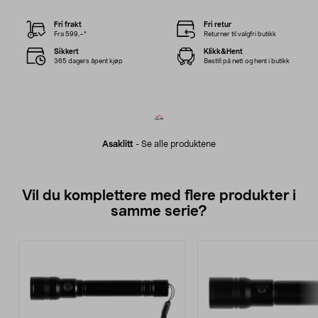
Fri frakt
Fri retur
Fra 599,–*
Returner til valgfri butikk
Sikkert
Klikk&Hent
365 dagers åpent kjøp
Bestill på nett og hent i butikk
Asaklitt
-
Se alle produktene
Vil du komplettere med flere produkter i
samme serie?