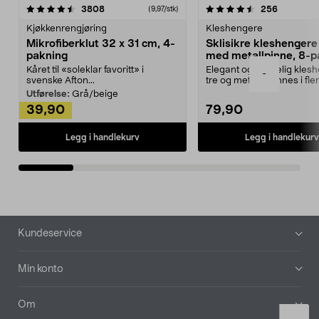
4.5av 5 stjerner
anmeldelser
4.5av 5 stjerner
anmeldels
3808
256
(9,97/stk)
Kjøkkenrengjøring
Kleshengere
Mikrofiberklut 32 x 31 cm, 4-
Sklisikre kleshengere 
pakning
med metallpinne, 8-p
Kåret til «soleklar favoritt» i
Elegant og skikkelig kles
-
svenske Afton...
tre og metall – finnes i fle
Kleshe...
Utførelse:
Grå/beige
39,90
79,90
Legg i handlekurv
Legg i handlekurv
Bunntekst
Kundeservice
Min konto
Om