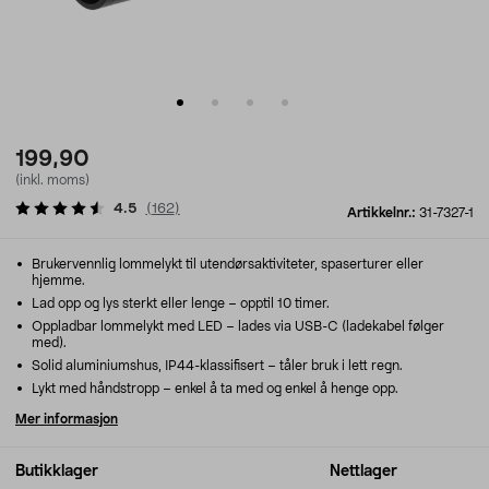
199,90
(inkl. moms)
4.5
(
162
)
Artikkelnr.:
31-7327-1
Brukervennlig lommelykt til utendørsaktiviteter, spaserturer eller
hjemme.
Lad opp og lys sterkt eller lenge – opptil 10 timer.
Oppladbar lommelykt med LED – lades via USB-C (ladekabel følger
med).
Solid aluminiumshus, IP44-klassifisert – tåler bruk i lett regn.
Lykt med håndstropp – enkel å ta med og enkel å henge opp.
Mer informasjon
Butikklager
Nettlager