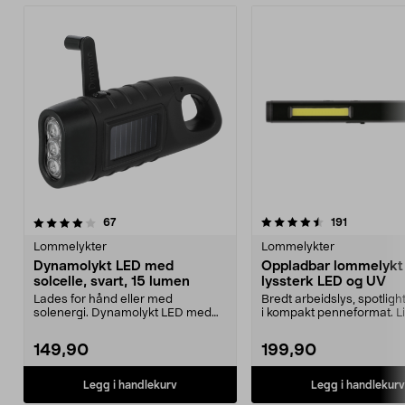
4.5 av 5 stjerner
anmeldelser
4.5 av 5 stjerner
anmeldelse
67
191
Lommelykter
Lommelykter
Dynamolykt LED med
Oppladbar lommelyk
solcelle, svart, 15 lumen
lyssterk LED og UV
Lades for hånd eller med
Bredt arbeidslys, spotlight
solenergi. Dynamolykt LED med
i kompakt penneformat. L
solcelledrift – til bruk ...
oppladbar lykt...
149,90
199,90
Legg i handlekurv
Legg i handlekurv