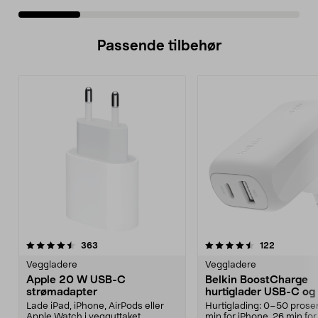
Passende tilbehør
4.5av 5 stjerner
anmeldelser
5.0av 5 stjerner
anmeldels
363
122
Veggladere
Veggladere
Apple 20 W USB-C
Belkin BoostCharge
strømadapter
hurtiglader USB-C og
42 W
Lade iPad, iPhone, AirPods eller
Hurtiglading: 0–50 prosen
Apple Watch i vegguttaket.
min for iPhone, 26 min for