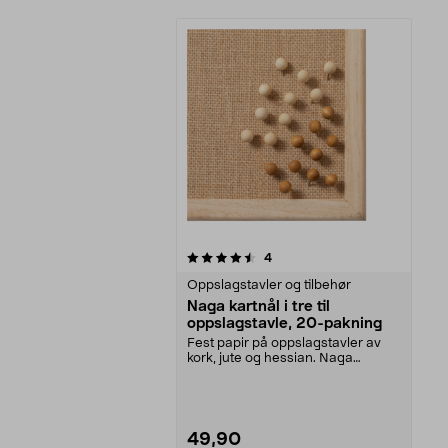
5av 5 stjerner
anmeldelser
4
Oppslagstavler og tilbehør
Naga kartnål i tre til
oppslagstavle, 20-pakning
Fest papir på oppslagstavler av
kork, jute og hessian. Naga
trefargede stifter –...
49,90