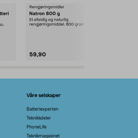
Rengjøringsmidler
Levende lys
tteri
Natron 800 g
Telys steari
prosent ste
Et allsidig og naturlig
rengjøringsmiddel. 800 gram
AA-
100 % stearin
natron – til rengjøring både...
råvarer. Produ
brenner med e
59,90
69,90
Legg i handlekurv
Legg 
Våre selskaper
Batteriexperten
Teknikkdeler
PhoneLife
Teknikmagasinet