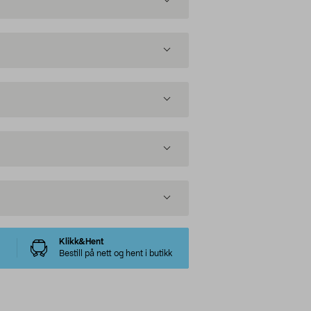
Klikk&Hent
Bestill på nett og hent i butikk