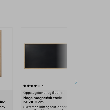
4.0 av 5 stjerner
anmeldelser
3.5
1
5
Oppslagstavler og tilbehør
Oppslagstavle
Naga magnetisk tavle
Liquid Chalk
ing
50x100 cm
2-pakning
r av
Skriv med kritt og fest lapper
Kritt-tusj til k