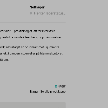
Nettlager
Henter lagerstatus...
rialer – praktisk og et løft for interiøret.
ig linstoff – samle ideer, heng opp påminnelser
ork, naturfaget lin og innrammet i gummitre.
erfekt i gangen, stuen eller på hjemmekontoret.
 60 cm.
Naga
-
Se alle produktene