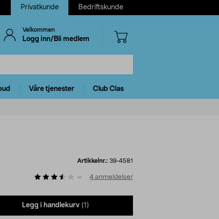
Privatkunde
Bedriftskunde
Velkommen
Logg inn/Bli medlem
bud
Våre tjenester
Club Clas
Artikkelnr.:
39-4581
4
anmeldelser
Legg i handlekurv
(1)