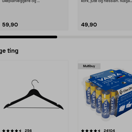
ukeplanleggere og ...
kork, jute og hessian. Naga
trefargede stifter –...
59,90
49,90
ge ting
Multibuy
4.5av 5 stjerner
anmeldelser
4.5av 5 stjerner
anmeldels
256
24104