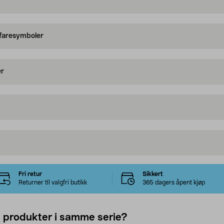
 faresymboler
er
Fri retur
Sikkert
Returner til valgfri butikk
365 dagers åpent kjøp
e produkter i samme serie?