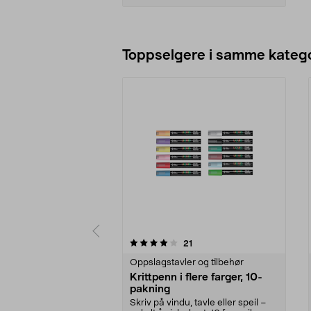
Legg i handlekurv
Toppselgere i samme katego
0 av 5 stjerner
4.5 av 5 stjerner
anmeldelser
21
Oppslagstavler og tilbehør
Krittpenn i flere farger, 10-
pakning
Skriv på vindu, tavle eller speil –