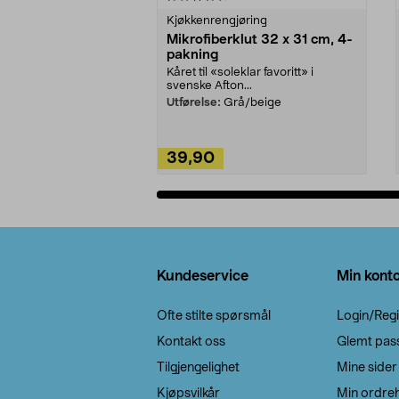
Kjøkkenrengjøring
Mikrofiberklut 32 x 31 cm, 4-
pakning
Kåret til «soleklar favoritt» i
svenske Afton...
Utførelse:
Grå/beige
39,90
Legg i handlekurv
Bunntekst
Kundeservice
Min kont
Ofte stilte spørsmål
Login/Regi
Kontakt oss
Glemt pas
Tilgjengelighet
Mine sider
Kjøpsvilkår
Min ordreh