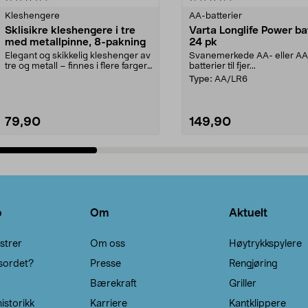
Kleshengere
AA-batterier
Sklisikre kleshengere i tre
Varta Longlife Power ba
med metallpinne, 8-pakning
24 pk
Elegant og skikkelig kleshenger av
Svanemerkede AA- eller A
tre og metall – finnes i flere farger.
batterier til fjer...
Kleshe...
Type:
AA/LR6
79,90
149,90
Legg i handlekurv
Legg i handlekurv
o
Om
Aktuelt
strer
Om oss
Høytrykkspylere
sordet?
Presse
Rengjøring
Bærekraft
Griller
istorikk
Karriere
Kantklippere