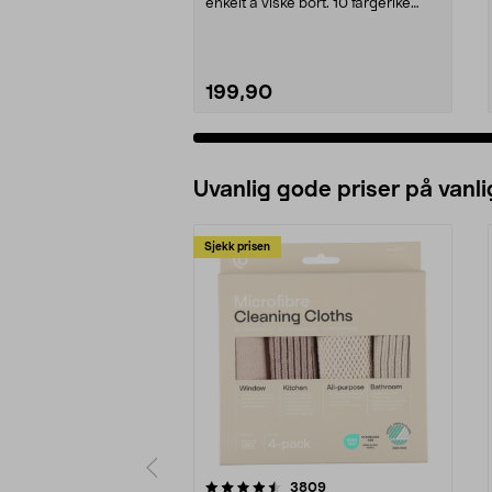
enkelt å viske bort. 10 fargerike
krittpenne...
199,90
Uvanlig gode priser på vanli
Sjekk prisen
5av 5 stjerner
4.5av 5 stjerner
anmeldelser
3809