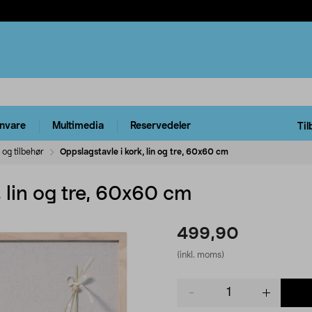
rnvare
Multimedia
Reservedeler
Til
 og tilbehør
Oppslagstavle i kork, lin og tre, 60x60 cm
, lin og tre, 60x60 cm
499,90
(inkl. moms)
Product
quantity