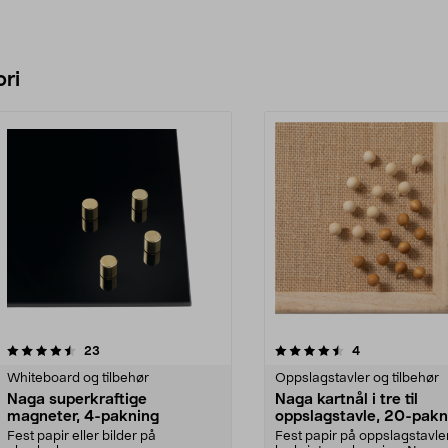
ri
4.5 av 5 stjerner
anmeldelser
4.0 av 5 stjerner
anmeldelser
23
4
Whiteboard og tilbehør
Oppslagstavler og tilbehør
Naga superkraftige
Naga kartnål i tre til
magneter, 4-pakning
oppslagstavle, 20-pakn
Fest papir eller bilder på
Fest papir på oppslagstavle