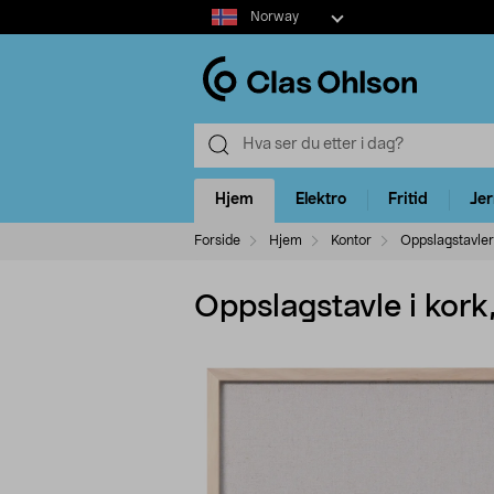
Select
Norway
market
Hjem
Elektro
Fritid
Je
Forside
Hjem
Kontor
Oppslagstavler
Oppslagstavle i kork