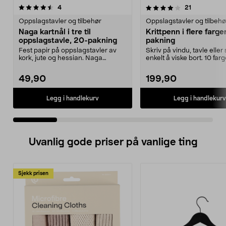
4.0 av 5 stjerner
anmeldelser
4.0 av 5 stjerner
anmeldelse
4
21
Oppslagstavler og tilbehør
Oppslagstavler og tilbehø
Naga kartnål i tre til
Krittpenn i flere farger
oppslagstavle, 20-pakning
pakning
Fest papir på oppslagstavler av
Skriv på vindu, tavle eller 
kork, jute og hessian. Naga
enkelt å viske bort. 10 farg
trefargede stifter –...
krittpenne...
49,90
199,90
Legg i handlekurv
Legg i handlekurv
Uvanlig gode priser på vanlige ting
Sjekk prisen