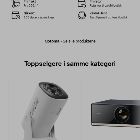
Fri frakt
Fri retur
Fra 599,–*
Returner til valgfri butikk
Sikkert
Klikk&Hent
365 dagers åpent kjøp
Bestill på nett og hent i butikk
Optoma
-
Se alle produktene
Toppselgere i samme kategori