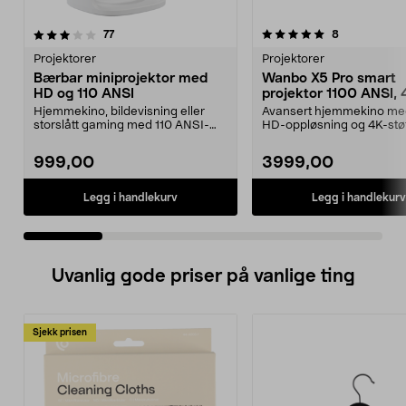
5.0 av 5 stjerner
anmeldelser
4.0 av 5 stjerner
anmeldelser
77
8
Projektorer
Projektorer
Bærbar miniprojektor med
Wanbo X5 Pro smart
HD og 110 ANSI
projektor 1100 ANSI, 
støtte og Google TV
Hjemmekino, bildevisning eller
Avansert hjemmekino med
storslått gaming med 110 ANSI-
HD-oppløsning og 4K-støt
lumen HD-projeksjon...
Wanbo X5 Pro smart proj..
999,00
3999,00
Legg i handlekurv
Legg i handlekurv
Uvanlig gode priser på vanlige ting
Sjekk prisen