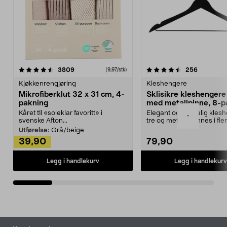
4.5av 5 stjerner
anmeldelser
4.5av 5 stjerner
anmeldels
3809
256
(9,97/stk)
Kjøkkenrengjøring
Kleshengere
Mikrofiberklut 32 x 31 cm, 4-
Sklisikre kleshengere 
pakning
med metallpinne, 8-p
Kåret til «soleklar favoritt» i
Elegant og skikkelig kles
-
svenske Afton...
tre og metall – finnes i fle
Kleshe...
Utførelse:
Grå/beige
39,90
79,90
Legg i handlekurv
Legg i handlekurv
Bunntekst