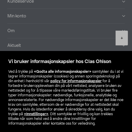
Kundeservice
Min konto
Om
Product
+
quantity
Aktuelt
Våre selskaper
Vi bruker informasjonskapsler hos Clas Ohlson
Ved å trykke på
«Godta alle informasjonskapsler»
samtykker du i at vi
Finn din butikk
lagrer informasjonskapsler (cookies) og annen sporingsteknologi på
din enhet i henhold til vår
policy for informasjonskapsler
for å
forbedre brukeropplevelsen din på vårt nettsted, analysere bruken av
SE
NO
FI
nettstedet og for å tilpasse våre markedsføringstiltak. Vi bruker fire
typer informasjonskapsler: nødvendige, funksjonelle, analytiske og
annonserelaterte. For nødvendige informasjonskapsler er det ikke noe
krav om samtykke, ettersom de er nødvendige for at nettstedet skal
fungere. Hvis du istedenfor ønsker å skreddersy dine valg, kan du
trykke på
«Innstillinger»
. Ditt samtykke er frivillig og kan trekkes
tilbake når som helst ved å endre dine innstillinger for
informasjonskapsler eller kontakte oss for veiledning.
Privacy statement
Medlemsvilkår
Kjøpsvilkår
For bedrifter