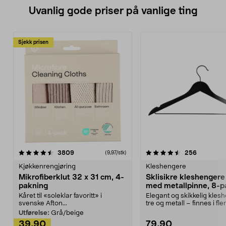
Uvanlig gode priser på vanlige ting
Sjekk prisen
4.5av 5 stjerner
anmeldelser
4.5av 5 stjerner
anmeldels
3809
256
(9,97/stk)
Kjøkkenrengjøring
Kleshengere
Mikrofiberklut 32 x 31 cm, 4-
Sklisikre kleshengere 
pakning
med metallpinne, 8-p
Kåret til «soleklar favoritt» i
Elegant og skikkelig kles
svenske Afton...
tre og metall – finnes i fle
Kleshe...
Utførelse:
Grå/beige
39,90
79,90