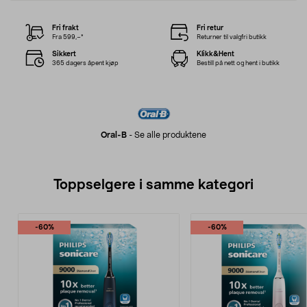
Fri frakt
Fri retur
Fra 599,–*
Returner til valgfri butikk
Sikkert
Klikk&Hent
365 dagers åpent kjøp
Bestill på nett og hent i butikk
Oral-B
-
Se alle produktene
Toppselgere i samme kategori
-60%
-60%