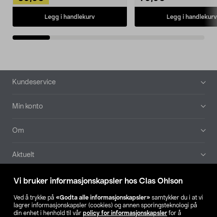
Legg i handlekurv
Legg i handlekurv
Bunntekst
Kundeservice
Min konto
Om
Aktuelt
Våre selskaper
Vi bruker informasjonskapsler hos Clas Ohlson
Ved å trykke på
«Godta alle informasjonskapsler»
samtykker du i at vi
Finn din butikk
lagrer informasjonskapsler (cookies) og annen sporingsteknologi på
din enhet i henhold til vår
policy for informasjonskapsler
for å