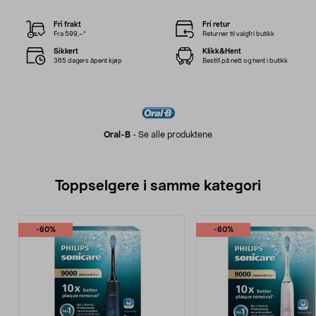
Fri frakt
Fri retur
Fra 599,–*
Returner til valgfri butikk
Sikkert
Klikk&Hent
365 dagers åpent kjøp
Bestill på nett og hent i butikk
Oral-B
-
Se alle produktene
Toppselgere i samme kategori
-60%
-60%