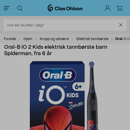
Forside
Hjem
Kropp og velvære
Elektrisk tannbørste
Oral-B i
Oral-B iO 2 Kids elektrisk tannbørste barn
Spiderman, fra 6 år