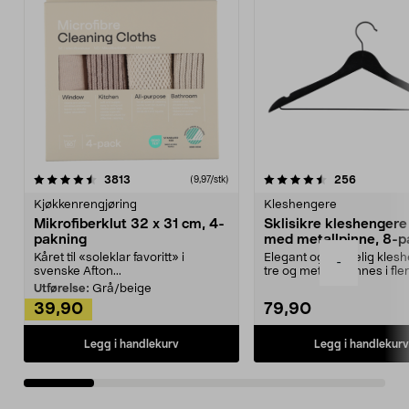
4.5av 5 stjerner
anmeldelser
4.5av 5 stjerner
anmeldels
3813
256
(9,97/stk)
Kjøkkenrengjøring
Kleshengere
Mikrofiberklut 32 x 31 cm, 4-
Sklisikre kleshengere 
pakning
med metallpinne, 8-p
Kåret til «soleklar favoritt» i
Elegant og skikkelig kles
-
svenske Afton...
tre og metall – finnes i fle
Kleshe...
Utførelse:
Grå/beige
39,90
79,90
Legg i handlekurv
Legg i handlekurv