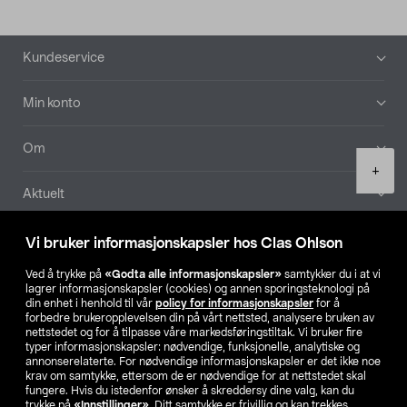
Bunntekst
Kundeservice
Min konto
Om
Product
+
quantity
Aktuelt
Våre selskaper
Vi bruker informasjonskapsler hos Clas Ohlson
Ved å trykke på
«Godta alle informasjonskapsler»
samtykker du i at vi
Finn din butikk
lagrer informasjonskapsler (cookies) og annen sporingsteknologi på
din enhet i henhold til vår
policy for informasjonskapsler
for å
forbedre brukeropplevelsen din på vårt nettsted, analysere bruken av
SE
NO
FI
nettstedet og for å tilpasse våre markedsføringstiltak. Vi bruker fire
typer informasjonskapsler: nødvendige, funksjonelle, analytiske og
annonserelaterte. For nødvendige informasjonskapsler er det ikke noe
krav om samtykke, ettersom de er nødvendige for at nettstedet skal
fungere. Hvis du istedenfor ønsker å skreddersy dine valg, kan du
trykke på
«Innstillinger»
. Ditt samtykke er frivillig og kan trekkes