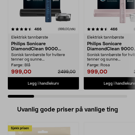
4.5 av 5 stjerner
anmeldelser
4.5 av 5 stjerner
anmeldels
466
466
(999,00/stk)
Elektrisk tannbørste
Elektrisk tannbørste
Philips Sonicare
Philips Sonicare
DiamondClean 9000
DiamondClean 9000
elektrisk tannbørste, Special
elektrisk tannbørste, 
Sonisk tannbørste for hvitere
Sonisk tannbørste for hvi
Edition
Edition
tenner og sunne...
tenner og sunne...
Farge:
Blå
Farge:
Rosa
999,00
999,00
2499,00
Legg i handlekurv
Legg i handlekurv
Uvanlig gode priser på vanlige ting
Sjekk prisen