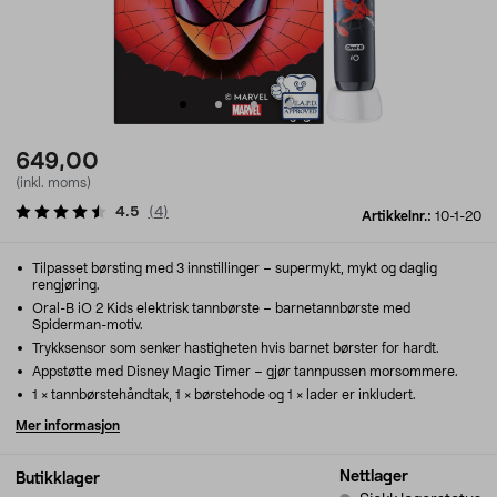
649,00
(inkl. moms)
4.5
(
4
)
Artikkelnr.:
10-1-20
Tilpasset børsting med 3 innstillinger – supermykt, mykt og daglig
rengjøring.
Oral-B iO 2 Kids elektrisk tannbørste – barnetannbørste med
Spiderman-motiv.
Trykksensor som senker hastigheten hvis barnet børster for hardt.
Appstøtte med Disney Magic Timer – gjør tannpussen morsommere.
1 × tannbørstehåndtak, 1 × børstehode og 1 × lader er inkludert.
Mer informasjon
Nettlager
Butikklager