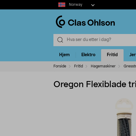
Select
Norway
market
Hjem
Elektro
Fritid
Je
Forside
Fritid
Hagemaskiner
Gresst
Oregon Flexiblade t