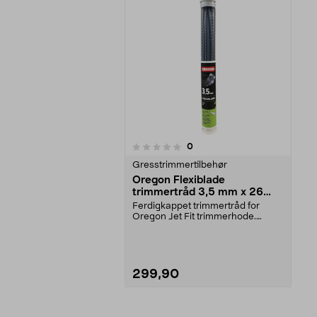
anmeldelser
0
0 av 5 stjerner
Gresstrimmertilbehør
Oregon Flexiblade
trimmertråd 3,5 mm x 26
cm, 20-pakning
Ferdigkappet trimmertråd for
Oregon Jet Fit trimmerhode.
Oregon Flexiblade trimm...
299,90