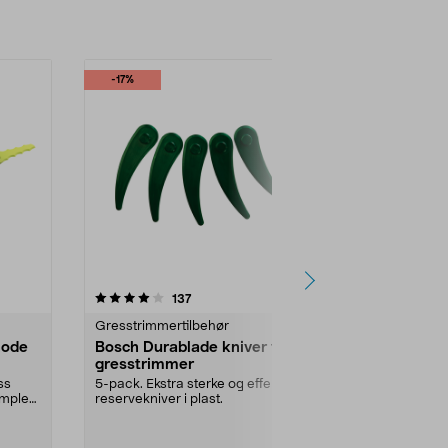
-17%
4.0 av 5 stjerner
anmeldelser
4.5
137
1
Gresstrimmertilbehør
Gresstrimmer
hode
Bosch Durablade kniver til
Ryobi RAC15
gresstrimmer
gresstrimm
ss
5-pack. Ekstra sterke og effektive
10 pk reservek
mplett
reservekniver i plast.
trimmerhodet.
gresstrimmer