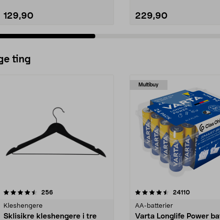
129,90
229,90
ge ting
Multibuy
4.5av 5 stjerner
anmeldelser
4.5av 5 stjerner
anmeldels
256
24110
Kleshengere
AA-batterier
Sklisikre kleshengere i tre
Varta Longlife Power ba