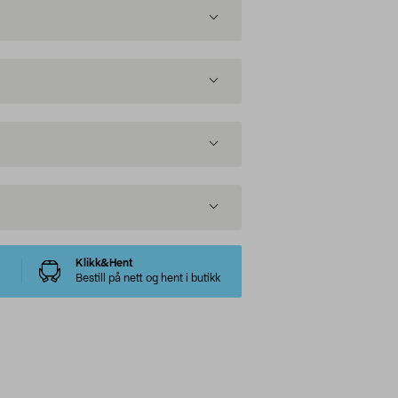
Klikk&Hent
Bestill på nett og hent i butikk