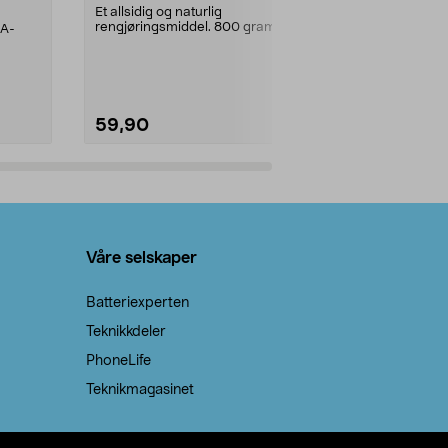
prosent ste
Et allsidig og naturlig
rengjøringsmiddel. 800 gram
AA-
100 % stearin
natron – til rengjøring både...
råvarer. Produ
brenner med e
59,90
69,90
Legg i handlekurv
Legg 
Våre selskaper
Batteriexperten
Teknikkdeler
PhoneLife
Teknikmagasinet