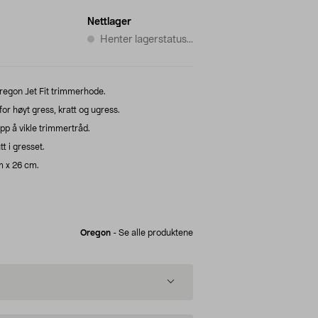
Nettlager
Henter lagerstatus...
regon Jet Fit trimmerhode.
r høyt gress, kratt og ugress.
ipp å vikle trimmertråd.
tt i gresset.
 x 26 cm.
Oregon
-
Se alle produktene