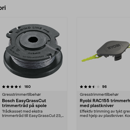
ri
3.5 av 5 stjerner
anmeldelser
4.0 av 5 stjerner
anmeldelser
160
96
Gresstrimmertilbehør
Gresstrimmertilbehør
Bosch EasyGrassCut
Ryobi RAC155 trimmer
trimmertråd på spole
med plastkniver
Trådkasset med ekstra
Effektiv trimming av tykt gre
trimmertråd till EasyGrassCut 23,
med hjelp av plastkniver. Ko
EasyGrassCut 26, EasyGra...
knivkassett m...