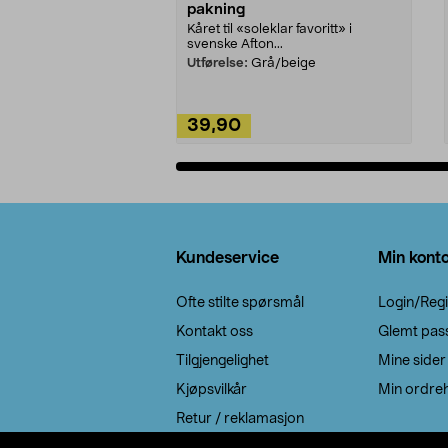
pakning
Kåret til «soleklar favoritt» i
svenske Afton...
Utførelse:
Grå/beige
39,90
Legg i handlekurv
Bunntekst
Kundeservice
Min kont
Ofte stilte spørsmål
Login/Regi
Kontakt oss
Glemt pas
Tilgjengelighet
Mine sider
Kjøpsvilkår
Min ordreh
Retur / reklamasjon
EE-avfall