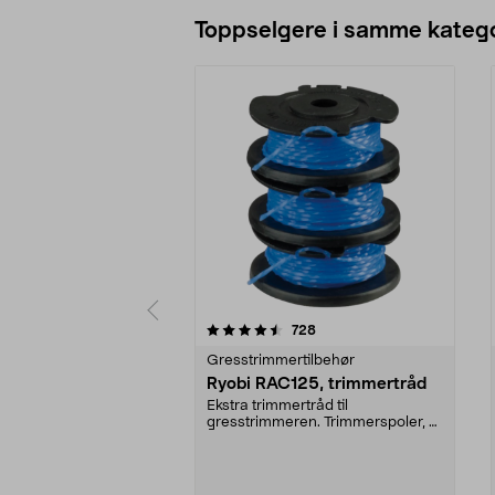
Legg i handlekurv
Toppselgere i samme katego
5 av 5 stjerner
4.5 av 5 stjerner
anmeldelser
728
Gresstrimmertilbehør
Ryobi RAC125, trimmertråd
Ekstra trimmertråd til
gresstrimmeren. Trimmerspoler, 3
stk. Passer til alle Ryo...