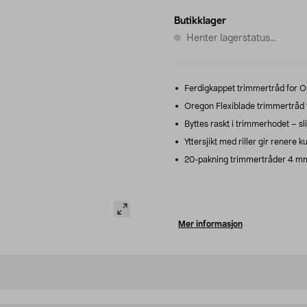
Butikklager
Henter lagerstatus...
Ferdigkappet trimmertråd for O
Oregon Flexiblade trimmertråd fo
Byttes raskt i trimmerhodet – sl
Yttersjikt med riller gir renere ku
20-pakning trimmertråder 4 mm
Mer informasjon