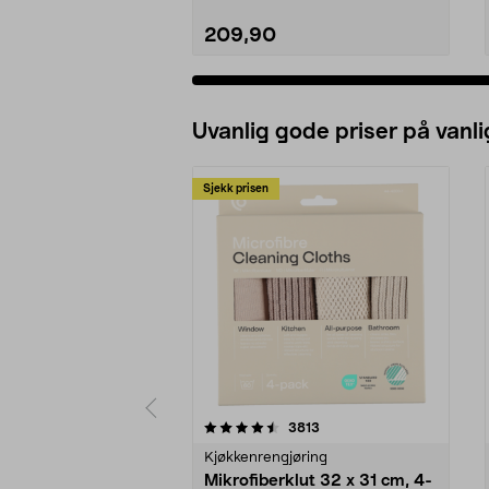
209,90
Uvanlig gode priser på vanli
Sjekk prisen
5av 5 stjerner
4.5av 5 stjerner
anmeldelser
3813
Kjøkkenrengjøring
Mikrofiberklut 32 x 31 cm, 4-