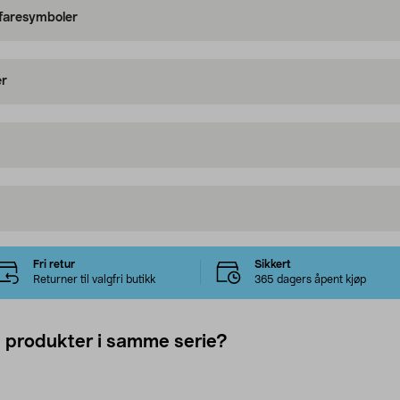
 faresymboler
er
Fri retur
Sikkert
Returner til valgfri butikk
365 dagers åpent kjøp
e produkter i samme serie?