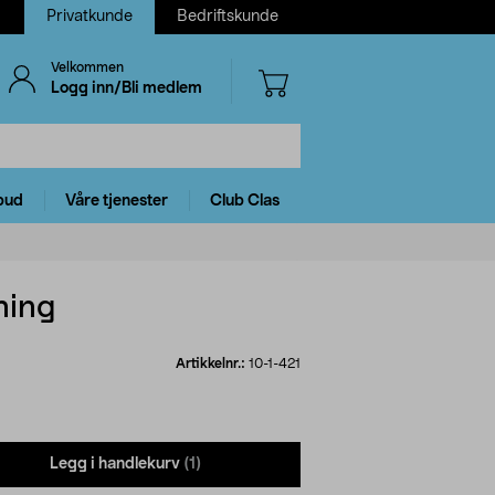
Privatkunde
Bedriftskunde
Velkommen
Logg inn/Bli medlem
bud
Våre tjenester
Club Clas
ning
Artikkelnr.:
10-1-421
Legg i handlekurv
(1)