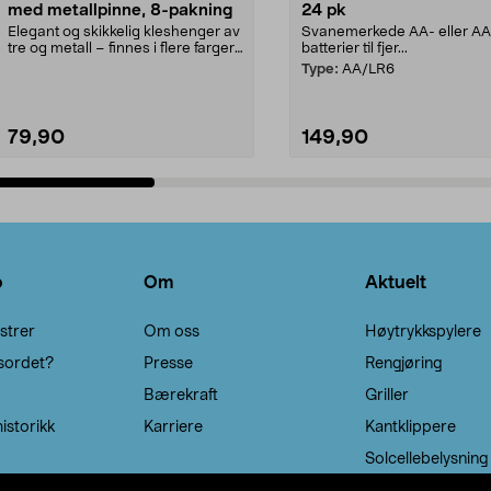
med metallpinne, 8-pakning
24 pk
Elegant og skikkelig kleshenger av
Svanemerkede AA- eller A
tre og metall – finnes i flere farger.
batterier til fjer...
Kleshe...
Type:
AA/LR6
79,90
149,90
Legg i handlekurv
Legg i handlekurv
o
Om
Aktuelt
strer
Om oss
Høytrykkspylere
sordet?
Presse
Rengjøring
Bærekraft
Griller
istorikk
Karriere
Kantklippere
Solcellebelysning