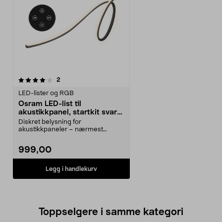
anmeldelser
2
LED-lister og RGB
Osram LED-list til
akustikkpanel, startkit svart,
2,6 m
Diskret belysning for
akustikkpaneler – nærmest
usynlig når den er slukket. Osra...
999,00
Legg i handlekurv
Toppselgere i samme kategori