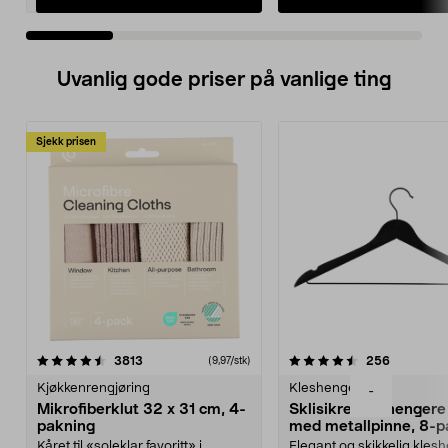
Uvanlig gode priser på vanlige ting
Sjekk prisen
4.5av 5 stjerner
anmeldelser
4.5av 5 stjerner
anmeldels
3813
256
(9,97/stk)
Kjøkkenrengjøring
Kleshengere
-
Mikrofiberklut 32 x 31 cm, 4-
Sklisikre kleshengere 
pakning
med metallpinne, 8-p
Kåret til «soleklar favoritt» i
Elegant og skikkelig kles