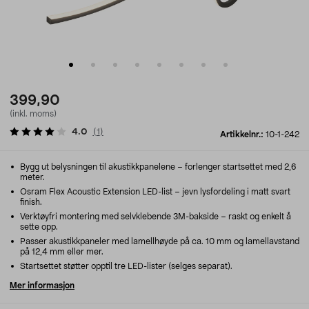
399,90
(inkl. moms)
4.0
(
1
)
Artikkelnr.:
10-1-242
Bygg ut belysningen til akustikkpanelene – forlenger startsettet med 2,6
meter.
Osram Flex Acoustic Extension LED-list – jevn lysfordeling i matt svart
finish.
Verktøyfri montering med selvklebende 3M-bakside – raskt og enkelt å
sette opp.
Passer akustikkpaneler med lamellhøyde på ca. 10 mm og lamellavstand
på 12,4 mm eller mer.
Startsettet støtter opptil tre LED-lister (selges separat).
Mer informasjon