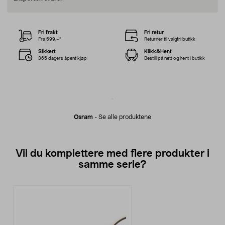
Fri frakt
Fri retur
Fra 599,–*
Returner til valgfri butikk
Sikkert
Klikk&Hent
365 dagers åpent kjøp
Bestill på nett og hent i butikk
Osram
-
Se alle produktene
Vil du komplettere med flere produkter i
samme serie?