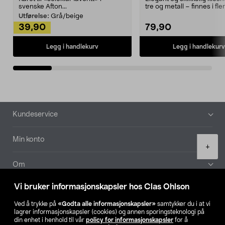
svenske Afton...
tre og metall – finnes i fle
Kleshe...
Utførelse:
Grå/beige
39,90
79,90
Legg i handlekurv
Legg i handlekurv
Bunntekst
Kundeservice
Min konto
Product
+
quantity
Om
Vi bruker informasjonskapsler hos Clas Ohlson
Aktuelt
Ved å trykke på
«Godta alle informasjonskapsler»
samtykker du i at vi
lagrer informasjonskapsler (cookies) og annen sporingsteknologi på
Våre selskaper
din enhet i henhold til vår
policy for informasjonskapsler
for å