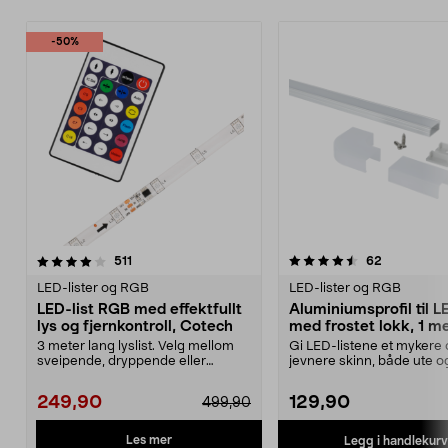
-50%
4.5 av 5 stjerner
anmeldelser
4.5 av 5 stjerner
anmeldelse
511
62
LED-lister og RGB
LED-lister og RGB
LED-list RGB med effektfullt
Aluminiumsprofil til LE
lys og fjernkontroll, Cotech
med frostet lokk, 1 m
3 meter lang lyslist. Velg mellom
Gi LED-listene et mykere
sveipende, dryppende eller
jevnere skinn, både ute o
blinkende lys med f...
Aluminiumsprofil me...
249,90
129,90
499,90
Les mer
Legg i handlekurv