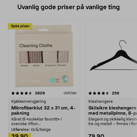
Uvanlig gode priser på vanlige ting
Sjekk prisen
4.5av 5 stjerner
anmeldelser
4.5av 5 stjerner
anmeldels
3809
256
(9,97/stk)
Kjøkkenrengjøring
Kleshengere
Mikrofiberklut 32 x 31 cm, 4-
Sklisikre kleshengere 
pakning
med metallpinne, 8-p
Kåret til «soleklar favoritt» i
Elegant og skikkelig kles
svenske Afton...
tre og metall – finnes i fle
Kleshe...
Utførelse:
Grå/beige
39,90
79,90