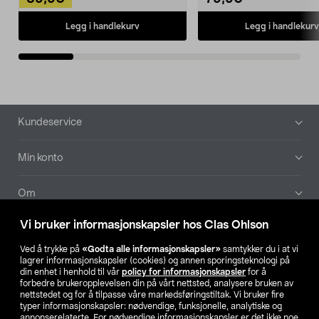
Legg i handlekurv
Legg i handlekurv
Bunntekst
Kundeservice
Min konto
Om
Vi bruker informasjonskapsler hos Clas Ohlson
Aktuelt
Ved å trykke på
«Godta alle informasjonskapsler»
samtykker du i at vi
lagrer informasjonskapsler (cookies) og annen sporingsteknologi på
Våre selskaper
din enhet i henhold til vår
policy for informasjonskapsler
for å
forbedre brukeropplevelsen din på vårt nettsted, analysere bruken av
nettstedet og for å tilpasse våre markedsføringstiltak. Vi bruker fire
Finn din butikk
typer informasjonskapsler: nødvendige, funksjonelle, analytiske og
annonserelaterte. For nødvendige informasjonskapsler er det ikke noe