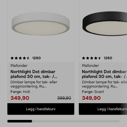
4.5 av 5 stjerner
anmeldelser
4.5 av 5 stjerner
anmeldel
1260
1260
Plafonder
Plafonder
Northlight Dot dimbar
Northlight Dot dimbar
plafond 30 cm, tak- /
plafond 30 cm, tak- /
vegglampe
vegglampe
Dimbar lampe for tak- eller
Dimbar lampe for tak- elle
veggmontering. Ru...
veggmontering. Ru...
Farge:
Hvit
Farge:
Svart
349,90
349,90
399,90
Legg i handlekurv
Legg i handlekurv