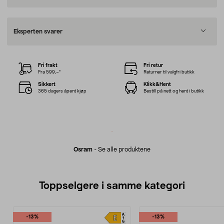
Eksperten svarer
Fri frakt
Fri retur
Fra 599,–*
Returner til valgfri butikk
Sikkert
Klikk&Hent
365 dagers åpent kjøp
Bestill på nett og hent i butikk
Osram
-
Se alle produktene
Toppselgere i samme kategori
-13%
-13%