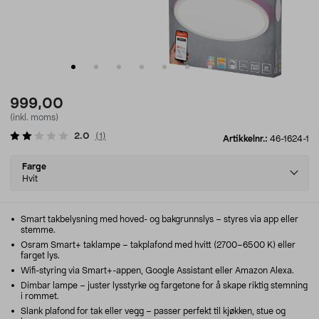
999,00
(inkl. moms)
2.0
(
1
)
Artikkelnr.:
46-1624-1
Select
Farge
variant
Hvit
Smart takbelysning med hoved- og bakgrunnslys – styres via app eller
stemme.
Osram Smart+ taklampe – takplafond med hvitt (2700–6500 K) eller
farget lys.
Wifi-styring via Smart+-appen, Google Assistant eller Amazon Alexa.
Dimbar lampe – juster lysstyrke og fargetone for å skape riktig stemning
i rommet.
Slank plafond for tak eller vegg – passer perfekt til kjøkken, stue og