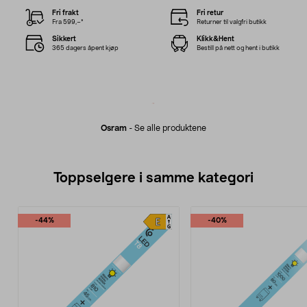
Fri frakt
Fri retur
Fra 599,–*
Returner til valgfri butikk
Sikkert
Klikk&Hent
365 dagers åpent kjøp
Bestill på nett og hent i butikk
Osram
-
Se alle produktene
Toppselgere i samme kategori
-44%
-40%