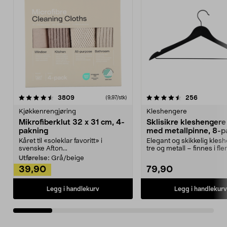
4.5av 5 stjerner
anmeldelser
4.5av 5 stjerner
anmeldels
3809
256
(9,97/stk)
Kjøkkenrengjøring
Kleshengere
Mikrofiberklut 32 x 31 cm, 4-
Sklisikre kleshengere 
pakning
med metallpinne, 8-p
Kåret til «soleklar favoritt» i
Elegant og skikkelig kles
svenske Afton...
tre og metall – finnes i fle
Kleshe...
Utførelse:
Grå/beige
39,90
79,90
Legg i handlekurv
Legg i handlekurv