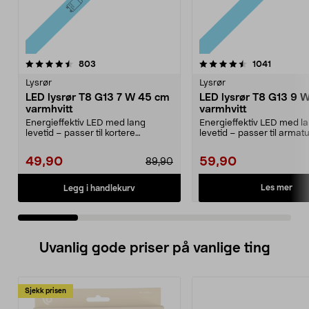
4.5 av 5 stjerner
anmeldelser
4.5 av 5 stjerner
anmeldel
803
1041
Lysrør
Lysrør
LED lysrør T8 G13 7 W 45 cm
LED lysrør T8 G13 9 
varmhvitt
varmhvitt
Energieffektiv LED med lang
Energieffektiv LED med l
levetid – passer til kortere
levetid – passer til armat
armaturer på 45 cm. T8,...
60 cm. T8, G13, 9 ...
49,90
59,90
89,90
Les mer
Legg i handlekurv
Uvanlig gode priser på vanlige ting
Sjekk prisen