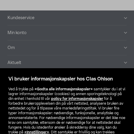
Bunntekst
Kundeservice
Min konto
Om
Aktuelt
Våre selskaper
Vi bruker informasjonskapsler hos Clas Ohlson
Ved å trykke på
«Godta alle informasjonskapsler»
samtykker du i at vi
Finn din butikk
lagrer informasjonskapsler (cookies) og annen sporingsteknologi på
din enhet i henhold til vår
policy for informasjonskapsler
for å
forbedre brukeropplevelsen din på vårt nettsted, analysere bruken av
SE
NO
FI
nettstedet og for å tilpasse våre markedsføringstiltak. Vi bruker fire
typer informasjonskapsler: nødvendige, funksjonelle, analytiske og
annonserelaterte. For nødvendige informasjonskapsler er det ikke noe
krav om samtykke, ettersom de er nødvendige for at nettstedet skal
fungere. Hvis du istedenfor ønsker å skreddersy dine valg, kan du
trykke på
«Innstillinger»
. Ditt samtykke er frivillig og kan trekkes