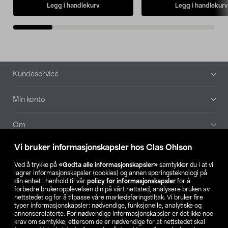
Legg i handlekurv
Legg i handlekurv
Bunntekst
Kundeservice
Min konto
Om
Vi bruker informasjonskapsler hos Clas Ohlson
Aktuelt
Ved å trykke på
«Godta alle informasjonskapsler»
samtykker du i at vi
lagrer informasjonskapsler (cookies) og annen sporingsteknologi på
Våre selskaper
din enhet i henhold til vår
policy for informasjonskapsler
for å
forbedre brukeropplevelsen din på vårt nettsted, analysere bruken av
nettstedet og for å tilpasse våre markedsføringstiltak. Vi bruker fire
Finn din butikk
typer informasjonskapsler: nødvendige, funksjonelle, analytiske og
annonserelaterte. For nødvendige informasjonskapsler er det ikke noe
krav om samtykke, ettersom de er nødvendige for at nettstedet skal
SE
NO
FI