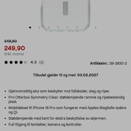
349,90
249,90
(inkl. moms)
4.3
(
8
)
Artikkelnr.:
39-3930-2
Tilbudet gjelder til og med
03.02.2027
Gjennomsiktig etui som beskytter mot fallskader, slag og riper.
Pro Otterbox Symmetry Clear: støtdempende ramme og ripebestandig
plast.
Mobildeksel til iPhone 16 Pro som fungerer med Apples MagSafe-ladere
og Qi.
Støtdempende med kant for ekstra beskyttelse av skjermen.
Full tilgang til kontakter, kamera og kontroller.