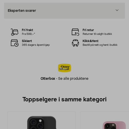
Eksperten svarer
Fri frakt
Fri retur
Fra 599,–*
Returner til valgfri butikk
Sikkert
Klikk&Hent
365 dagers åpent kjøp
Bestill på nett og hent i butikk
Otterbox
-
Se alle produktene
Toppselgere i samme kategori