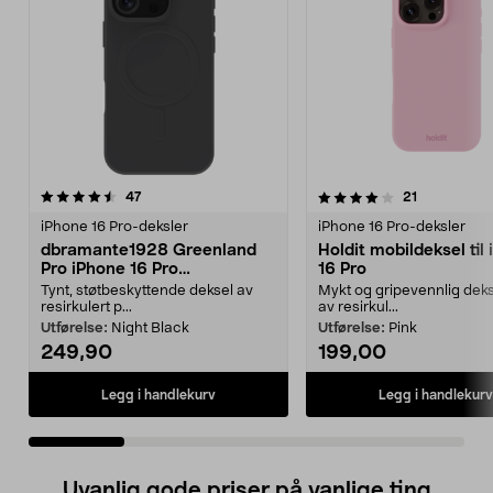
4.0 av 5 stjerner
anmeldelser
3.5 av 5 stjerner
anmeldelse
47
21
iPhone 16 Pro-deksler
iPhone 16 Pro-deksler
dbramante1928 Greenland
Holdit mobildeksel til
Pro iPhone 16 Pro
16 Pro
mobildeksel
Tynt, støtbeskyttende deksel av
Mykt og gripevennlig deks
resirkulert p...
av resirkul...
Utførelse:
Night Black
Utførelse:
Pink
249,90
199,00
Legg i handlekurv
Legg i handlekurv
Uvanlig gode priser på vanlige ting