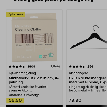
Sjekk prisen
4.5av 5 stjerner
anmeldelser
4.5av 5 stjerner
anmeldels
3809
256
(9,97/stk)
Kjøkkenrengjøring
Kleshengere
Mikrofiberklut 32 x 31 cm, 4-
Sklisikre kleshengere 
pakning
med metallpinne, 8-p
Kåret til «soleklar favoritt» i
Elegant og skikkelig kles
svenske Afton...
tre og metall – finnes i fle
Kleshe...
Utførelse:
Grå/beige
39,90
79,90