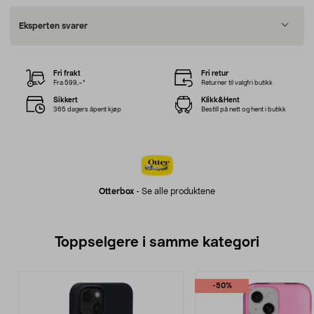
Eksperten svarer
Fri frakt
Fri retur
Fra 599,–*
Returner til valgfri butikk
Sikkert
Klikk&Hent
365 dagers åpent kjøp
Bestill på nett og hent i butikk
Otterbox
-
Se alle produktene
Toppselgere i samme kategori
-50%