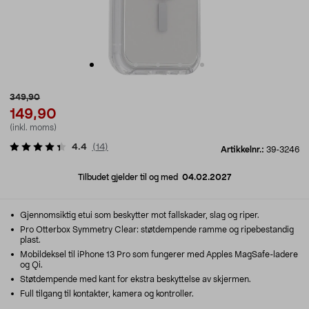
349,90
149,90
(inkl. moms)
4.4
(
14
)
Artikkelnr.:
39-3246
Tilbudet gjelder til og med
04.02.2027
Gjennomsiktig etui som beskytter mot fallskader, slag og riper.
Pro Otterbox Symmetry Clear: støtdempende ramme og ripebestandig
plast.
Mobildeksel til iPhone 13 Pro som fungerer med Apples MagSafe-ladere
og Qi.
Støtdempende med kant for ekstra beskyttelse av skjermen.
Full tilgang til kontakter, kamera og kontroller.