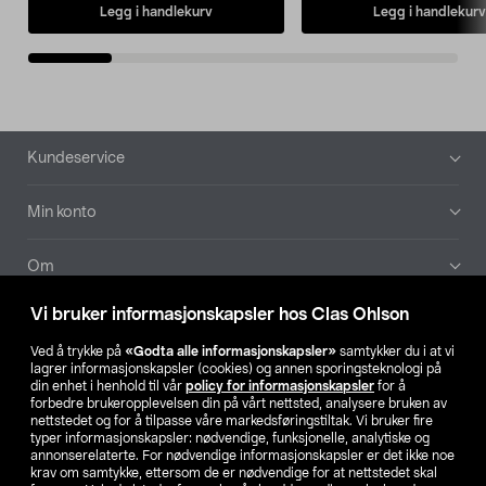
Legg i handlekurv
Legg i handlekurv
Bunntekst
Kundeservice
Min konto
Om
Vi bruker informasjonskapsler hos Clas Ohlson
Aktuelt
Ved å trykke på
«Godta alle informasjonskapsler»
samtykker du i at vi
lagrer informasjonskapsler (cookies) og annen sporingsteknologi på
Våre selskaper
din enhet i henhold til vår
policy for informasjonskapsler
for å
forbedre brukeropplevelsen din på vårt nettsted, analysere bruken av
nettstedet og for å tilpasse våre markedsføringstiltak. Vi bruker fire
Finn din butikk
typer informasjonskapsler: nødvendige, funksjonelle, analytiske og
annonserelaterte. For nødvendige informasjonskapsler er det ikke noe
krav om samtykke, ettersom de er nødvendige for at nettstedet skal
SE
NO
FI