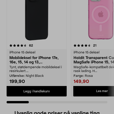
4.5 av 5 stjerner
anmeldelser
4.5 av 5 stjerner
anmeldelse
62
21
iPhone 15 deksel
iPhone 15 deksel
Mobildeksel for iPhone 17e,
Holdit Transparent C
16e, 15, 14 og 13,
MagSafe iPhone 15, 14
dbramante1928 Greenland
mobildeksel
Tynt, støtdempende mobildeksel i
MagSafe-kompatibelt deks
resirkulert ...
rask lading. H...
Utførelse:
Night Black
Farge:
Rosa
199,90
149,90
Les mer
Legg i handlekurv
Uvanlig gode priser på vanlige ting