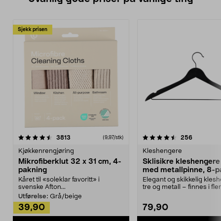
Sjekk prisen
4.5av 5 stjerner
anmeldelser
4.5av 5 stjerner
anmeldels
3813
256
(9,97/stk)
Kjøkkenrengjøring
Kleshengere
Mikrofiberklut 32 x 31 cm, 4-
Sklisikre kleshengere 
pakning
med metallpinne, 8-p
Kåret til «soleklar favoritt» i
Elegant og skikkelig kles
svenske Afton...
tre og metall – finnes i fle
Kleshe...
Utførelse:
Grå/beige
39,90
79,90