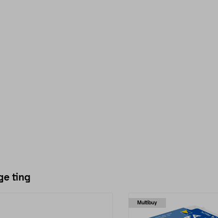
ge ting
Multibuy