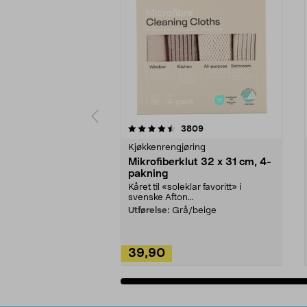
5av 5 stjerner
4.5av 5 stjerner
anmeldelser
3809
Kjøkkenrengjøring
Mikrofiberklut 32 x 31 cm, 4-
pakning
Kåret til «soleklar favoritt» i
svenske Afton...
Utførelse:
Grå/beige
39,90
Legg i handlekurv