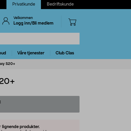
Privatkunde
Bedriftskunde
Velkommen
Logg inn/Bli medlem
bud
Våre tjenester
Club Clas
laxy S20+
S20+
t
er
lignende produkter.