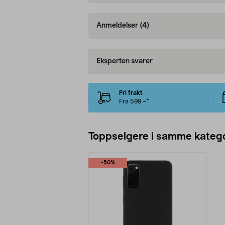
Anmeldelser
(4)
Eksperten svarer
Fri frakt
Fra 599,–*
Toppselgere i samme katego
-50%