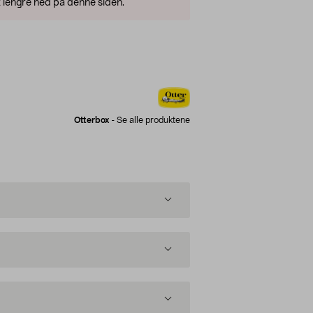
 lengre ned på denne siden.
Otterbox
-
Se alle produktene