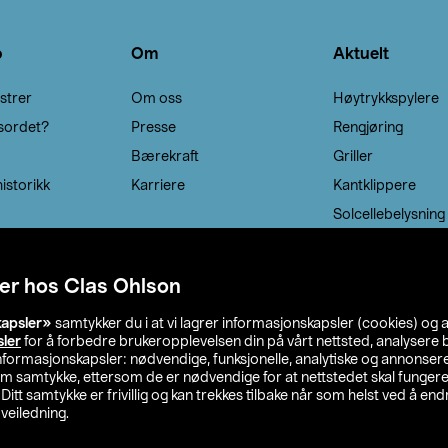
o
Om
Aktuelt
strer
Om oss
Høytrykkspylere
sordet?
Presse
Rengjøring
Bærekraft
Griller
istorikk
Karriere
Kantklippere
Solcellebelysning
er hos Clas Ohlson
kapsler»
samtykker du i at vi lagrer informasjonskapsler (cookies) og 
sler
for å forbedre brukeropplevelsen din på vårt nettsted, analysere b
 informasjonskapsler: nødvendige, funksjonelle, analytiske og annonse
om samtykke, ettersom de er nødvendige for at nettstedet skal fungere
. Ditt samtykke er frivillig og kan trekkes tilbake når som helst ved å endr
veiledning.
lson
Privacy statement
Medlemsvilkår
Kjøpsvilkår
F