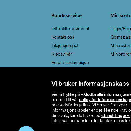
Bunntekst
Kundeservice
Min kont
Ofte stilte spørsmål
Login/Regi
Kontakt oss
Glemt pas
Tilgjengelighet
Mine sider
Kjøpsvilkår
Min ordreh
Retur / reklamasjon
EE-avfall
Cookie policy
Vi bruker informasjonskapsl
Leveringsalternativ
Ved å trykke på
«Godta alle informasjons
henhold til vår
policy for informasjonskap
markedsføringstiltak. Vi bruker fire typer
informasjonskapsler er det ikke noe krav 
dine valg, kan du trykke på
«Innstillinger»
informasjonskapsler eller kontakte oss for 
© 2026 Clas Oh