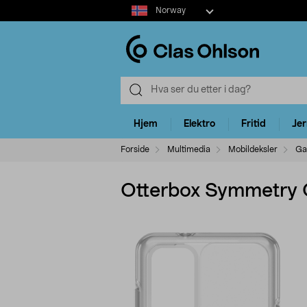
Select
Norway
market
Hjem
Elektro
Fritid
Je
Forside
Multimedia
Mobildeksler
Ga
Otterbox Symmetry C