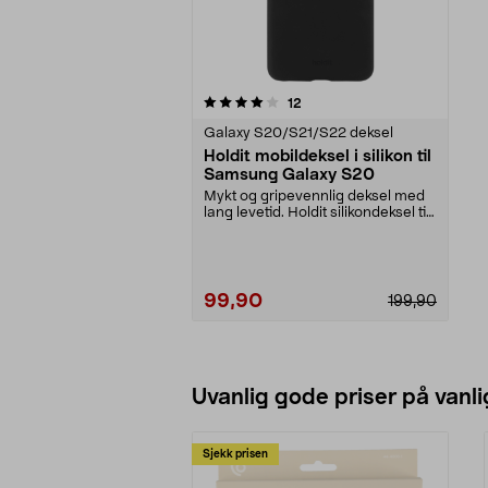
0 av 5 stjerner
anmeldelser
12
Galaxy S20/S21/S22 deksel
Holdit mobildeksel i silikon til
Samsung Galaxy S20
Mykt og gripevennlig deksel med
lang levetid. Holdit silikondeksel til
Samsung G...
99,90
199,90
Uvanlig gode priser på vanli
Sjekk prisen