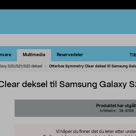
rnvare
Multimedia
Reservedeler
Til
laxy S20/S21/S22 deksel
Otterbox Symmetry Clear deksel til Samsung Ga
lear deksel til Samsung Galaxy 
Produktet har utgåt
Artikkelnr.:
38-9789
Vi håper du finner det du leter etter und