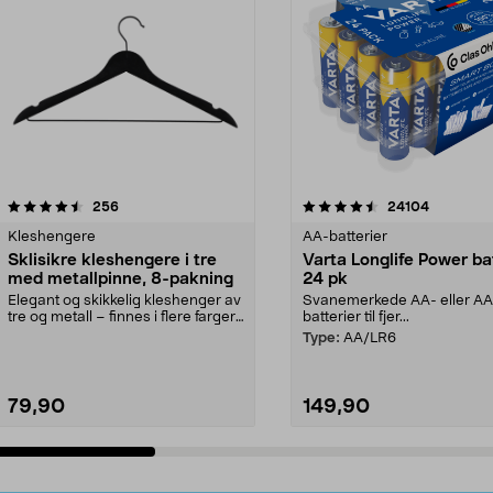
4.5av 5 stjerner
anmeldelser
4.5av 5 stjerner
anmeldels
256
24104
Kleshengere
AA-batterier
Sklisikre kleshengere i tre
Varta Longlife Power ba
med metallpinne, 8-pakning
24 pk
Elegant og skikkelig kleshenger av
Svanemerkede AA- eller A
tre og metall – finnes i flere farger.
batterier til fjer...
Kleshe...
Type:
AA/LR6
79,90
149,90
Legg i handlekurv
Legg i handlekurv