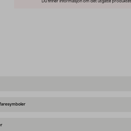
Du finner informasjon om det utgåtte produktet
 faresymboler
er