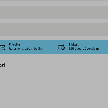
Fri retur
Sikkert
Returner til valgfri butikk
365 dagers åpent kjøp
ri