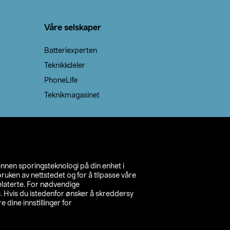
Våre selskaper
Batteriexperten
Teknikkdeler
PhoneLife
Teknikmagasinet
annen sporingsteknologi på din enhet i
ruken av nettstedet og for å tilpasse våre
relaterte. For nødvendige
. Hvis du istedenfor ønsker å skreddersy
e dine innstillinger for
inn din butikk