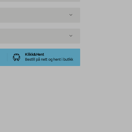
Klikk&Hent
Bestill på nett og hent i butikk