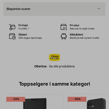
Eksperten svarer
Fri frakt
Fri retur
Fra 599,–*
Returner til valgfri butikk
Sikkert
Klikk&Hent
365 dagers åpent kjøp
Bestill på nett og hent i butikk
Otterbox
-
Se alle produktene
Toppselgere i samme kategori
-33%
-50%