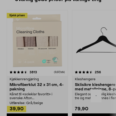
Sjekk prisen
4.5av 5 stjerner
anmeldelser
4.5av 5 stjerner
anmeldels
3813
256
(9,97/stk)
Kjøkkenrengjøring
Kleshengere
Mikrofiberklut 32 x 31 cm, 4-
Sklisikre kleshengere 
pakning
med metallpinne, 8-p
Kåret til «soleklar favoritt» i
Elegant og skikkelig kles
-
svenske Afton...
tre og metall – finnes i fle
Kleshe...
Utførelse:
Grå/beige
39,90
79,90