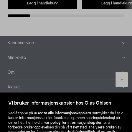
Legg i handlekurv
Legg i handlekurv
Bunntekst
Kundeservice
Min konto
Om
Product
+
quantity
Aktuelt
Våre selskaper
Vi bruker informasjonskapsler hos Clas Ohlson
Ved å trykke på
«Godta alle informasjonskapsler»
samtykker du i at vi
Finn din butikk
lagrer informasjonskapsler (cookies) og annen sporingsteknologi på
din enhet i henhold til vår
policy for informasjonskapsler
for å
forbedre brukeropplevelsen din på vårt nettsted, analysere bruken av
SE
NO
FI