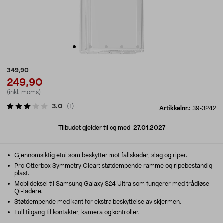
349,90
249,90
(inkl. moms)
3.0
(
1
)
Artikkelnr.:
39-3242
Tilbudet gjelder til og med
27.01.2027
Gjennomsiktig etui som beskytter mot fallskader, slag og riper.
Pro Otterbox Symmetry Clear: støtdempende ramme og ripebestandig
plast.
Mobildeksel til Samsung Galaxy S24 Ultra som fungerer med trådløse
Qi-ladere.
Støtdempende med kant for ekstra beskyttelse av skjermen.
Full tilgang til kontakter, kamera og kontroller.