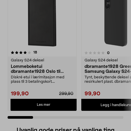
anmeldelser
4.0 av 5 stjerner
18
anmeldelser
0
0.0 av 5 stjerner
Galaxy S24 deksel
Galaxy S24 deksel
Lommeboketui
dbramante1928 Gree
dbramante1928 Oslo til
Samsung Galaxy S24
Samsung Galaxy S24 Ultra
mobildeksel
Diskré etui i lærimitasjon med
Tynt, beskyttende deksel 
plass til 3 betalingskort.
resirkulert plast. dbrama
dbramante1928 Oslo – s...
Greenland – mobilde...
199,90
99,90
299,90
Les mer
Legg i handlekurv
Uvanlig gode priser på vanlige ting