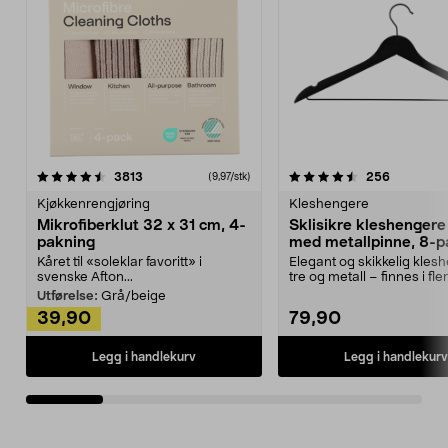
4.5av 5 stjerner
anmeldelser
4.5av 5 stjerner
anmeldels
3813
256
(9,97/stk)
Kjøkkenrengjøring
Kleshengere
Mikrofiberklut 32 x 31 cm, 4-
Sklisikre kleshengere 
pakning
med metallpinne, 8-p
Kåret til «soleklar favoritt» i
Elegant og skikkelig kles
svenske Afton...
tre og metall – finnes i fle
Kleshe...
Utførelse:
Grå/beige
39,90
79,90
Legg i handlekurv
Legg i handlekurv