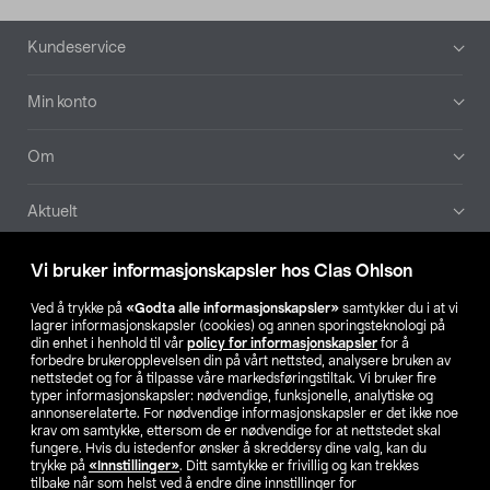
Bunntekst
Kundeservice
Min konto
Om
Aktuelt
Våre selskaper
Vi bruker informasjonskapsler hos Clas Ohlson
Ved å trykke på
«Godta alle informasjonskapsler»
samtykker du i at vi
Finn din butikk
lagrer informasjonskapsler (cookies) og annen sporingsteknologi på
din enhet i henhold til vår
policy for informasjonskapsler
for å
forbedre brukeropplevelsen din på vårt nettsted, analysere bruken av
SE
NO
FI
nettstedet og for å tilpasse våre markedsføringstiltak. Vi bruker fire
typer informasjonskapsler: nødvendige, funksjonelle, analytiske og
annonserelaterte. For nødvendige informasjonskapsler er det ikke noe
krav om samtykke, ettersom de er nødvendige for at nettstedet skal
fungere. Hvis du istedenfor ønsker å skreddersy dine valg, kan du
trykke på
«Innstillinger»
. Ditt samtykke er frivillig og kan trekkes
tilbake når som helst ved å endre dine innstillinger for