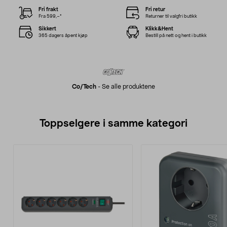
Fri frakt
Fri retur
Fra 599,–*
Returner til valgfri butikk
Sikkert
Klikk&Hent
365 dagers åpent kjøp
Bestill på nett og hent i butikk
Co/tech
-
Se alle produktene
Toppselgere i samme kategori