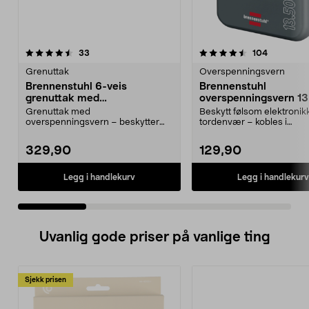
4.5 av 5 stjerner
anmeldelser
4.0 av 5 stjerner
anmeldels
33
104
Grenuttak
Overspenningsvern
Brennenstuhl 6-veis
Brennenstuhl
grenuttak med
overspenningsvern 1
overspenningsvern, 5 m
beskyttelse mot lynn
Grenuttak med
Beskytt følsom elektronik
overspenningsvern – beskytter
tordenvær – kobles i
sensitiv elektronikk ved
stikkontakten. Brennenstuh
lynnedslag....
329,90
129,90
Legg i handlekurv
Legg i handlekurv
Uvanlig gode priser på vanlige ting
Sjekk prisen