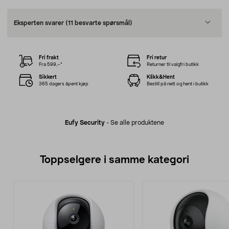
Eksperten svarer
(11 besvarte spørsmål)
Fri frakt
Fri retur
Fra 599,–*
Returner til valgfri butikk
Sikkert
Klikk&Hent
365 dagers åpent kjøp
Bestill på nett og hent i butikk
Eufy Security
-
Se alle produktene
Toppselgere i samme kategori