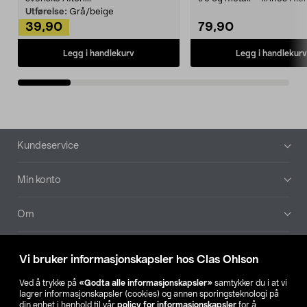
Kleshe...
Utførelse:
Grå/beige
39,90
79,90
Legg i handlekurv
Legg i handlekurv
Bunntekst
Kundeservice
Min konto
Om
Aktuelt
Vi bruker informasjonskapsler hos Clas Ohlson
Våre selskaper
Ved å trykke på
«Godta alle informasjonskapsler»
samtykker du i at vi
lagrer informasjonskapsler (cookies) og annen sporingsteknologi på
din enhet i henhold til vår
policy for informasjonskapsler
for å