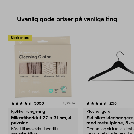
Uvanlig gode priser på vanlige ting
Sjekk prisen
4.5av 5 stjerner
anmeldelser
4.5av 5 stjerner
anmeldels
3808
256
(9,97/stk)
Kjøkkenrengjøring
Kleshengere
Mikrofiberklut 32 x 31 cm, 4-
Sklisikre kleshengere 
pakning
med metallpinne, 8-p
Kåret til «soleklar favoritt» i
Elegant og skikkelig kles
svenske Afton...
tre og metall – finnes i fle