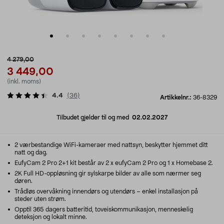
4 279,00
3 449,00
(inkl. moms)
4.4
(
36
)
Artikkelnr.:
36-8329
Tilbudet gjelder til og med
02.02.2027
2 værbestandige WiFi-kameraer med nattsyn, beskytter hjemmet ditt
natt og dag.
EufyCam 2 Pro 2+1 kit består av 2 x eufyCam 2 Pro og 1 x Homebase 2.
2K Full HD-oppløsning gir sylskarpe bilder av alle som nærmer seg
døren.
Trådløs overvåkning innendørs og utendørs – enkel installasjon på
steder uten strøm.
Opptil 365 dagers batteritid, toveiskommunikasjon, menneskelig
deteksjon og lokalt minne.