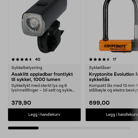
4.5av 5 stjerner
anmeldelser
4.5av 5 stjerner
anmeldelser
40
17
Sykkelbelysning
Sykkellåser
Asaklitt oppladbar frontlykt
Kryptonite Evolution M
til sykkel, 1000 lumen
sykkellås
Sykkellykt med sterkt lys og 6
Kompakt lås med 13 mm 
lysinnstillinger – bli sett og sykle
stålbøyle og ekstra besky
trygt i mørk...
mot forsøk på å vri...
379,90
699,00
Legg i handlekurv
Legg i handlekurv