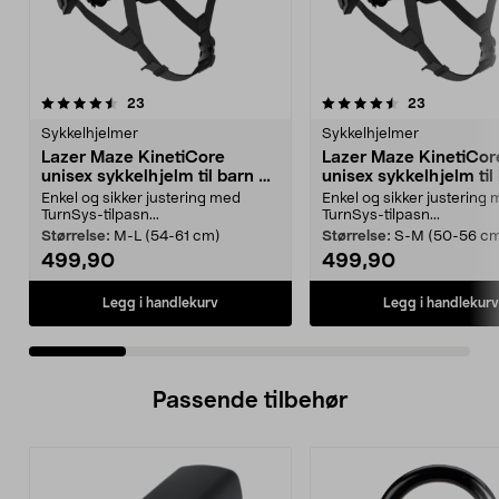
4.5 av 5 stjerner
anmeldelser
4.5 av 5 stjerner
anmeldelse
23
23
Sykkelhjelmer
Sykkelhjelmer
Lazer Maze KinetiCore
Lazer Maze KinetiCor
unisex sykkelhjelm til barn og
unisex sykkelhjelm til
voksne
voksne
Enkel og sikker justering med
Enkel og sikker justering
TurnSys-tilpasn...
TurnSys-tilpasn...
Størrelse:
M-L (54-61 cm)
Størrelse:
S-M (50-56 c
499,90
499,90
Legg i handlekurv
Legg i handlekurv
Passende tilbehør