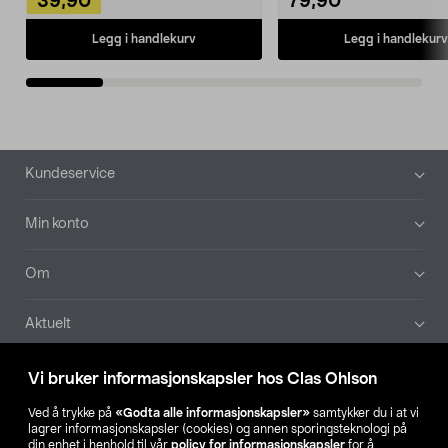
39,90
79,90
Legg i handlekurv
Legg i handlekurv
Bunntekst
Kundeservice
Min konto
Om
Aktuelt
Våre selskaper
Vi bruker informasjonskapsler hos Clas Ohlson
Ved å trykke på
«Godta alle informasjonskapsler»
samtykker du i at vi
Finn din butikk
lagrer informasjonskapsler (cookies) og annen sporingsteknologi på
din enhet i henhold til vår
policy for informasjonskapsler
for å