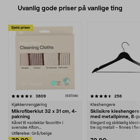
Uvanlig gode priser på vanlige ting
Sjekk prisen
4.5av 5 stjerner
anmeldelser
4.5av 5 stjerner
anmeldels
3809
256
(9,97/stk)
Kjøkkenrengjøring
Kleshengere
Mikrofiberklut 32 x 31 cm, 4-
Sklisikre kleshengere 
pakning
med metallpinne, 8-p
Kåret til «soleklar favoritt» i
Elegant og skikkelig kles
svenske Afton...
tre og metall – finnes i fle
Kleshe...
Utførelse:
Grå/beige