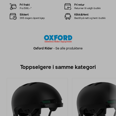
Fri frakt
Fri retur
Fra 599,–*
Returner til valgfri butikk
Sikkert
Klikk&Hent
365 dagers åpent kjøp
Bestill på nett og hent i butikk
Oxford Rider
-
Se alle produktene
Toppselgere i samme kategori