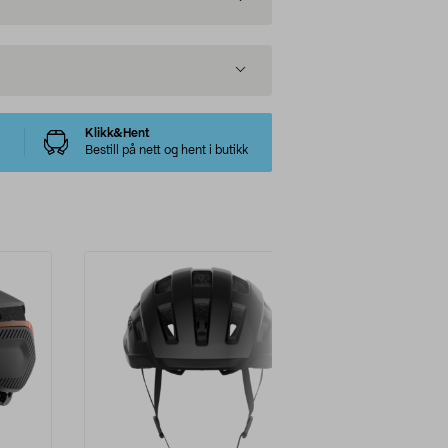
Klikk&Hent
Bestill på nett og hent i butikk
-15%