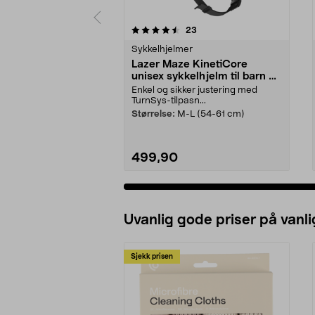
5 av 5 stjerner
4.5 av 5 stjerner
anmeldelser
23
Sykkelhjelmer
Lazer Maze KinetiCore
unisex sykkelhjelm til barn og
voksne
Enkel og sikker justering med
TurnSys-tilpasn...
Størrelse:
M-L (54-61 cm)
499,90
Uvanlig gode priser på vanli
Sjekk prisen