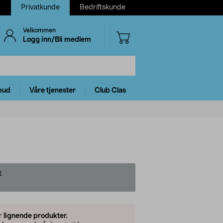
Privatkunde
Bedriftskunde
Velkommen
Logg inn/Bli medlem
bud
Våre tjenester
Club Clas
t
er
lignende produkter.