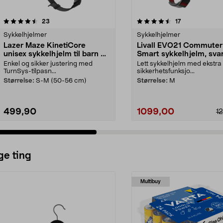
4.5 av 5 stjerner
anmeldelser
4.5 av 5 stjerner
anmeldelser
23
17
Sykkelhjelmer
Sykkelhjelmer
Lazer Maze KinetiCore
Livall EVO21 Commute
unisex sykkelhjelm til barn og
Smart sykkelhjelm, sva
voksne
Enkel og sikker justering med
Lett sykkelhjelm med ekstra
TurnSys-tilpasn...
sikkerhetsfunksjo...
Størrelse:
S-M (50-56 cm)
Størrelse:
M
499,90
1099,00
1
ge ting
Multibuy