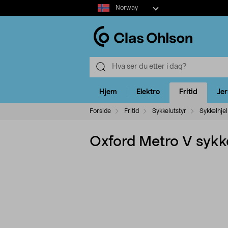
Select
Norway
market
Hjem
Elektro
Fritid
Je
Forside
Fritid
Sykkelutstyr
Sykkelhje
Oxford Metro V sykk