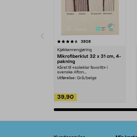
5av 5 stjerner
4.5av 5 stjerner
anmeldelser
3808
Kjøkkenrengjøring
Mikrofiberklut 32 x 31 cm, 4-
pakning
Kåret til «soleklar favoritt» i
svenske Afton...
Utførelse:
Grå/beige
39,90
Legg i handlekurv
Bunntekst