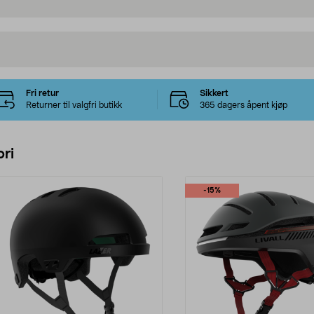
Fri retur
Sikkert
Returner til valgfri butikk
365 dagers åpent kjøp
ri
-15%