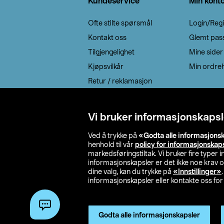
Kundeservice
Min kont
Ofte stilte spørsmål
Login/Regi
Kontakt oss
Glemt pas
Tilgjengelighet
Mine sider
Kjøpsvilkår
Min ordreh
Retur / reklamasjon
EE-avfall
Cookie policy
Vi bruker informasjonskapsl
Leveringsalternativ
Ved å trykke på
«Godta alle informasjons
henhold til vår
policy for informasjonskap
markedsføringstiltak. Vi bruker fire typer
informasjonskapsler er det ikke noe krav 
dine valg, kan du trykke på
«Innstillinger»
informasjonskapsler eller kontakte oss for 
© 2026 Clas Oh
Godta alle informasjonskapsler