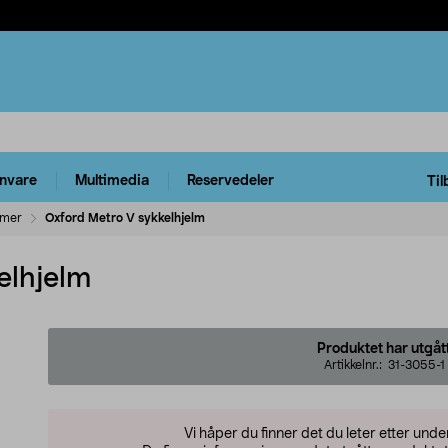
rnvare
Multimedia
Reservedeler
Til
lmer
Oxford Metro V sykkelhjelm
elhjelm
Produktet har utgåt
Artikkelnr.:
31-3055-1
Vi håper du finner det du leter etter und