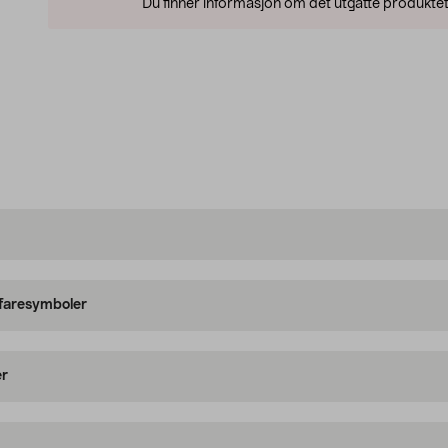
Du finner informasjon om det utgåtte produktet
 faresymboler
er