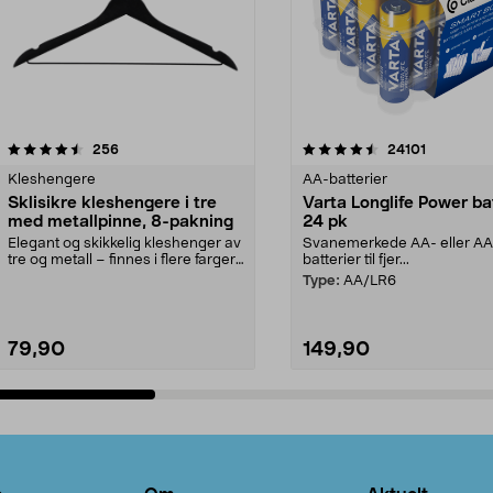
4.5av 5 stjerner
anmeldelser
4.5av 5 stjerner
anmeldels
256
24101
Kleshengere
AA-batterier
Sklisikre kleshengere i tre
Varta Longlife Power ba
med metallpinne, 8-pakning
24 pk
Elegant og skikkelig kleshenger av
Svanemerkede AA- eller A
tre og metall – finnes i flere farger.
batterier til fjer...
Kleshe...
Type:
AA/LR6
79,90
149,90
Legg i handlekurv
Legg i handlekurv