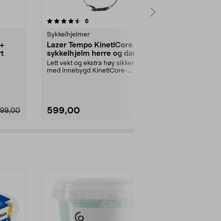
4.5 av 5 stjerner
anmeldelser
4.5
6
1
Sykkelhjelmer
Sykkelhjelme
r+
Lazer Tempo KinetiCore
Livall EVO
rt
sykkelhjelm herre og dame,
Smart sykke
svart
Lett vekt og ekstra høy sikkerhet
Lett sykkelhj
med innebygd KinetiCore-
sikkerhetsfunk
teknologi. Tempo Kinet...
Størrelse:
L
599,00
1099,00
299,00