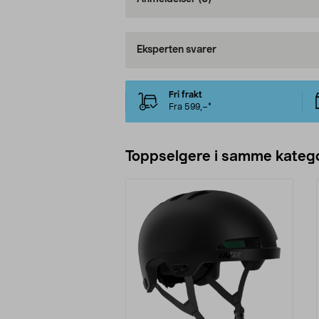
Eksperten svarer
Fri frakt
Fra 599,–*
Toppselgere i samme katego