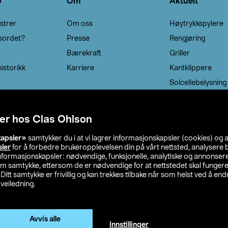
o
Om
Aktuelt
strer
Om oss
Høytrykkspylere
sordet?
Presse
Rengjøring
Bærekraft
Griller
istorikk
Karriere
Kantklippere
Solcellebelysning
er hos Clas Ohlson
kapsler»
samtykker du i at vi lagrer informasjonskapsler (cookies) og 
sler
for å forbedre brukeropplevelsen din på vårt nettsted, analysere b
 informasjonskapsler: nødvendige, funksjonelle, analytiske og annonse
om samtykke, ettersom de er nødvendige for at nettstedet skal fungere
. Ditt samtykke er frivillig og kan trekkes tilbake når som helst ved å endr
veiledning.
lson
Privacy statement
Medlemsvilkår
Kjøpsvilkår
F
Endre til priser ekskl. moms
Avvis alle
Innstillinger