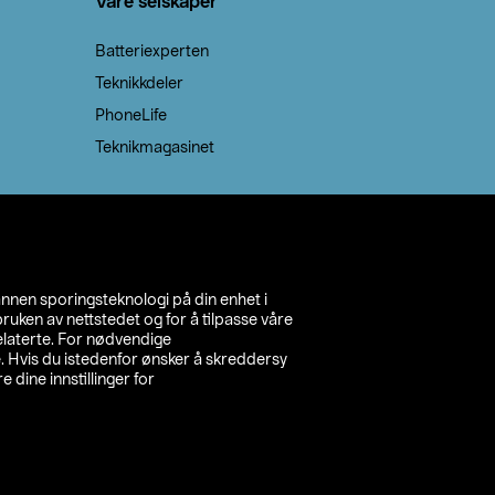
Våre selskaper
Batteriexperten
Teknikkdeler
PhoneLife
Teknikmagasinet
annen sporingsteknologi på din enhet i
ruken av nettstedet og for å tilpasse våre
relaterte. For nødvendige
. Hvis du istedenfor ønsker å skreddersy
e dine innstillinger for
inn din butikk