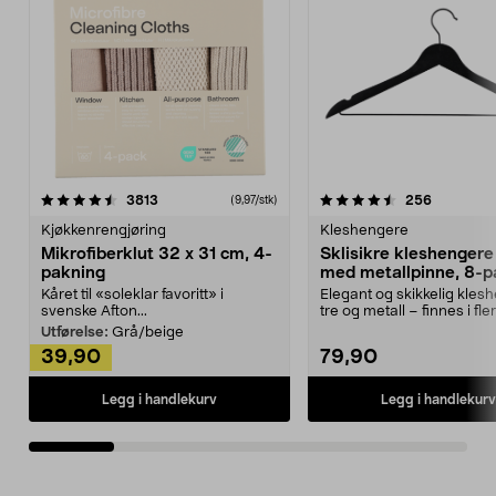
4.5av 5 stjerner
anmeldelser
4.5av 5 stjerner
anmeldels
3813
256
(9,97/stk)
Kjøkkenrengjøring
Kleshengere
Mikrofiberklut 32 x 31 cm, 4-
Sklisikre kleshengere 
pakning
med metallpinne, 8-p
Kåret til «soleklar favoritt» i
Elegant og skikkelig kles
svenske Afton...
tre og metall – finnes i fle
Kleshe...
Utførelse:
Grå/beige
39,90
79,90
Legg i handlekurv
Legg i handlekurv