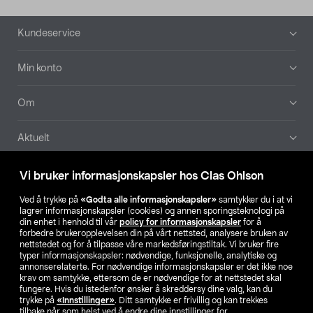
Bunntekst
Kundeservice
Min konto
Om
Aktuelt
Våre selskaper
Vi bruker informasjonskapsler hos Clas Ohlson
Ved å trykke på
«Godta alle informasjonskapsler»
samtykker du i at vi
Finn din butikk
lagrer informasjonskapsler (cookies) og annen sporingsteknologi på
din enhet i henhold til vår
policy for informasjonskapsler
for å
forbedre brukeropplevelsen din på vårt nettsted, analysere bruken av
SE
NO
FI
nettstedet og for å tilpasse våre markedsføringstiltak. Vi bruker fire
typer informasjonskapsler: nødvendige, funksjonelle, analytiske og
annonserelaterte. For nødvendige informasjonskapsler er det ikke noe
krav om samtykke, ettersom de er nødvendige for at nettstedet skal
fungere. Hvis du istedenfor ønsker å skreddersy dine valg, kan du
trykke på
«Innstillinger»
. Ditt samtykke er frivillig og kan trekkes
tilbake når som helst ved å endre dine innstillinger for