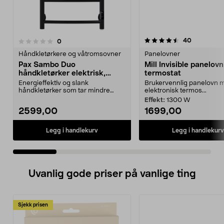
4.5 av 5 stjerner
4.5 av 5 stjerner
anmeldelse
40
anmeldelser
0
Håndkletørkere og våtromsovner
Panelovner
Pax Sambo Duo
Mill Invisible panelov
håndkletørker elektrisk,
termostat
svart
Energieffektiv og slank
Brukervennlig panelovn 
håndkletørker som tar mindre
elektronisk termos...
veggplass på badet. Pax Sam...
Effekt:
1300 W
2599,00
1699,00
Legg i handlekurv
Legg i handlekurv
Uvanlig gode priser på vanlige ting
Sjekk prisen