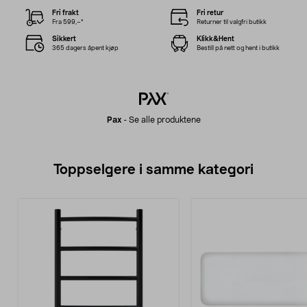
Fri frakt
Fri retur
Fra 599,–*
Returner til valgfri butikk
Sikkert
Klikk&Hent
365 dagers åpent kjøp
Bestill på nett og hent i butikk
Pax
-
Se alle produktene
Toppselgere i samme kategori