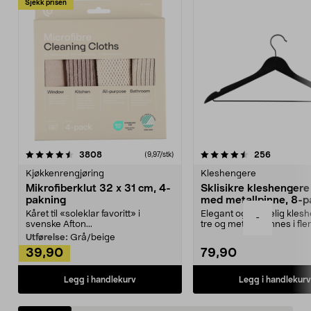
Sjekk prisen
4.5av 5 stjerner
anmeldelser
4.5av 5 stjerner
anmeldels
3808
256
(9,97/stk)
Kjøkkenrengjøring
Kleshengere
Mikrofiberklut 32 x 31 cm, 4-
Sklisikre kleshengere 
pakning
med metallpinne, 8-p
Kåret til «soleklar favoritt» i
Elegant og skikkelig kles
-
svenske Afton...
tre og metall – finnes i fle
Kleshe...
Utførelse:
Grå/beige
39,90
79,90
Legg i handlekurv
Legg i handlekurv