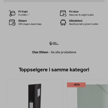
Fri frakt
Fri retur
Fra 599,–*
Returner til valgfri butikk
Sikkert
Klikk&Hent
365 dagers åpent kjøp
Bestill på nett og hent i butikk
Clas Ohlson
-
Se alle produktene
Toppselgere i samme kategori
-43%