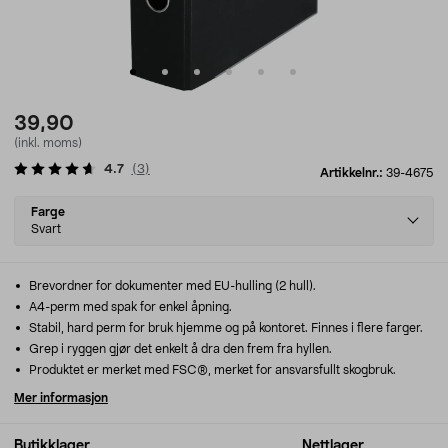
39,90
(inkl. moms)
4.7
(
3
)
Artikkelnr.:
39-4675
Select
Farge
variant
Svart
Brevordner for dokumenter med EU-hulling (2 hull).
A4-perm med spak for enkel åpning.
Stabil, hard perm for bruk hjemme og på kontoret. Finnes i flere farger.
Grep i ryggen gjør det enkelt å dra den frem fra hyllen.
Produktet er merket med FSC®, merket for ansvarsfullt skogbruk.
Mer informasjon
Butikklager
Nettlager