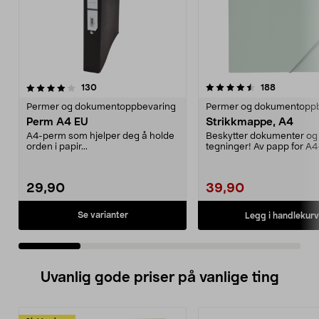
4.5 av 5 stjerner
anmeldelser
4.5 av 5 stjerner
anmeldels
130
188
Permer og dokumentoppbevaring
Permer og dokumentopp
Perm A4 EU
Strikkmappe, A4
A4-perm som hjelper deg å holde
Beskytter dokumenter og
orden i papir...
tegninger! Av papp for A4
pack.
29,90
39,90
Se varianter
Legg i handlekurv
Uvanlig gode priser på vanlige ting