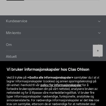
Bunntekst
Kundeservice
Min konto
Om
Product
+
quantity
Aktuelt
Våre selskaper
Vi bruker informasjonskapsler hos Clas Ohlson
Ved å trykke på
«Godta alle informasjonskapsler»
samtykker du i at vi
Finn din butikk
lagrer informasjonskapsler (cookies) og annen sporingsteknologi på
din enhet i henhold til vår
policy for informasjonskapsler
for å
forbedre brukeropplevelsen din på vårt nettsted, analysere bruken av
SE
NO
FI
nettstedet og for å tilpasse våre markedsføringstiltak. Vi bruker fire
typer informasjonskapsler: nødvendige, funksjonelle, analytiske og
annonserelaterte. For nødvendige informasjonskapsler er det ikke noe
krav om samtykke, ettersom de er nødvendige for at nettstedet skal