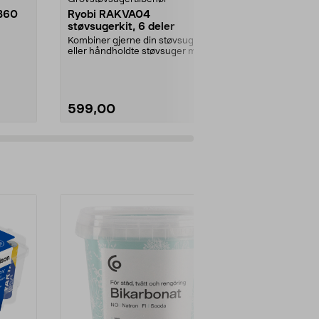
B60
Ryobi RAKVA04
Gummifot ti
støvsugerkit, 6 deler
pakning
Kombiner gjerne din støvsuger
Leveres i set
eller håndholdte støvsuger med
størrelse, total
skaft og munnstykke...
stykker.Innven
599,00
79,00