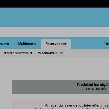
rnvare
Multimedia
Reservedeler
Til
Jernvare reservedeler
PLANSKIVE NR.31
Produktet har utgåt
Artikkelnr.:
50-665
Vi håper du finner det du leter etter und