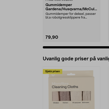
Gummidemper
Gardena/Husqvarna/McCullo
ch/Flymo
Gummidemper for deksel, passer
bl.a robotgressklippere fra
Gardena, Flymo og McC...
79,90
Uvanlig gode priser på vanli
Sjekk prisen