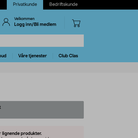
Privatkunde
Bedriftskunde
Velkommen
Logg inn/Bli medlem
bud
Våre tjenester
Club Clas
t
er
lignende produkter.