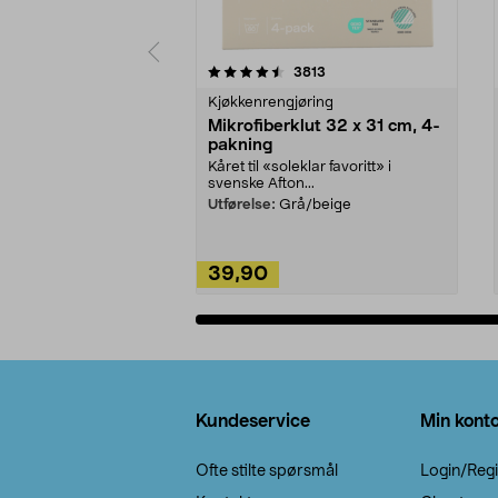
5av 5 stjerner
4.5av 5 stjerner
anmeldelser
3813
Kjøkkenrengjøring
Mikrofiberklut 32 x 31 cm, 4-
pakning
Kåret til «soleklar favoritt» i
svenske Afton...
Utførelse:
Grå/beige
39,90
Legg i handlekurv
Bunntekst
Kundeservice
Min kont
Ofte stilte spørsmål
Login/Regi