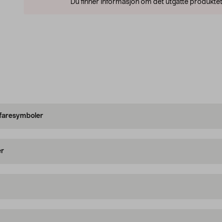
Du finner informasjon om det utgåtte produktet
 faresymboler
er