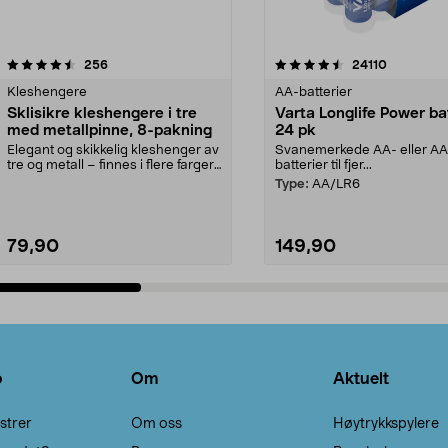
4.5av 5 stjerner
anmeldelser
4.5av 5 stjerner
anmeldels
256
24110
Kleshengere
AA-batterier
Sklisikre kleshengere i tre
Varta Longlife Power ba
med metallpinne, 8-pakning
24 pk
Elegant og skikkelig kleshenger av
Svanemerkede AA- eller A
tre og metall – finnes i flere farger.
batterier til fjer...
Kleshe...
Type:
AA/LR6
79,90
149,90
Legg i handlekurv
Legg i handlekurv
o
Om
Aktuelt
strer
Om oss
Høytrykkspylere