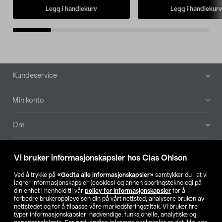
Legg i handlekurv
Legg i handlekurv
Bunntekst
Kundeservice
Min konto
Om
Aktuelt
Vi bruker informasjonskapsler hos Clas Ohlson
Våre selskaper
Ved å trykke på
«Godta alle informasjonskapsler»
samtykker du i at vi
lagrer informasjonskapsler (cookies) og annen sporingsteknologi på
din enhet i henhold til vår
policy for informasjonskapsler
for å
Finn din butikk
forbedre brukeropplevelsen din på vårt nettsted, analysere bruken av
nettstedet og for å tilpasse våre markedsføringstiltak. Vi bruker fire
typer informasjonskapsler: nødvendige, funksjonelle, analytiske og