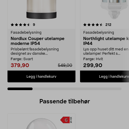
4.5 av 5 stjerner
anmeldelser
4.5 av 5 stjerner
anmeldels
9
212
Fasadebelysning
Fasadebelysning
Nordlux Couper utelampe
Northlight utelampe klassisk
moderne IP54
IP44
Prisbelønt fasadebelysning
Lys opp huset ditt med en
designet av danske...
utelampe! Perfekt s...
Farge:
Svart
Farge:
Hvit
379,90
299,90
549,00
Legg i handlekurv
Legg i handlekurv
Passende tilbehør