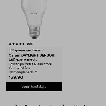
anmeldelser
295
LED-pærer med sensor
Osram DAYLIGHT SENSOR
LED-pære med
skumringsrelé
Levetid på inntil 25 000 timer.
Varmtonet ful...
Lysmengde:
470 lm
159,90
Legg i handlekurv