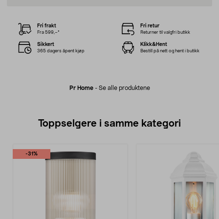
Fri frakt
Fri retur
Fra 599,–*
Returner til valgfri butikk
Sikkert
Klikk&Hent
365 dagers åpent kjøp
Bestill på nett og hent i butikk
Pr Home
-
Se alle produktene
Toppselgere i samme kategori
-31%