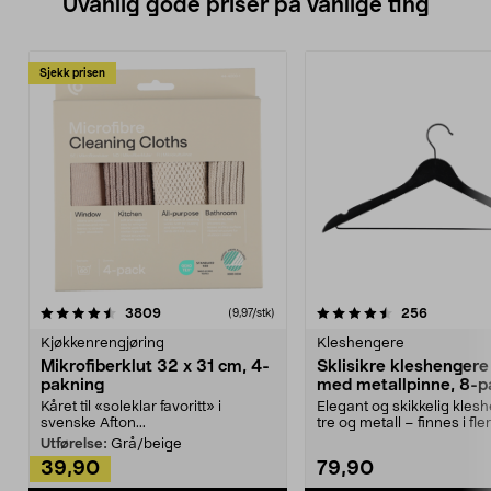
Uvanlig gode priser på vanlige ting
Sjekk prisen
4.5av 5 stjerner
anmeldelser
4.5av 5 stjerner
anmeldels
3809
256
(9,97/stk)
Kjøkkenrengjøring
Kleshengere
Mikrofiberklut 32 x 31 cm, 4-
Sklisikre kleshengere 
pakning
med metallpinne, 8-p
Kåret til «soleklar favoritt» i
Elegant og skikkelig kles
svenske Afton...
tre og metall – finnes i fle
Kleshe...
Utførelse:
Grå/beige
39,90
79,90