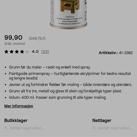
99,90
(249,75/l)
(inkl. moms)
4.0
(
23
)
Artikkelnr.:
41-3362
Grunn før du maler – raskt og enkelt med spray.
Paintguide-primerspray – hurtigtørkende akrylprimer for bedre resultat
og lengre levetid.
Jevner ut og forhindrer flekker før maling – både innendørs og utendørs.
Grunn alt fra tre, metall og glass til stein og forskjellige typer plast.
Volum: 400 ml. Passer som grunning til alle typer maling.
Mer informasjon
Butikklager
Nettlager
Henter lagerstatus...
Henter lagerstatus...