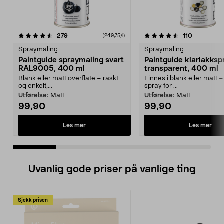
4.5 av 5 stjerner
anmeldelser
4.0 av 5 stjerner
anmeldels
279
110
(249,75/l)
Spraymaling
Spraymaling
Paintguide spraymaling svart
Paintguide klarlakksp
RAL9005, 400 ml
transparent, 400 ml
Blank eller matt overflate – raskt
Finnes i blank eller matt 
og enkelt,...
spray for ...
Utførelse:
Matt
Utførelse:
Matt
99,90
99,90
Les mer
Les mer
Uvanlig gode priser på vanlige ting
Sjekk prisen