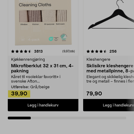
4.5av 5 stjerner
anmeldelser
4.5av 5 stjerner
anmeldels
3813
256
(9,97/stk)
Kjøkkenrengjøring
Kleshengere
Mikrofiberklut 32 x 31 cm, 4-
Sklisikre kleshengere 
pakning
med metallpinne, 8-p
Kåret til «soleklar favoritt» i
Elegant og skikkelig kles
svenske Afton...
tre og metall – finnes i fle
Kleshe...
Utførelse:
Grå/beige
39,90
79,90
Legg i handlekurv
Legg i handlekurv