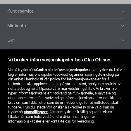
Bunntekst
Kundeservice
Min konto
Om
Aktuelt
Vi bruker informasjonskapsler hos Clas Ohlson
Våre selskaper
Ved å trykke på
«Godta alle informasjonskapsler»
samtykker du i at vi
lagrer informasjonskapsler (cookies) og annen sporingsteknologi på
din enhet i henhold til vår
policy for informasjonskapsler
for å
Finn din butikk
forbedre brukeropplevelsen din på vårt nettsted, analysere bruken av
nettstedet og for å tilpasse våre markedsføringstiltak. Vi bruker fire
typer informasjonskapsler: nødvendige, funksjonelle, analytiske og
annonserelaterte. For nødvendige informasjonskapsler er det ikke noe
SE
NO
FI
krav om samtykke, ettersom de er nødvendige for at nettstedet skal
fungere. Hvis du istedenfor ønsker å skreddersy dine valg, kan du
trykke på
«Innstillinger»
. Ditt samtykke er frivillig og kan trekkes
tilbake når som helst ved å endre dine innstillinger for
informasjonskapsler eller kontakte oss for veiledning.