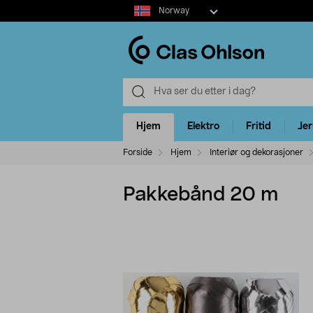
Select
Norway
market
Hjem
Elektro
Fritid
Je
Forside
Hjem
Interiør og dekorasjoner
Pakkebånd 20 m