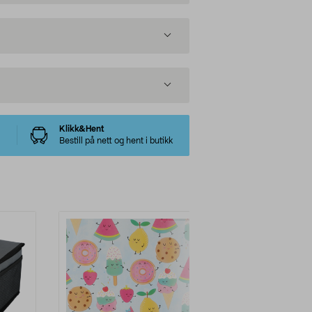
Klikk&Hent
Bestill på nett og hent i butikk