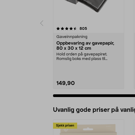
5 av 5 stjerner
4.5 av 5 stjerner
anmeldelser
805
Gaveinnpakning
Oppbevaring av gavepapir,
80 x 30 x 12 cm
Hold orden på gavepapiret.
Romslig boks med plass til
gavepapir, gavebånd, teip ...
149,90
Uvanlig gode priser på vanli
Sjekk prisen