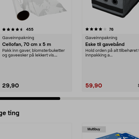
4.0 av 5 stjerner
anmeldelser
4.5 av 5 stjerner
anmeldelser
455
76
Gaveinnpakning
Gaveinnpakning
Cellofan, 70 cm x 5 m
Eske til gavebånd
Pakk inn gaver, blomsterbuketter
Hold orden på alt tilbehøret t
og gaveesker på lekkert vis.
innpakking a...
Cellofan – transpa...
29,90
59,90
ge ting
Multibuy