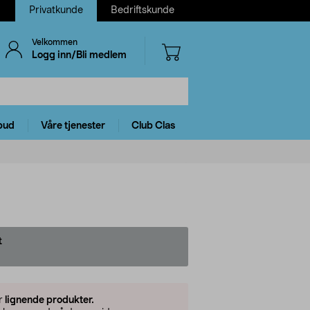
Privatkunde
Bedriftskunde
Velkommen
Logg inn/Bli medlem
bud
Våre tjenester
Club Clas
t
er
lignende produkter.