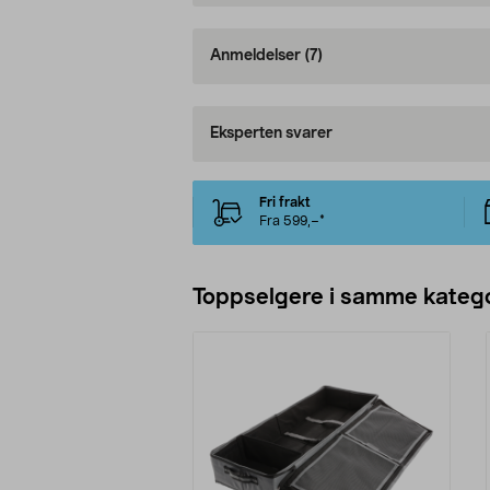
Anmeldelser
(7)
Eksperten svarer
Fri frakt
Fra 599,–*
Toppselgere i samme katego