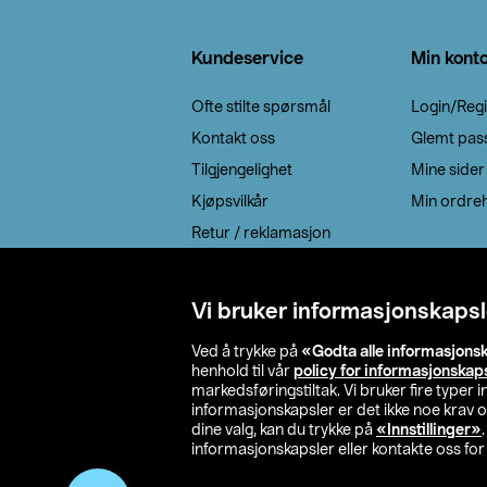
Bunntekst
Kundeservice
Min kont
Ofte stilte spørsmål
Login/Regi
Kontakt oss
Glemt pas
Tilgjengelighet
Mine sider
Kjøpsvilkår
Min ordreh
Retur / reklamasjon
EE-avfall
Cookie policy
Vi bruker informasjonskapsl
Leveringsalternativ
Ved å trykke på
«Godta alle informasjons
henhold til vår
policy for informasjonskap
markedsføringstiltak. Vi bruker fire typer
informasjonskapsler er det ikke noe krav 
dine valg, kan du trykke på
«Innstillinger»
informasjonskapsler eller kontakte oss for 
© 2026 Clas Oh