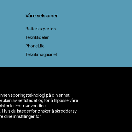
Våre selskaper
Batteriexperten
Teknikkdeler
PhoneLife
Teknikmagasinet
annen sporingsteknologi på din enhet i
ruken av nettstedet og for å tilpasse våre
relaterte. For nødvendige
. Hvis du istedenfor ønsker å skreddersy
e dine innstillinger for
inn din butikk