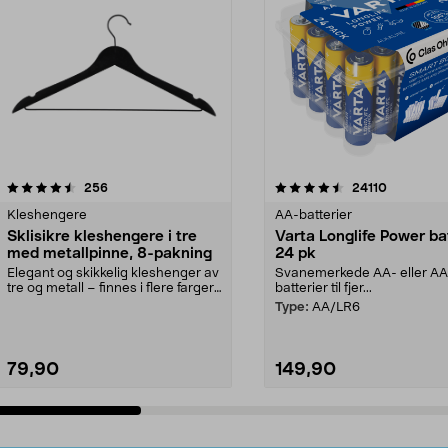
4.5av 5 stjerner
anmeldelser
4.5av 5 stjerner
anmeldels
256
24110
Kleshengere
AA-batterier
Sklisikre kleshengere i tre
Varta Longlife Power ba
med metallpinne, 8-pakning
24 pk
Elegant og skikkelig kleshenger av
Svanemerkede AA- eller A
tre og metall – finnes i flere farger.
batterier til fjer...
Kleshe...
Type:
AA/LR6
79,90
149,90
Legg i handlekurv
Legg i handlekurv