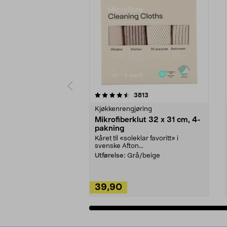
5av 5 stjerner
4.5av 5 stjerner
anmeldelser
3813
Kjøkkenrengjøring
Mikrofiberklut 32 x 31 cm, 4-
pakning
Kåret til «soleklar favoritt» i
svenske Afton...
Utførelse:
Grå/beige
39,90
Legg i handlekurv