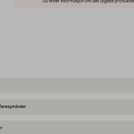
Du finner informasjon om det utgåtte produktet
 faresymboler
er