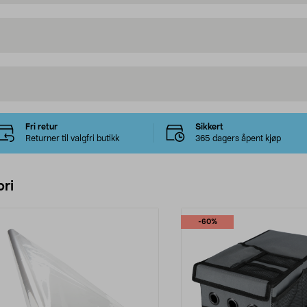
Fri retur
Sikkert
Returner til valgfri butikk
365 dagers åpent kjøp
ri
-60%