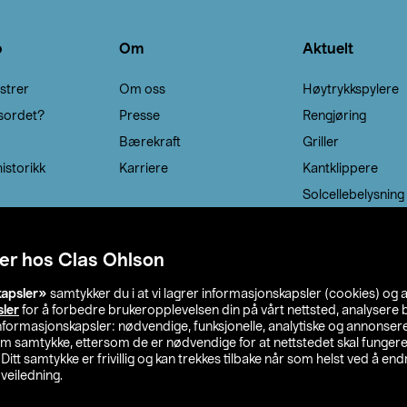
o
Om
Aktuelt
strer
Om oss
Høytrykkspylere
sordet?
Presse
Rengjøring
Bærekraft
Griller
istorikk
Karriere
Kantklippere
Solcellebelysning
er hos Clas Ohlson
kapsler»
samtykker du i at vi lagrer informasjonskapsler (cookies) og 
sler
for å forbedre brukeropplevelsen din på vårt nettsted, analysere b
 informasjonskapsler: nødvendige, funksjonelle, analytiske og annonse
om samtykke, ettersom de er nødvendige for at nettstedet skal fungere
. Ditt samtykke er frivillig og kan trekkes tilbake når som helst ved å endr
veiledning.
lson
Privacy statement
Medlemsvilkår
Kjøpsvilkår
F