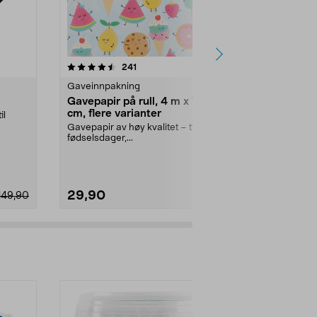
5.0 av 5 stjerner
anmeldelser
4.5
241
7
Gaveinnpakning
Gaveinnpakn
Gavepapir på rull, 4 m x 70
Gavebånd n
cm, flere varianter
hvitt og blåt
il
Gavepapir av høy kvalitet – til
Tekstilbånd i rø
fødselsdager,...
feir...
29,90
29,90
149,90