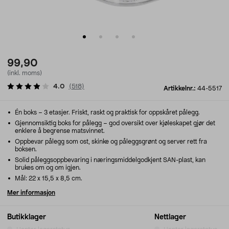
99,90
(inkl. moms)
4.0
(
518
)
Artikkelnr.:
44-5517
Én boks – 3 etasjer. Friskt, raskt og praktisk for oppskåret pålegg.
Gjennomsiktig boks for pålegg – god oversikt over kjøleskapet gjør det
enklere å begrense matsvinnet.
Oppbevar pålegg som ost, skinke og påleggsgrønt og server rett fra
boksen.
Solid påleggsoppbevaring i næringsmiddelgodkjent SAN-plast, kan
brukes om og om igjen.
Mål: 22 x 15,5 x 8,5 cm.
Mer informasjon
Butikklager
Nettlager