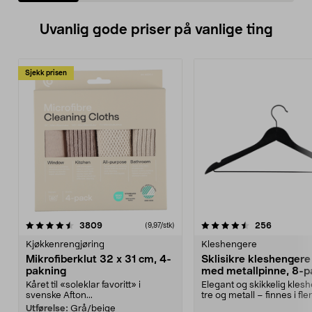
Uvanlig gode priser på vanlige ting
Sjekk prisen
4.5av 5 stjerner
anmeldelser
4.5av 5 stjerner
anmeldels
3809
256
(9,97/stk)
Kjøkkenrengjøring
Kleshengere
Mikrofiberklut 32 x 31 cm, 4-
Sklisikre kleshengere 
pakning
med metallpinne, 8-p
Kåret til «soleklar favoritt» i
Elegant og skikkelig kles
svenske Afton...
tre og metall – finnes i fle
Kleshe...
Utførelse:
Grå/beige