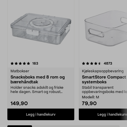
4.5 av 5 stjerner
anmeldelser
4.5 av 5 stjerner
anmeldel
163
4873
Matbokser
Kjøleskapsoppbevaring
Snacksboks med 8 rom og
SmartStore Compact 
bærehåndtak
systemboks
Holder snacks adskilt og friske
Stabil transparent
hele dagen. Smart og robust
oppbevaringsboks med lok
matboks – perfekt fo...
Modell:
M
149,90
79,90
Legg i handlekurv
Legg i handlekurv