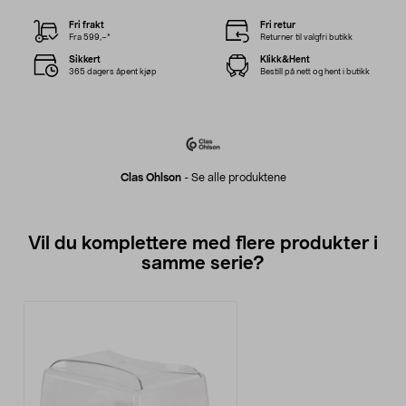
Fri frakt
Fri retur
Fra 599,–*
Returner til valgfri butikk
Sikkert
Klikk&Hent
365 dagers åpent kjøp
Bestill på nett og hent i butikk
Clas Ohlson
-
Se alle produktene
Vil du komplettere med flere produkter i
samme serie?