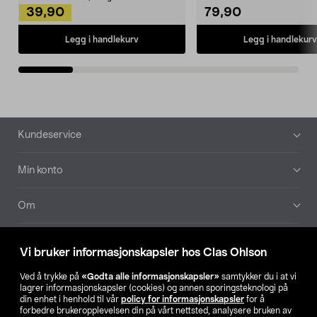
39,90
79,90
Legg i handlekurv
Legg i handlekurv
Bunntekst
Kundeservice
Min konto
Om
Aktuelt
Vi bruker informasjonskapsler hos Clas Ohlson
Våre selskaper
Ved å trykke på
«Godta alle informasjonskapsler»
samtykker du i at vi
lagrer informasjonskapsler (cookies) og annen sporingsteknologi på
din enhet i henhold til vår
policy for informasjonskapsler
for å
Finn din butikk
forbedre brukeropplevelsen din på vårt nettsted, analysere bruken av