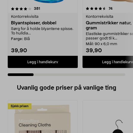
4.5 av 5 stjerner
anmeldelser
4.0 av 5 stjerner
anmeldelse
381
74
Kontorrekvisita
Kontorrekvisita
Blyantspisser, dobbel
Gummistrikker natur,
gram
Sørg for å holde blyantene spisse.
To hulldia...
Elastiske gummistrikker 
passer godt til k...
Farge:
Blå
Mål:
90 x 6,0 mm
39,90
39,90
Legg i handlekurv
Legg i handlekurv
Uvanlig gode priser på vanlige ting
Sjekk prisen