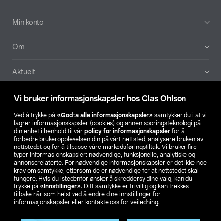
Min konto
Om
Aktuelt
Våre selskaper
Vi bruker informasjonskapsler hos Clas Ohlson
Ved å trykke på
«Godta alle informasjonskapsler»
samtykker du i at vi
Finn din butikk
lagrer informasjonskapsler (cookies) og annen sporingsteknologi på
din enhet i henhold til vår
policy for informasjonskapsler
for å
forbedre brukeropplevelsen din på vårt nettsted, analysere bruken av
SE
NO
FI
nettstedet og for å tilpasse våre markedsføringstiltak. Vi bruker fire
typer informasjonskapsler: nødvendige, funksjonelle, analytiske og
annonserelaterte. For nødvendige informasjonskapsler er det ikke noe
krav om samtykke, ettersom de er nødvendige for at nettstedet skal
fungere. Hvis du istedenfor ønsker å skreddersy dine valg, kan du
trykke på
«Innstillinger»
. Ditt samtykke er frivillig og kan trekkes
tilbake når som helst ved å endre dine innstillinger for
informasjonskapsler eller kontakte oss for veiledning.
Privacy statement
Medlemsvilkår
Kjøpsvilkår
For bedrifter
Endre til priser ekskl. moms