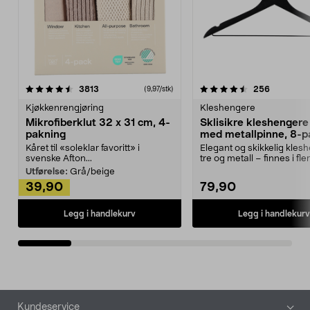
4.5av 5 stjerner
anmeldelser
4.5av 5 stjerner
anmeldels
3813
256
(9,97/stk)
Kjøkkenrengjøring
Kleshengere
Mikrofiberklut 32 x 31 cm, 4-
Sklisikre kleshengere 
pakning
med metallpinne, 8-p
Kåret til «soleklar favoritt» i
Elegant og skikkelig kles
svenske Afton...
tre og metall – finnes i fle
Kleshe...
Utførelse:
Grå/beige
39,90
79,90
Legg i handlekurv
Legg i handlekurv
Bunntekst
Kundeservice