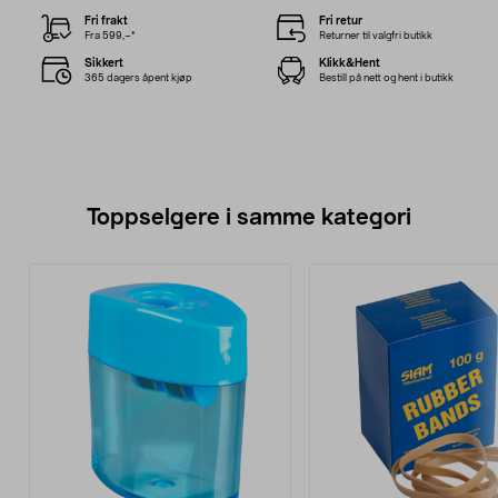
Fri frakt
Fri retur
Fra 599,–*
Returner til valgfri butikk
Sikkert
Klikk&Hent
365 dagers åpent kjøp
Bestill på nett og hent i butikk
Toppselgere i samme kategori