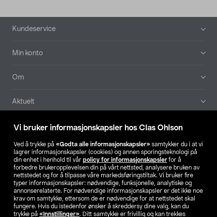
Bunntekst
Kundeservice
Min konto
Om
Aktuelt
Våre selskaper
Vi bruker informasjonskapsler hos Clas Ohlson
Ved å trykke på
«Godta alle informasjonskapsler»
samtykker du i at vi
Finn din butikk
lagrer informasjonskapsler (cookies) og annen sporingsteknologi på
din enhet i henhold til vår
policy for informasjonskapsler
for å
forbedre brukeropplevelsen din på vårt nettsted, analysere bruken av
SE
NO
FI
nettstedet og for å tilpasse våre markedsføringstiltak. Vi bruker fire
typer informasjonskapsler: nødvendige, funksjonelle, analytiske og
annonserelaterte. For nødvendige informasjonskapsler er det ikke noe
krav om samtykke, ettersom de er nødvendige for at nettstedet skal
fungere. Hvis du istedenfor ønsker å skreddersy dine valg, kan du
trykke på
«Innstillinger»
. Ditt samtykke er frivillig og kan trekkes