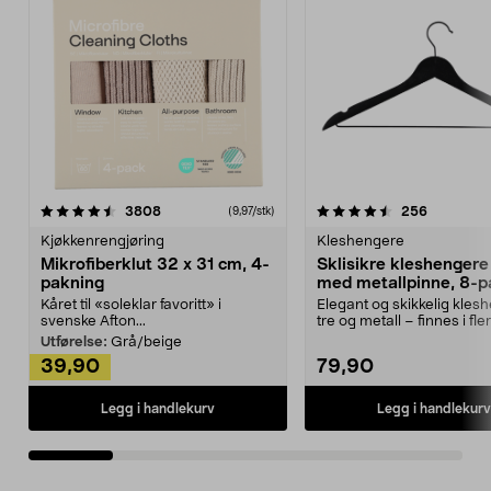
4.5av 5 stjerner
anmeldelser
4.5av 5 stjerner
anmeldels
3808
256
(9,97/stk)
Kjøkkenrengjøring
Kleshengere
Mikrofiberklut 32 x 31 cm, 4-
Sklisikre kleshengere 
pakning
med metallpinne, 8-p
Kåret til «soleklar favoritt» i
Elegant og skikkelig kles
svenske Afton...
tre og metall – finnes i fle
Kleshe...
Utførelse:
Grå/beige
39,90
79,90
Legg i handlekurv
Legg i handlekurv