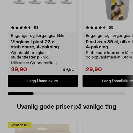
4.5 av 5 stjerner
anmeldelser
4.5 av 5 stjerner
anmeldelse
93
55
Engangs- og flergangsartikler
Engangs- og flergangsart
Vinglass i plast 23 cl,
Plastkrus 35 cl, ulike 
stablebare, 4-pakning
4-pakning
Gjenbrukbare glass til
Stabelbare krus som tåle
studentfester, piknik,...
og oppvaskmaskin. Store
plastkrus (35 cl) – perf...
Utførelse:
Gjennomsiktig
39,90
29,90
69,90
Legg i handlekurv
Legg i handlekurv
Uvanlig gode priser på vanlige ting
Sjekk prisen