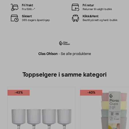
Fri frakt
Fri retur
Fra 599,–*
Returner til valgfri butikk
Sikkert
Klikk&Hent
365 dagers åpent kjøp
Bestill på nett og hent i butikk
Clas Ohlson
-
Se alle produktene
Toppselgere i samme kategori
-43%
-40%