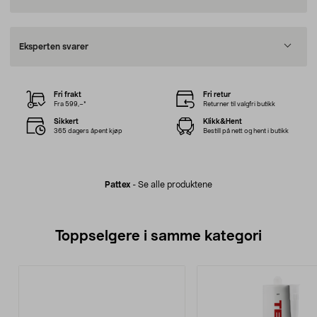
Eksperten svarer
Fri frakt
Fri retur
Fra 599,–*
Returner til valgfri butikk
Sikkert
Klikk&Hent
365 dagers åpent kjøp
Bestill på nett og hent i butikk
Pattex
-
Se alle produktene
Toppselgere i samme kategori