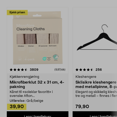
Sjekk prisen
4.5av 5 stjerner
anmeldelser
4.5av 5 stjerner
anmeldels
3809
256
(9,97/stk)
Kjøkkenrengjøring
Kleshengere
Mikrofiberklut 32 x 31 cm, 4-
Sklisikre kleshengere 
pakning
med metallpinne, 8-p
Kåret til «soleklar favoritt» i
Elegant og skikkelig kles
svenske Afton...
tre og metall – finnes i fle
Kleshe...
Utførelse:
Grå/beige
39,90
79,90
Legg i handlekurv
Legg i handlekurv