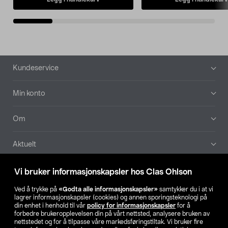
Bunntekst
Kundeservice
Min konto
Om
Aktuelt
Våre selskaper
Vi bruker informasjonskapsler hos Clas Ohlson
Ved å trykke på
«Godta alle informasjonskapsler»
samtykker du i at vi
Finn din butikk
lagrer informasjonskapsler (cookies) og annen sporingsteknologi på
din enhet i henhold til vår
policy for informasjonskapsler
for å
forbedre brukeropplevelsen din på vårt nettsted, analysere bruken av
SE
NO
FI
nettstedet og for å tilpasse våre markedsføringstiltak. Vi bruker fire