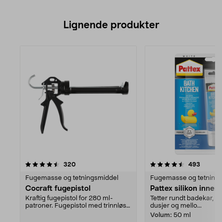
Lignende produkter
4.5av 5 stjerner
anmeldelser
4.5av 5 stjerner
anmeld
320
493
Fugemasse og tetningsmiddel
Fugemasse og tetning
Cocraft fugepistol
Pattex silikon innend
Kraftig fugepistol for 280 ml-
Tetter rundt badekar, va
patroner. Fugepistol med trinnløs
dusjer og mello...
mating – for enk...
Volum:
50 ml