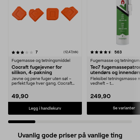
4.5 av 5 stjerner
anmeldelser
4.5 av 5 stjerner
anmeldels
7
563
(12,47/stk)
Fugemasse og tetningsmiddel
Fugemasse og tetningsm
Cocraft fugejevner for
Tec7 fugemassepatron
silikon, 4-pakning
utendørs og innendørs
310 ml
Jevne og pene fuger uten søl –
Fleksibel tetningsmasse 
perfekt fuge hver gang. Cocraft
vedheft – t...
fugeutjevner for ...
49,90
249,90
Se varianter
Legg i handlekurv
Uvanlig gode priser på vanlige ting