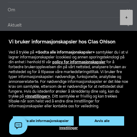
Om
Product
+
quantity
Aktuelt
Våre selskaper
Vi bruker informasjonskapsler hos Clas Ohlson
Ved å trykke på
«Godta alle informasjonskapsler»
samtykker du i at vi
Finn din butikk
lagrer informasjonskapsler (cookies) og annen sporingsteknologi på
din enhet i henhold til vår
policy for informasjonskapsler
for å
forbedre brukeropplevelsen din på vårt nettsted, analysere bruken av
SE
NO
FI
nettstedet og for å tilpasse våre markedsføringstiltak. Vi bruker fire
typer informasjonskapsler: nødvendige, funksjonelle, analytiske og
annonserelaterte. For nødvendige informasjonskapsler er det ikke noe
krav om samtykke, ettersom de er nødvendige for at nettstedet skal
fungere. Hvis du istedenfor ønsker å skreddersy dine valg, kan du
trykke på
«Innstillinger»
. Ditt samtykke er frivillig og kan trekkes
tilbake når som helst ved å endre dine innstillinger for
informasjonskapsler eller kontakte oss for veiledning.
Privacy statement
Medlemsvilkår
Kjøpsvilkår
For bedrifter
Endre til priser ekskl. moms
Godta alle informasjonskapsler
Avvis alle
Legg i handlekurv
(1)
Innstillinger