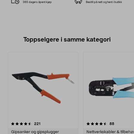
365 dagers åpent kjøp
Bestill på nett og hent i butikk
Toppselgere i samme kategori
4.5 av 5 stjerner
anmeldelser
4.5 av 5 stjerner
anmeldelse
221
88
Gipsanker og gipsplugger
Nettverkskabler & tilbehø