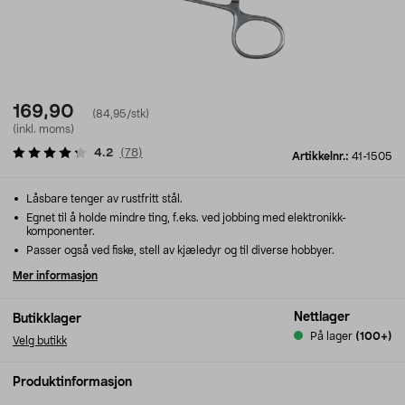
169,90
(84,95/stk)
(inkl. moms)
4.2
(
78
)
Artikkelnr.:
41-1505
Låsbare tenger av rustfritt stål.
Egnet til å holde mindre ting, f.eks. ved jobbing med elektronikk-
komponenter.
Passer også ved fiske, stell av kjæledyr og til diverse hobbyer.
Mer informasjon
Nettlager
Butikklager
På lager
(100+)
Velg butikk
Produktinformasjon