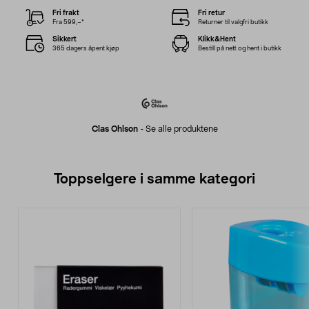
Fri frakt
Fri retur
Fra 599,–*
Returner til valgfri butikk
Sikkert
Klikk&Hent
365 dagers åpent kjøp
Bestill på nett og hent i butikk
Clas Ohlson
-
Se alle produktene
Toppselgere i samme kategori