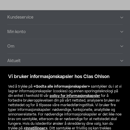
Bunntekst
Kundeservice
Min konto
Om
Aktuelt
Våre selskaper
Vi bruker informasjonskapsler hos Clas Ohlson
Ved å trykke på
«Godta alle informasjonskapsler»
samtykker du i at vi
Finn din butikk
lagrer informasjonskapsler (cookies) og annen sporingsteknologi på
din enhet i henhold til vår
policy for informasjonskapsler
for å
forbedre brukeropplevelsen din på vårt nettsted, analysere bruken av
SE
NO
FI
nettstedet og for å tilpasse våre markedsføringstiltak. Vi bruker fire
typer informasjonskapsler: nødvendige, funksjonelle, analytiske og
annonserelaterte. For nødvendige informasjonskapsler er det ikke noe
krav om samtykke, ettersom de er nødvendige for at nettstedet skal
fungere. Hvis du istedenfor ønsker å skreddersy dine valg, kan du
trykke på
«Innstillinger»
. Ditt samtykke er frivillig og kan trekkes