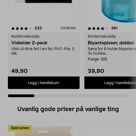
4.0 av 5 stjerner
anmeldelser
4.0 av 5 stjerner
anmeldels
232
381
(24,95/stk)
Kontorrekvisita
Kontorrekvisita
Viskelær 2-pack
Blyantspisser, dobbel
Visk ut dine feil i en fei. PVC-frie. 2
Sørg for å holde blyanten
stk.
To hulldia...
Farge:
Blå
49,90
39,90
Legg i handlekurv
Legg i handlekurv
Uvanlig gode priser på vanlige ting
Sjekk prisen