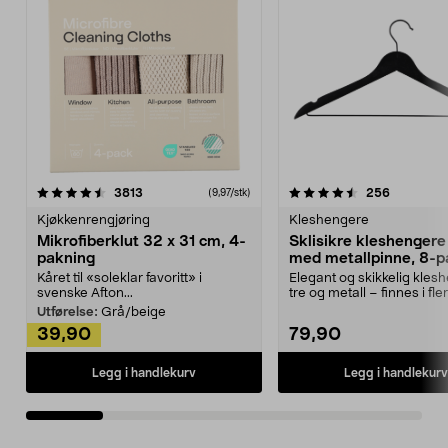
4.5av 5 stjerner
anmeldelser
4.5av 5 stjerner
anmeldels
3813
256
(9,97/stk)
Kjøkkenrengjøring
Kleshengere
Mikrofiberklut 32 x 31 cm, 4-
Sklisikre kleshengere 
pakning
med metallpinne, 8-p
Kåret til «soleklar favoritt» i
Elegant og skikkelig kles
svenske Afton...
tre og metall – finnes i fle
Kleshe...
Utførelse:
Grå/beige
39,90
79,90
Legg i handlekurv
Legg i handlekurv