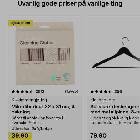
Uvanlig gode priser på vanlige ting
Sjekk prisen
4.5av 5 stjerner
anmeldelser
4.5av 5 stjerner
anmeldels
3813
256
(9,97/stk)
Kjøkkenrengjøring
Kleshengere
Mikrofiberklut 32 x 31 cm, 4-
Sklisikre kleshengere 
pakning
med metallpinne, 8-p
Kåret til «soleklar favoritt» i
Elegant og skikkelig kles
svenske Afton...
tre og metall – finnes i fle
Kleshe...
Utførelse:
Grå/beige
39,90
79,90