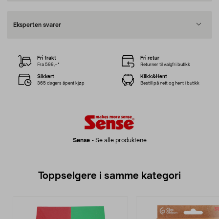
Eksperten svarer
Fri frakt
Fri retur
Fra 599,–*
Returner til valgfri butikk
Sikkert
Klikk&Hent
365 dagers åpent kjøp
Bestill på nett og hent i butikk
Sense
-
Se alle produktene
Toppselgere i samme kategori