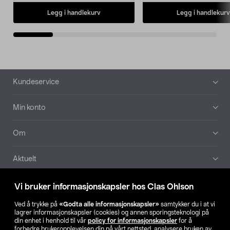
Legg i handlekurv
Legg i handlekurv
Bunntekst
Kundeservice
Min konto
Om
Aktuelt
Våre selskaper
Vi bruker informasjonskapsler hos Clas Ohlson
Ved å trykke på
«Godta alle informasjonskapsler»
samtykker du i at vi
Finn din butikk
lagrer informasjonskapsler (cookies) og annen sporingsteknologi på
din enhet i henhold til vår
policy for informasjonskapsler
for å
forbedre brukeropplevelsen din på vårt nettsted, analysere bruken av