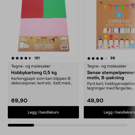
4.0 av 5 stjerner
anmeldelser
4.5 av 5 stjerner
anmeldelse
181
98
Tegne- og malesaker
Tegne- og malesaker
Hobbykartong 0,5 kg
Sense stempelpenne
motiv, 8-pakning
Kartongpapir som kan klippes til
dekorasjoner, kort etc. Sett med
Pynt kort, hobbyprosjekte
kraftig tegnep...
tegninger med fargerike
stempelmotiver. Stempeltu
69,90
49,90
Legg i handlekurv
Legg i handlekurv