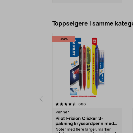
Legg i handlekurv
Toppselgere i samme katego
-23%
5 av 5 stjerner
4.5 av 5 stjerner
anmeldelser
606
Penner
Pilot Frixion Clicker 3-
pakning kryssordpenn med
refill og markeringstusj
Noter med flere farger, marker