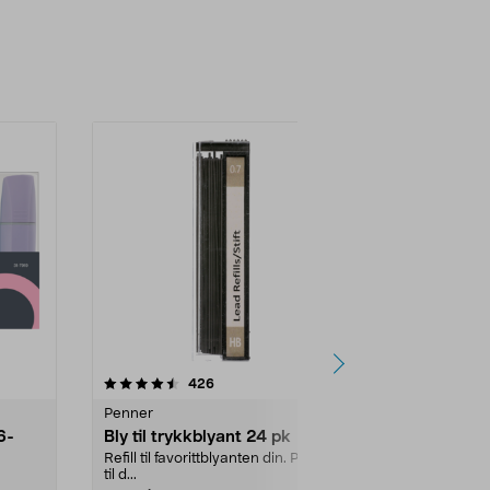
4.0 av 5 stjerner
anmeldelser
3.5
426
6
Penner
Penner
6-
Bly til trykkblyant 24 pk
Gelpenn sv
storpaknin
Refill til favorittblyanten din. Passer
til d...
Myk og presis