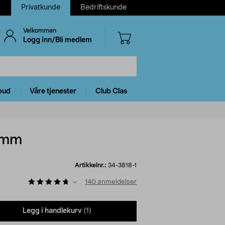
Privatkunde
Bedriftskunde
Velkommen
Logg inn/Bli medlem
bud
Våre tjenester
Club Clas
5 mm
Artikkelnr.:
34-3818-1
140
anmeldelser
Legg i handlekurv
(1)