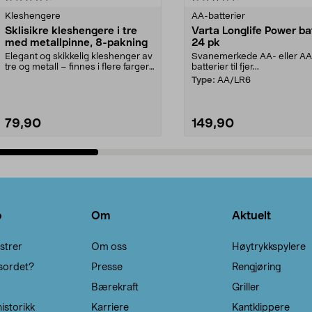
Kleshengere
AA-batterier
Sklisikre kleshengere i tre
Varta Longlife Power ba
med metallpinne, 8-pakning
24 pk
Elegant og skikkelig kleshenger av
Svanemerkede AA- eller A
tre og metall – finnes i flere farger.
batterier til fjer...
Kleshe...
Type:
AA/LR6
79,90
149,90
Legg i handlekurv
Legg i handlekurv
o
Om
Aktuelt
strer
Om oss
Høytrykkspylere
sordet?
Presse
Rengjøring
Bærekraft
Griller
istorikk
Karriere
Kantklippere