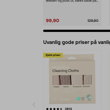
teksten og puss ut, ideelt både på
jobben og skol...
99,90
129,90
Uvanlig gode priser på vanli
Sjekk prisen
5av 5 stjerner
4.5av 5 stjerner
anmeldelser
3813