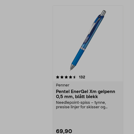
5av 5 stjerner
anmeldelser
132
Penner
Pentel EnerGel Xm gelpenn
0,5 mm, blått blekk
Needlepoint-spiss – tynne,
presise linjer for skisser og
notater. Pentel EnerGel...
69,90