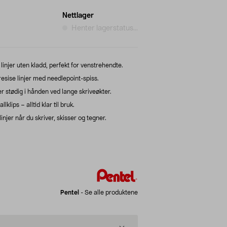
Nettlager
Henter lagerstatus...
linjer uten kladd, perfekt for venstrehendte.
sise linjer med needlepoint-spiss.
 stødig i hånden ved lange skriveøkter.
lips – alltid klar til bruk.
injer når du skriver, skisser og tegner.
Pentel
-
Se alle produktene