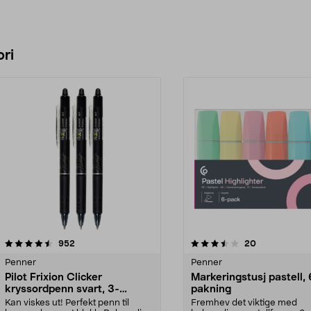
ri
3.5 av 5 stjerner
anmeldelser
4.5 av 5 stjerner
anmeldelser
952
20
Penner
Penner
Pilot Frixion Clicker
Markeringstusj pastell, 
kryssordpenn svart, 3-
pakning
pakning
Kan viskes ut! Perfekt penn til
Fremhev det viktige med