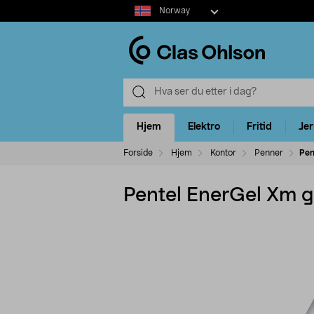
Select
Norway
market
Hjem
Elektro
Fritid
Je
Forside
Hjem
Kontor
Penner
Pen
Pentel EnerGel Xm 