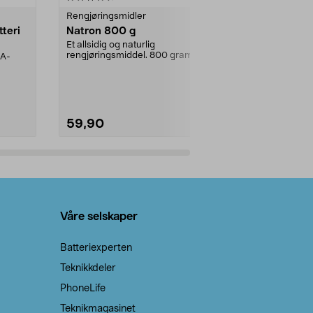
Rengjøringsmidler
Levende lys
tteri
Natron 800 g
Telys steari
prosent ste
Et allsidig og naturlig
rengjøringsmiddel. 800 gram
AA-
100 % stearin
natron – til rengjøring både...
råvarer. Produ
brenner med e
59,90
69,90
Legg i handlekurv
Legg 
Våre selskaper
Batteriexperten
Teknikkdeler
PhoneLife
Teknikmagasinet