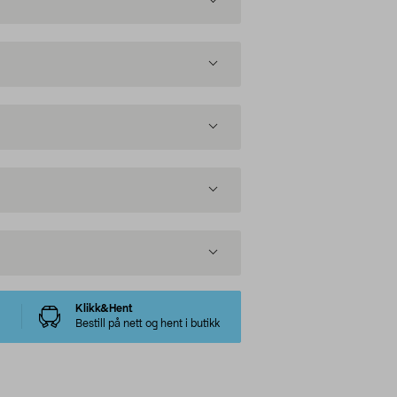
Klikk&Hent
Bestill på nett og hent i butikk