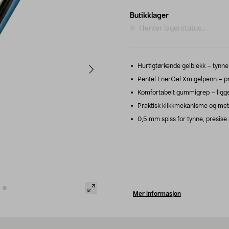
Butikklager
Henter lagerstatus...
Hurtigtørkende gelblekk – tynne 
Pentel EnerGel Xm gelpenn – pre
Komfortabelt gummigrep – ligger
Praktisk klikkmekanisme og metallk
0,5 mm spiss for tynne, presise l
Mer informasjon