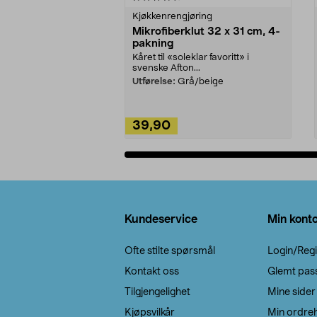
Kjøkkenrengjøring
Mikrofiberklut 32 x 31 cm, 4-
pakning
Kåret til «soleklar favoritt» i
svenske Afton...
Utførelse:
Grå/beige
39,90
Legg i handlekurv
Bunntekst
Kundeservice
Min kont
Ofte stilte spørsmål
Login/Regi
Kontakt oss
Glemt pas
Tilgjengelighet
Mine sider
Kjøpsvilkår
Min ordreh