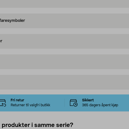
 faresymboler
er
Fri retur
Sikkert
Returner til valgfri butikk
365 dagers åpent kjøp
e produkter i samme serie?