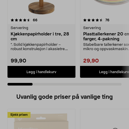
4.5 av 5 stjerner
anmeldelser
4.0 av 5 stjerner
anmeldelse
66
76
Servering
Servering
Kjøkkenpapirholder i tre, 28
Plasttallerkener 20 cm
cm
farger, 4-pakning
". Solid kjøkkenpapirholder –
Stabelbare tallerkener so
robust konstruksjon i akasietre.
mikro og oppvaskmaskin.
Kjøkkenpapirholde...
plasttallerkener ...
99,90
29,90
Legg i handlekurv
Legg i handlekurv
Uvanlig gode priser på vanlige ting
Sjekk prisen