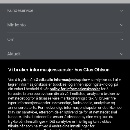
Bunntekst
Kundeservice
Min konto
Om
Aktuelt
Våre selskaper
Vi bruker informasjonskapsler hos Clas Ohlson
Ved å trykke på
«Godta alle informasjonskapsler»
samtykker du i at vi
Finn din butikk
lagrer informasjonskapsler (cookies) og annen sporingsteknologi på
din enhet i henhold til vår
policy for informasjonskapsler
for å
forbedre brukeropplevelsen din på vårt nettsted, analysere bruken av
SE
NO
FI
nettstedet og for å tilpasse våre markedsføringstiltak. Vi bruker fire
typer informasjonskapsler: nødvendige, funksjonelle, analytiske og
annonserelaterte. For nødvendige informasjonskapsler er det ikke noe
krav om samtykke, ettersom de er nødvendige for at nettstedet skal
fungere. Hvis du istedenfor ønsker å skreddersy dine valg, kan du
trykke på
«Innstillinger»
. Ditt samtykke er frivillig og kan trekkes
tilbake når som helst ved å endre dine innstillinger for