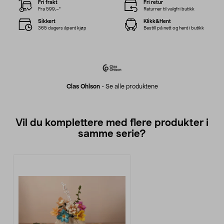
Fri frakt
Fri retur
Fra 599,–*
Returner til valgfri butikk
Sikkert
Klikk&Hent
365 dagers åpent kjøp
Bestill på nett og hent i butikk
Clas Ohlson
-
Se alle produktene
Vil du komplettere med flere produkter i
samme serie?