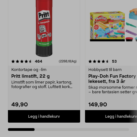
4.5 av 5 stjerner
anmeldelser
4.5 av 5 stjerner
anmeldelse
464
53
(2268,18/kg)
Kontortape og -lim
Hobbysett til barn
Pritt limstift, 22 g
Play-Doh Fun Factory 
lekesett, fra 3 år
Limstift som limer papir, kartong,
fotografier og stoff. Lufttett kork
Skap morsomme former m
sikrer la...
– bare fantasien setter gr
Play-Doh Fun Fac...
49,90
149,90
Legg i handlekurv
Legg i handlekurv