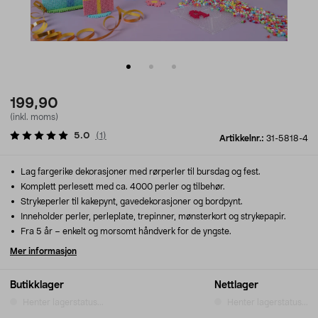
199,90
(inkl. moms)
5.0
(
1
)
Artikkelnr.:
31-5818-4
Lag fargerike dekorasjoner med rørperler til bursdag og fest.
Komplett perlesett med ca. 4000 perler og tilbehør.
Strykeperler til kakepynt, gavedekorasjoner og bordpynt.
Inneholder perler, perleplate, trepinner, mønsterkort og strykepapir.
Fra 5 år – enkelt og morsomt håndverk for de yngste.
Mer informasjon
Butikklager
Nettlager
Henter lagerstatus...
Henter lagerstatus...