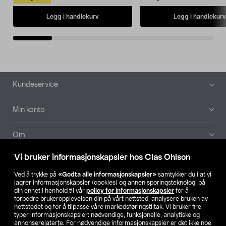
Legg i handlekurv
Legg i handlekurv
Bunntekst
Kundeservice
Min konto
Om
Vi bruker informasjonskapsler hos Clas Ohlson
Aktuelt
Ved å trykke på
«Godta alle informasjonskapsler»
samtykker du i at vi
lagrer informasjonskapsler (cookies) og annen sporingsteknologi på
Våre selskaper
din enhet i henhold til vår
policy for informasjonskapsler
for å
forbedre brukeropplevelsen din på vårt nettsted, analysere bruken av
nettstedet og for å tilpasse våre markedsføringstiltak. Vi bruker fire
Finn din butikk
typer informasjonskapsler: nødvendige, funksjonelle, analytiske og
annonserelaterte. For nødvendige informasjonskapsler er det ikke noe