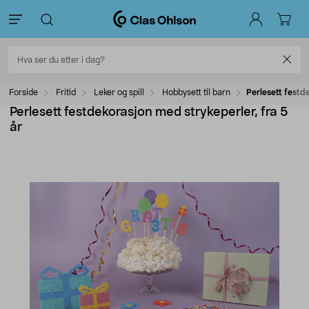
Forside
Fritid
Leker og spill
Hobbysett til barn
Perlesett festd
Perlesett festdekorasjon med strykeperler, fra 5
år