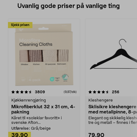
Uvanlig gode priser på vanlige ting
Sjekk prisen
4.5av 5 stjerner
anmeldelser
4.5av 5 stjerner
anmeldels
3809
256
(9,97/stk)
Kjøkkenrengjøring
Kleshengere
Mikrofiberklut 32 x 31 cm, 4-
Sklisikre kleshengere 
pakning
med metallpinne, 8-p
Kåret til «soleklar favoritt» i
Elegant og skikkelig kles
svenske Afton...
tre og metall – finnes i fle
Kleshe...
Utførelse:
Grå/beige
39,90
79,90