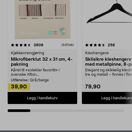
4.5av 5 stjerner
anmeldelser
4.5av 5 stjerner
anmeldels
3808
256
(9,97/stk)
Kjøkkenrengjøring
Kleshengere
Mikrofiberklut 32 x 31 cm, 4-
Sklisikre kleshengere 
pakning
med metallpinne, 8-p
Kåret til «soleklar favoritt» i
Elegant og skikkelig kles
svenske Afton...
tre og metall – finnes i fle
Kleshe...
Utførelse:
Grå/beige
39,90
79,90
Legg i handlekurv
Legg i handlekurv