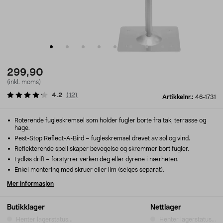
299,90
(inkl. moms)
4.2
(
12
)
Artikkelnr.:
46-1731
Roterende fugleskremsel som holder fugler borte fra tak, terrasse og
hage.
Pest-Stop Reflect-A-Bird – fugleskremsel drevet av sol og vind.
Reflekterende speil skaper bevegelse og skremmer bort fugler.
Lydløs drift – forstyrrer verken deg eller dyrene i nærheten.
Enkel montering med skruer eller lim (selges separat).
Mer informasjon
Butikklager
Nettlager
Henter lagerstatus...
Henter lagerstatus...