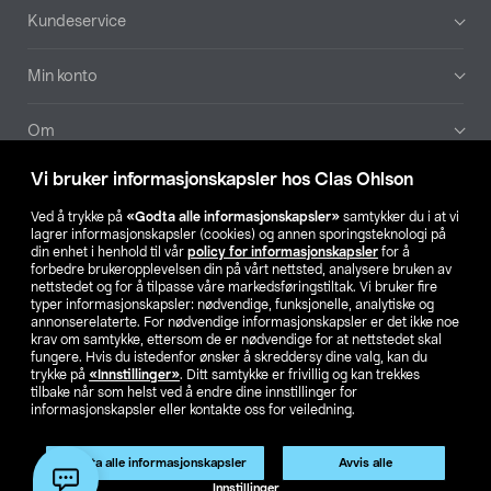
Bunntekst
Kundeservice
Min konto
Om
Vi bruker informasjonskapsler hos Clas Ohlson
Aktuelt
Ved å trykke på
«Godta alle informasjonskapsler»
samtykker du i at vi
lagrer informasjonskapsler (cookies) og annen sporingsteknologi på
Våre selskaper
din enhet i henhold til vår
policy for informasjonskapsler
for å
forbedre brukeropplevelsen din på vårt nettsted, analysere bruken av
nettstedet og for å tilpasse våre markedsføringstiltak. Vi bruker fire
Finn din butikk
typer informasjonskapsler: nødvendige, funksjonelle, analytiske og
annonserelaterte. For nødvendige informasjonskapsler er det ikke noe
krav om samtykke, ettersom de er nødvendige for at nettstedet skal
SE
NO
FI
fungere. Hvis du istedenfor ønsker å skreddersy dine valg, kan du
trykke på
«Innstillinger»
. Ditt samtykke er frivillig og kan trekkes
tilbake når som helst ved å endre dine innstillinger for
informasjonskapsler eller kontakte oss for veiledning.
Godta alle informasjonskapsler
Avvis alle
Innstillinger
Privacy statement
Medlemsvilkår
Kjøpsvilkår
For bedrifter