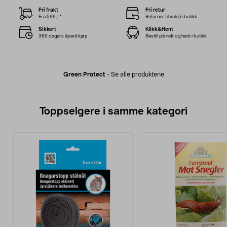
Fri frakt
Fri retur
Fra 599,–*
Returner til valgfri butikk
Sikkert
Klikk&Hent
365 dagers åpent kjøp
Bestill på nett og hent i butikk
Green Protect
-
Se alle produktene
Toppselgere i samme kategori