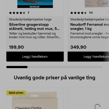
4.5 av 5 stjerner
anmeldelser
3.5 av 5 stjerner
anmeldelse
7
111
Skadedyrbekjempelse hage
Skadedyrbekjempelse h
Silverline gnagerstopp
Neudorff Ferramol m
stålnett, tetting mot mus, 5
snegler, 1 kg
cm x 10 m
Tetter og beskytter hjemmet og
Ferramol mot snegler - h
boder mot mus og rotter. Silverline
brunsneglene unna hage
gnagerstopp –...
Skader ikke mennesker og 
199,90
349,90
Legg i handlekurv
Legg i handlekurv
Uvanlig gode priser på vanlige ting
Sjekk prisen