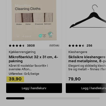
4.5av 5 stjerner
anmeldelser
4.5av 5 stjerner
anmeldels
3808
256
(9,97/stk)
Kjøkkenrengjøring
Kleshengere
Mikrofiberklut 32 x 31 cm, 4-
Sklisikre kleshengere 
pakning
med metallpinne, 8-p
Kåret til «soleklar favoritt» i
Elegant og skikkelig kles
svenske Afton...
tre og metall – finnes i fle
Kleshe...
Utførelse:
Grå/beige
39,90
79,90
Legg i handlekurv
Legg i handlekurv