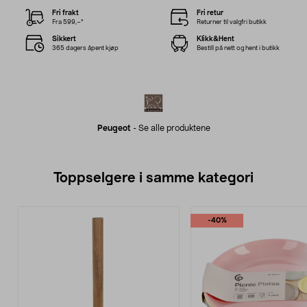
Fri frakt
Fri retur
Fra 599,–*
Returner til valgfri butikk
Sikkert
Klikk&Hent
365 dagers åpent kjøp
Bestill på nett og hent i butikk
Peugeot
-
Se alle produktene
Toppselgere i samme kategori
-40%