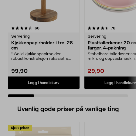
4.5 av 5 stjerner
anmeldelser
4.5 av 5 stjerner
anmeldelse
66
76
Servering
Servering
Kjøkkenpapirholder i tre, 28
Plasttallerkener 20 cm
cm
farger, 4-pakning
". Solid kjøkkenpapirholder –
Stabelbare tallerkener so
robust konstruksjon i akasietre.
mikro og oppvaskmaskin.
Kjøkkenpapirholde...
plasttallerkener ...
99,90
29,90
Legg i handlekurv
Legg i handlekurv
Uvanlig gode priser på vanlige ting
Sjekk prisen