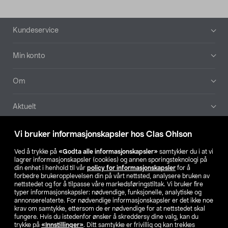
Bunntekst
Kundeservice
Min konto
Om
Aktuelt
Våre selskaper
Vi bruker informasjonskapsler hos Clas Ohlson
Ved å trykke på
«Godta alle informasjonskapsler»
samtykker du i at vi
Finn din butikk
lagrer informasjonskapsler (cookies) og annen sporingsteknologi på
din enhet i henhold til vår
policy for informasjonskapsler
for å
forbedre brukeropplevelsen din på vårt nettsted, analysere bruken av
SE
NO
FI
nettstedet og for å tilpasse våre markedsføringstiltak. Vi bruker fire
typer informasjonskapsler: nødvendige, funksjonelle, analytiske og
annonserelaterte. For nødvendige informasjonskapsler er det ikke noe
krav om samtykke, ettersom de er nødvendige for at nettstedet skal
fungere. Hvis du istedenfor ønsker å skreddersy dine valg, kan du
trykke på
«Innstillinger»
. Ditt samtykke er frivillig og kan trekkes