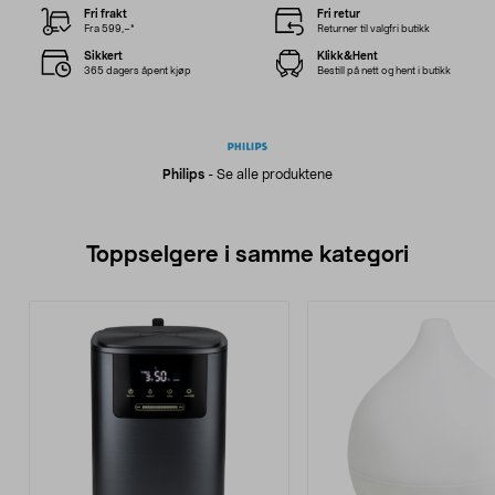
Fri frakt
Fri retur
Fra 599,–*
Returner til valgfri butikk
Sikkert
Klikk&Hent
365 dagers åpent kjøp
Bestill på nett og hent i butikk
Philips
-
Se alle produktene
Toppselgere i samme kategori