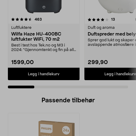
4.0 av 5 stjerner
anmeldelser
4.5 av 5 stjerner
anmeldelse
463
13
Luftfuktere
Duft og aroma
Wilfa Haze HU-400BC
Duftspreder med bely
luftfukter WiFi, 70 m2
Sprer god lukt og skaper 
avslappende atmosfære i
Best i test hos Tek.no og M3 i
hjemmet. Stilren duftspred
2024: ”Gjennomtenkt og fin på alle
nivåer. Tipp t...
1599,00
299,90
Legg i handlekurv
Legg i handlekurv
Passende tilbehør