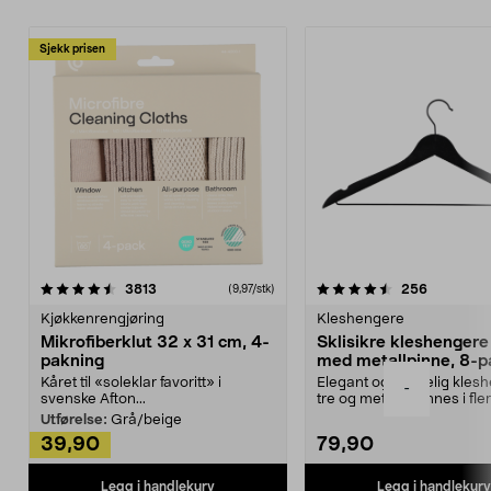
Sjekk prisen
4.5av 5 stjerner
anmeldelser
4.5av 5 stjerner
anmeldels
3813
256
(9,97/stk)
Kjøkkenrengjøring
Kleshengere
Mikrofiberklut 32 x 31 cm, 4-
Sklisikre kleshengere 
pakning
med metallpinne, 8-p
Kåret til «soleklar favoritt» i
Elegant og skikkelig kles
-
svenske Afton...
tre og metall – finnes i fle
Kleshe...
Utførelse:
Grå/beige
39,90
79,90
Legg i handlekurv
Legg i handlekurv