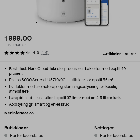
1 999,00
(inkl. moms)
4.3
(
14
)
Artikkelnr.:
36-312
Best i test. NanoCloud-teknologi reduserer bakterier med opptil 99
prosent.
Philips 5000 Series HU5710/00 – luftfukter for opptil 56 m².
Luftfukter med aromaterapi og stemningsbelysning for koselig
atmosfære.
Lang driftstid – fukt luften i opptil 37 timer med en 4,5 liters tank.
Appstyring gir smart og enkel bruk.
Mer informasjon
Butikklager
Nettlager
Henter lagerstatus...
Henter lagerstatus...