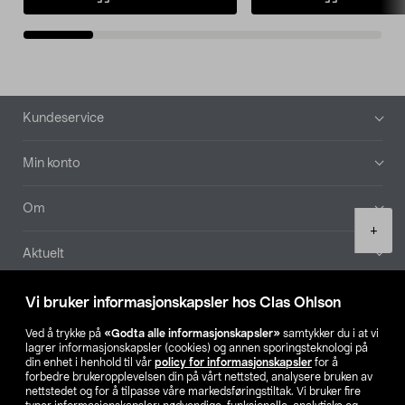
Bunntekst
Kundeservice
Min konto
Om
Product
+
quantity
Aktuelt
Våre selskaper
Vi bruker informasjonskapsler hos Clas Ohlson
Ved å trykke på
«Godta alle informasjonskapsler»
samtykker du i at vi
Finn din butikk
lagrer informasjonskapsler (cookies) og annen sporingsteknologi på
din enhet i henhold til vår
policy for informasjonskapsler
for å
forbedre brukeropplevelsen din på vårt nettsted, analysere bruken av
SE
NO
FI
nettstedet og for å tilpasse våre markedsføringstiltak. Vi bruker fire