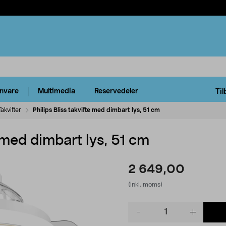
rnvare
Multimedia
Reservedeler
Til
Takvifter
Philips Bliss takvifte med dimbart lys, 51 cm
e med dimbart lys, 51 cm
2 649,00
(inkl. moms)
Product
quantity