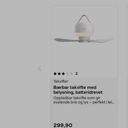
0 av 5 stjerner
3.5 av 5 stjerner
anmeldelser
2
Takvifter
Bærbar takvifte med
belysning, batteridrevet
Oppladbar takvifte som gir
svalende bris og lys – perfekt i telt,
uterom eller p...
299,90