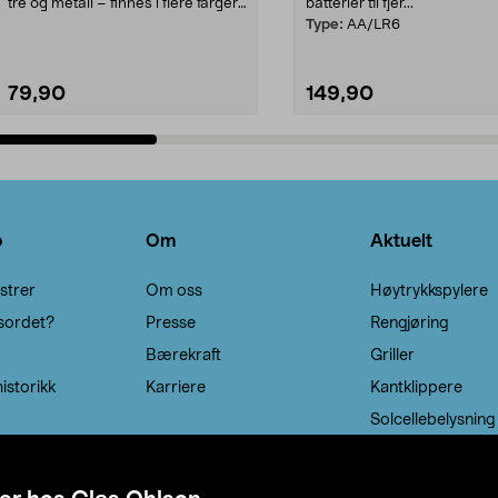
tre og metall – finnes i flere farger.
batterier til fjer...
Kleshe...
Type:
AA/LR6
79,90
149,90
Legg i handlekurv
Legg i handlekurv
o
Om
Aktuelt
strer
Om oss
Høytrykkspylere
sordet?
Presse
Rengjøring
Bærekraft
Griller
istorikk
Karriere
Kantklippere
Solcellebelysning