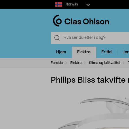
Select
Norway
market
Hjem
Elektro
Fritid
Je
Forside
Elektro
Klima og luftkvalitet
Philips Bliss takvift