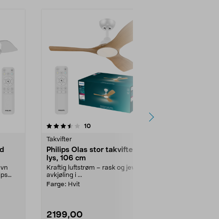
4.0 av 5 stjerner
anmeldelser
5.0
10
2
Takvifter
Takvifter
ed
Philips Olas stor takvifte med
Philips Ami
lys, 106 cm
LED-belysni
evn
Kraftig luftstrøm – rask og jevn
Gi hjemmet et
ips
avkjøling i ...
lys og luft. P
takvifte...
Farge:
Hvit
2199,00
1499,00