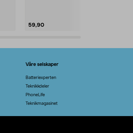
natron – til rengjøring både...
59,90
69,90
Legg i handlekurv
Legg 
Våre selskaper
Batteriexperten
Teknikkdeler
PhoneLife
Teknikmagasinet