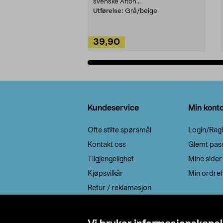
svenske Afton...
Utførelse:
Grå/beige
39,90
Legg i handlekurv
Bunntekst
Kundeservice
Min kont
Ofte stilte spørsmål
Login/Regi
Kontakt oss
Glemt pas
Tilgjengelighet
Mine sider
Kjøpsvilkår
Min ordreh
Retur / reklamasjon
EE-avfall
Cookie policy