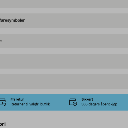
 faresymboler
er
Fri retur
Sikkert
Returner til valgfri butikk
365 dagers åpent kjøp
ri