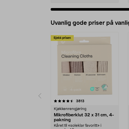
Uvanlig gode priser på vanli
Sjekk prisen
5av 5 stjerner
4.5av 5 stjerner
anmeldelser
3813
Kjøkkenrengjøring
Mikrofiberklut 32 x 31 cm, 4-
pakning
Kåret til «soleklar favoritt» i