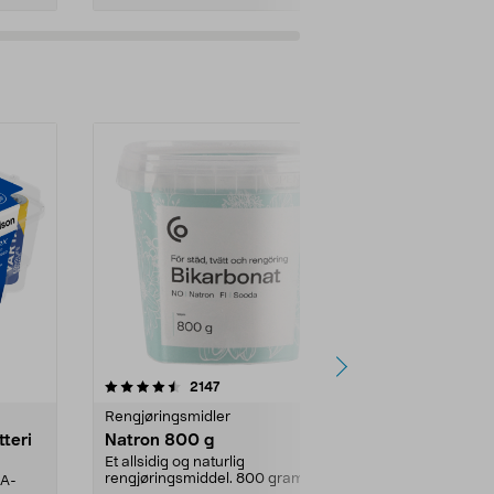
er
4.0av 5 stjerner
anmeldelser
4.5
2147
4
Rengjøringsmidler
Levende lys
tteri
Natron 800 g
Telys, 50 st
Et allsidig og naturlig
100 % stearin.
rengjøringsmiddel. 800 gram
AA-