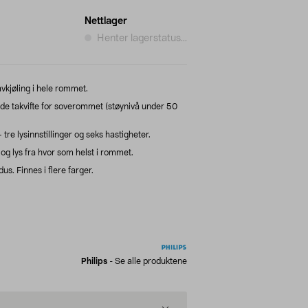
Nettlager
Henter lagerstatus...
avkjøling i hele rommet.
ende takvifte for soverommet (støynivå under 50
 tre lysinnstillinger og seks hastigheter.
 og lys fra hvor som helst i rommet.
. Finnes i flere farger.
Philips
-
Se alle produktene