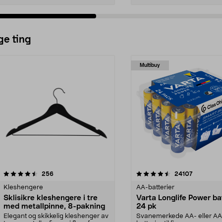
ge ting
Multibuy
4.5av 5 stjerner
anmeldelser
4.5av 5 stjerner
anmeldels
256
24107
Kleshengere
AA-batterier
Sklisikre kleshengere i tre
Varta Longlife Power ba
med metallpinne, 8-pakning
24 pk
Elegant og skikkelig kleshenger av
Svanemerkede AA- eller A