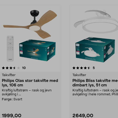
4.5 av 5 stjerner
anmeldelser
3.5 av 5 stjerner
anmeldelser
10
5
Takvifter
Takvifter
Philips Olas stor takvifte med
Philips Bliss takvifte m
lys, 106 cm
dimbart lys, 51 cm
Kraftig luftstrøm – rask og jevn
Kraftig luftstrøm – rask og j
avkjøling i ...
avkjøling i hele rommet. Phil
Bliss – dimbar...
Farge:
Svart
1999,00
2649,00