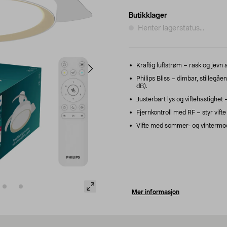
Butikklager
Henter lagerstatus...
Kraftig luftstrøm – rask og jevn 
Philips Bliss – dimbar, stillegå
dB).
Justerbart lys og viftehastighet –
Fjernkontroll med RF – styr vifte
Vifte med sommer- og vintermodus
Mer informasjon