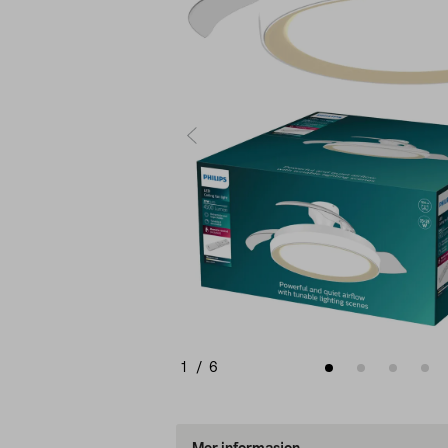
1
/
6