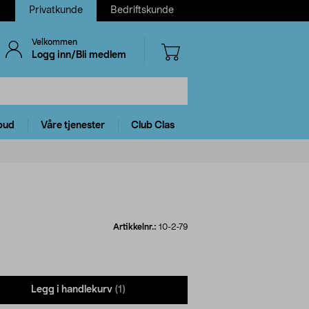
Privatkunde
Bedriftskunde
Velkommen
Logg inn/Bli medlem
bud
Våre tjenester
Club Clas
Artikkelnr.:
10-2-79
Legg i handlekurv
(1)