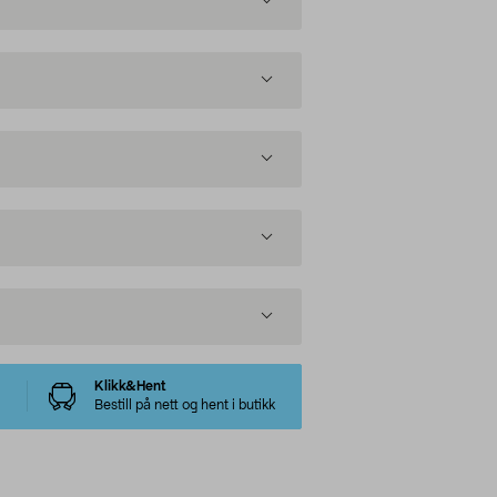
Klikk&Hent
Bestill på nett og hent i butikk