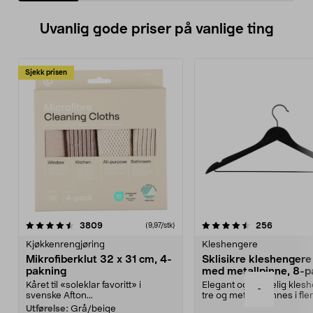
Uvanlig gode priser på vanlige ting
Sjekk prisen
4.5av 5 stjerner
anmeldelser
4.5av 5 stjerner
anmeldels
3809
256
(9,97/stk)
Kjøkkenrengjøring
Kleshengere
Mikrofiberklut 32 x 31 cm, 4-
Sklisikre kleshengere 
pakning
med metallpinne, 8-p
Kåret til «soleklar favoritt» i
Elegant og skikkelig kles
-
svenske Afton...
tre og metall – finnes i fle
Kleshe...
Utførelse:
Grå/beige