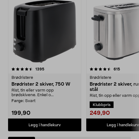
4.5 av 5 stjerner
anmeldelser
4.5 av 5 stjerner
anmeldels
1395
615
Brødristere
Brødristere
Brødrister 2 skiver, 750 W
Brødrister 2 skiver, rus
stål
Rist, tin eller varm opp
brødskivene. Enkel o...
Rist, tin opp eller varm o
7 ristenivåer. Enkel brødris
Farge:
Svart
Klubbpris
rustfritt ...
249,90
199,90
Legg i handlekurv
Legg i handlekurv