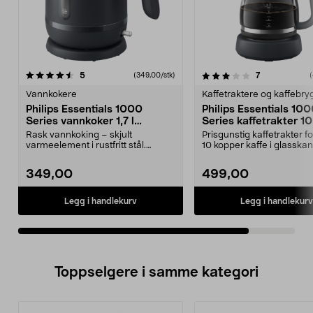
3.0av 5 stjerner
anmeldelser
anmeldelser
5
7
(349,00/stk)
(
Vannkokere
Kaffetraktere og kaffebr
Philips Essentials 1000
Philips Essentials 10
Series vannkoker 1,7 l
Series kaffetrakter 1
HD9314/90
HD7430/90
Rask vannkoking – skjult
Prisgunstig kaffetrakter fo
varmeelement i rustfritt stål.
10 kopper kaffe i glasska
Philips Essentials 1000-...
Philips HD7430...
349,00
499,00
Legg i handlekurv
Legg i handlekurv
Toppselgere i samme kategori