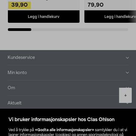
39,90
79,90
Legg i handlekurv
Legg i handlekurv
Bunntekst
Kundeservice
Min konto
Om
Product
+
quantity
Aktuelt
Våre selskaper
Vi bruker informasjonskapsler hos Clas Ohlson
Ved å trykke på
«Godta alle informasjonskapsler»
samtykker du i at vi
Finn din butikk
lagrer informasjonskapsler (cookies) og annen sporingsteknologi på