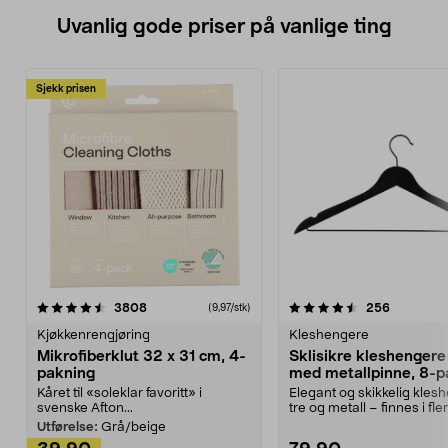
Uvanlig gode priser på vanlige ting
Sjekk prisen
4.5av 5 stjerner
anmeldelser
4.5av 5 stjerner
anmeldels
3808
256
(9,97/stk)
Kjøkkenrengjøring
Kleshengere
Mikrofiberklut 32 x 31 cm, 4-
Sklisikre kleshengere 
pakning
med metallpinne, 8-p
Kåret til «soleklar favoritt» i
Elegant og skikkelig kles
svenske Afton...
tre og metall – finnes i fle
Kleshe...
Utførelse:
Grå/beige