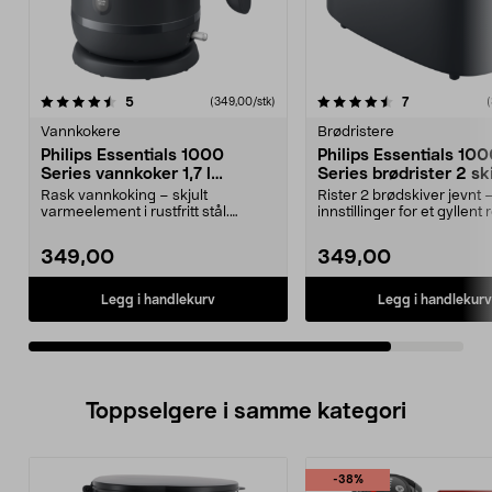
4.5av 5 stjerner
anmeldelser
anmeldelser
5
7
(349,00/stk)
(
Vannkokere
Brødristere
Philips Essentials 1000
Philips Essentials 10
Series vannkoker 1,7 l
Series brødrister 2 ski
HD9314/90
HD2510/90
Rask vannkoking – skjult
Rister 2 brødskiver jevnt 
varmeelement i rustfritt stål.
innstillinger for et gyllent 
Philips Essentials 1000-...
Philips 100...
349,00
349,00
Legg i handlekurv
Legg i handlekurv
Toppselgere i samme kategori
-38%