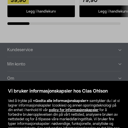
39,90
79,90
Legg i handlekurv
Legg i handlekurv
Bunntekst
Kundeservice
Min konto
Om
Vi bruker informasjonskapsler hos Clas Ohlson
Aktuelt
Ved å trykke på
«Godta alle informasjonskapsler»
samtykker du i at vi
lagrer informasjonskapsler (cookies) og annen sporingsteknologi på
Våre selskaper
din enhet i henhold til vår
policy for informasjonskapsler
for å
forbedre brukeropplevelsen din på vårt nettsted, analysere bruken av
nettstedet og for å tilpasse våre markedsføringstiltak. Vi bruker fire
Finn din butikk
typer informasjonskapsler: nødvendige, funksjonelle, analytiske og