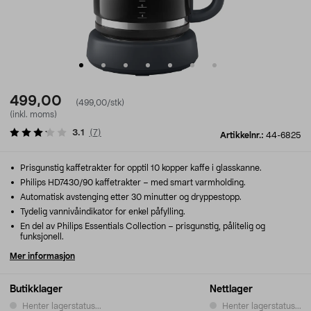
499,00
(499,00/stk)
(inkl. moms)
3.1
(
7
)
Artikkelnr.:
44-6825
Prisgunstig kaffetrakter for opptil 10 kopper kaffe i glasskanne.
Philips HD7430/90 kaffetrakter – med smart varmholding.
Automatisk avstenging etter 30 minutter og dryppestopp.
Tydelig vannivåindikator for enkel påfylling.
En del av Philips Essentials Collection – prisgunstig, pålitelig og
funksjonell.
Mer informasjon
Butikklager
Nettlager
Henter lagerstatus...
Henter lagerstatus...