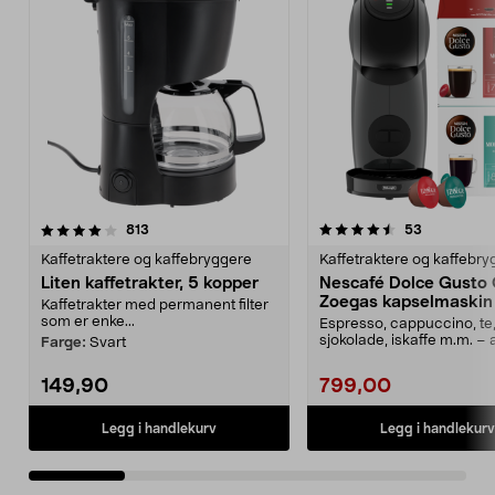
4.5 av 5 stjerner
anmeldelser
4.5 av 5 stjerner
anmeldelse
813
53
Kaffetraktere og kaffebryggere
Kaffetraktere og kaffebr
Liten kaffetrakter, 5 kopper
Nescafé Dolce Gusto 
Zoegas kapselmaskin
Kaffetrakter med permanent filter
som er enke...
Espresso, cappuccino, te
sjokolade, iskaffe m.m. – 
Farge:
Svart
ett enkelt knap...
149,90
799,00
Legg i handlekurv
Legg i handlekurv