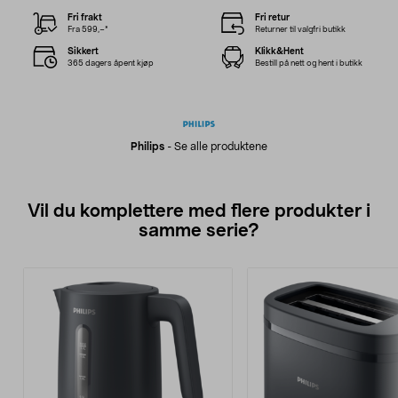
Fri frakt
Fri retur
Fra 599,–*
Returner til valgfri butikk
Sikkert
Klikk&Hent
365 dagers åpent kjøp
Bestill på nett og hent i butikk
Philips
-
Se alle produktene
Vil du komplettere med flere produkter i
samme serie?