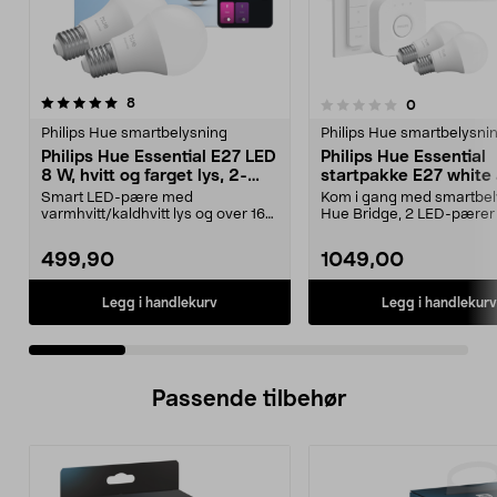
anmeldelser
4.5 av 5 stjerner
8
anmeldelser
0
0.0 av 5 stjerner
Philips Hue smartbelysning
Philips Hue smartbelysni
Philips Hue Essential E27 LED
Philips Hue Essential
8 W, hvitt og farget lys, 2-
startpakke E27 white
pakning
colour ambiance
Smart LED-pære med
Kom i gang med smartbel
varmhvitt/kaldhvitt lys og over 16
Hue Bridge, 2 LED-pærer
millioner farger. Philips ...
dimmer er inklude...
499,90
1049,00
Legg i handlekurv
Legg i handlekurv
Passende tilbehør