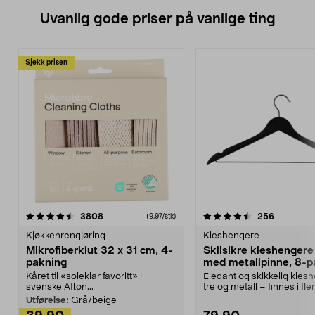
Uvanlig gode priser på vanlige ting
Sjekk prisen
4.5av 5 stjerner
anmeldelser
4.5av 5 stjerner
anmeldels
3808
256
(9,97/stk)
Kjøkkenrengjøring
Kleshengere
Mikrofiberklut 32 x 31 cm, 4-
Sklisikre kleshengere 
pakning
med metallpinne, 8-p
Kåret til «soleklar favoritt» i
Elegant og skikkelig kles
svenske Afton...
tre og metall – finnes i fle
Kleshe...
Utførelse:
Grå/beige