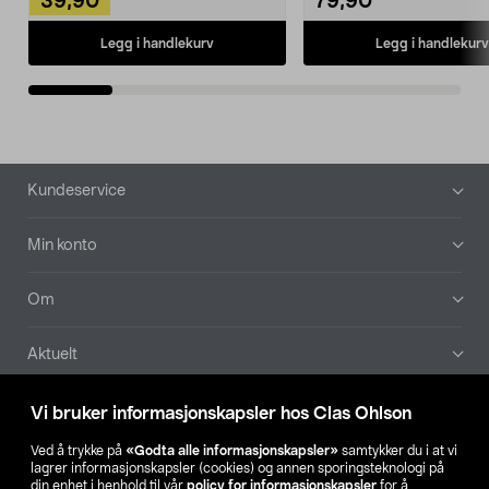
39,90
79,90
Legg i handlekurv
Legg i handlekurv
Bunntekst
Kundeservice
Min konto
Om
Aktuelt
Våre selskaper
Vi bruker informasjonskapsler hos Clas Ohlson
Ved å trykke på
«Godta alle informasjonskapsler»
samtykker du i at vi
Finn din butikk
lagrer informasjonskapsler (cookies) og annen sporingsteknologi på
din enhet i henhold til vår
policy for informasjonskapsler
for å