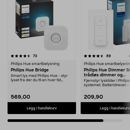
4.5av 5 stjerner
anmeldelser
anmeldelse
73
89
Philips Hue smartbelysning
Philips Hue smartbelysni
Philips Hue Bridge
Philips Hue Dimmer S
trådløs dimmer og
Smart lys med Philips Hue - styr
fjernkontroll
lyset fra der du til en hver tid
Fjernstyr lyskilder i Philip
befinner deg. ...
systemet. Batteridrevet –
kabelstrekking...
569,00
209,90
Legg i handlekurv
Legg i handlekurv