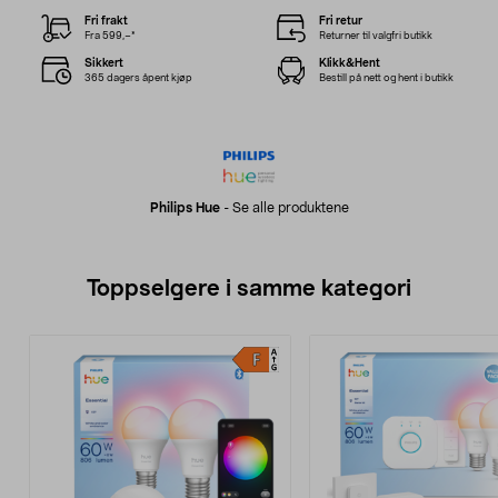
Fri frakt
Fri retur
Fra 599,–*
Returner til valgfri butikk
Sikkert
Klikk&Hent
365 dagers åpent kjøp
Bestill på nett og hent i butikk
Philips Hue
-
Se alle produktene
Toppselgere i samme kategori