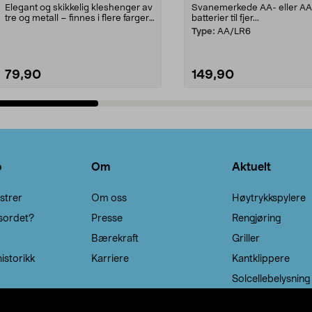
Elegant og skikkelig kleshenger av
Svanemerkede AA- eller A
tre og metall – finnes i flere farger.
batterier til fjer...
Kleshe...
Type:
AA/LR6
79,90
149,90
Legg i handlekurv
Legg i handlekurv
o
Om
Aktuelt
strer
Om oss
Høytrykkspylere
sordet?
Presse
Rengjøring
Bærekraft
Griller
istorikk
Karriere
Kantklippere
Solcellebelysning