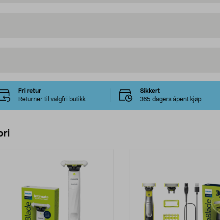
Fri retur
Sikkert
Returner til valgfri butikk
365 dagers åpent kjøp
ri