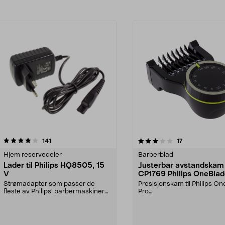
3.0av 5 stjerner
anmeldelser
anmeldelser
141
17
Hjem reservedeler
Barberblad
Lader til Philips HQ8505, 15
Justerbar avstandskam
V
CP1769 Philips OneBlad
0,4-10 mm
Strømadapter som passer de
Presisjonskam til Philips O
fleste av Philips' barbermaskiner
Pro
og hårklippere samt...
barberhøvel/skjeggtrimme
denne kamme...