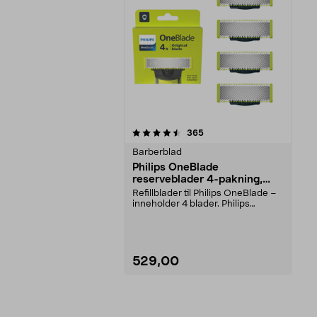
5av 5 stjerner
anmeldelser
365
Barberblad
Philips OneBlade
reserveblader 4-pakning,
QP240/50
Refillblader til Philips OneBlade –
inneholder 4 blader. Philips
OneBlade QP240/...
529,00
Legg i handlekurv