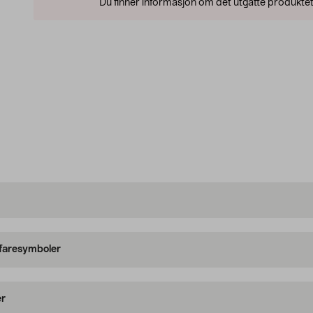
Du finner informasjon om det utgåtte produktet
 faresymboler
er