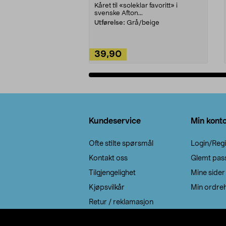
Kåret til «soleklar favoritt» i
svenske Afton...
Utførelse:
Grå/beige
39,90
Legg i handlekurv
Bunntekst
Kundeservice
Min kont
Ofte stilte spørsmål
Login/Regi
Kontakt oss
Glemt pas
Tilgjengelighet
Mine sider
Kjøpsvilkår
Min ordreh
Retur / reklamasjon
EE-avfall