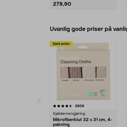
279,90
Legg i handlekurv
Uvanlig gode priser på vanli
Sjekk prisen
5av 5 stjerner
4.5av 5 stjerner
anmeldelser
3809
Kjøkkenrengjøring
Mikrofiberklut 32 x 31 cm, 4-
pakning