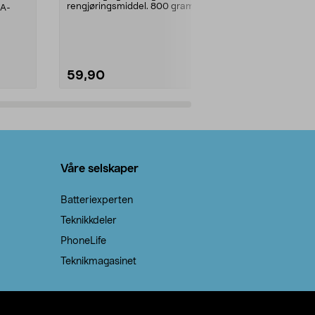
rengjøringsmiddel. 800 gram
AA-
100 % stearin
natron – til rengjøring både...
råvarer. Produ
brenner med e
59,90
69,90
Legg i handlekurv
Legg 
Våre selskaper
Batteriexperten
Teknikkdeler
PhoneLife
Teknikmagasinet