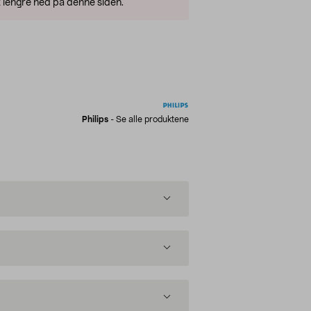
 lengre ned på denne siden.
Philips
-
Se alle produktene