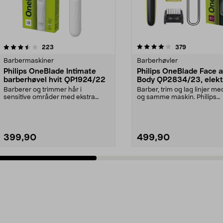
4.0 av 5 stjerner
anmeldelser
4.0 av 5 stjerner
anmeldelser
223
379
Barbermaskiner
Barberhøvler
Philips OneBlade Intimate
Philips OneBlade Face 
barberhøvel hvit QP1924/22
Body QP2834/23, elekt
barberhøvel
Barberer og trimmer hår i
Barber, trim og lag linjer me
sensitive områder med ekstra
og samme maskin. Philips
hudbeskyttelse. One Blade...
OneBlade QP2834/23 – ...
399,90
499,90