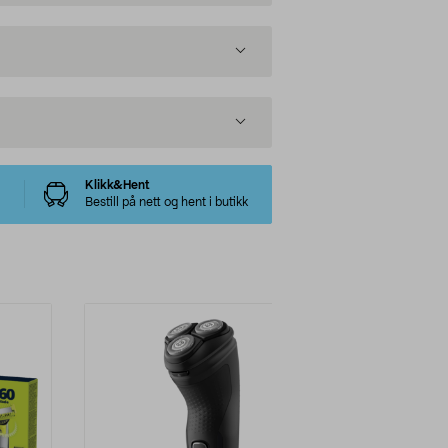
Klikk&Hent
Bestill på nett og hent i butikk
-38%