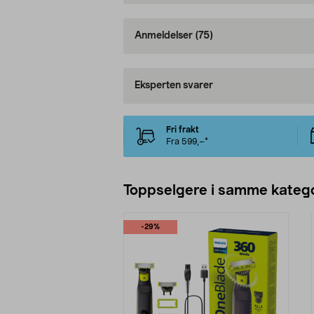
Anmeldelser
(75)
Eksperten svarer
Fri frakt
Fra 599,–*
Toppselgere i samme katego
-29%