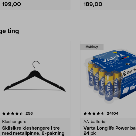
199,00
189,00
Se varianter
Legg i handlekurv
ge ting
Multibuy
4.5av 5 stjerner
anmeldelser
4.5av 5 stjerner
anmeldels
256
24104
Kleshengere
AA-batterier
Sklisikre kleshengere i tre
Varta Longlife Power ba
med metallpinne, 8-pakning
24 pk