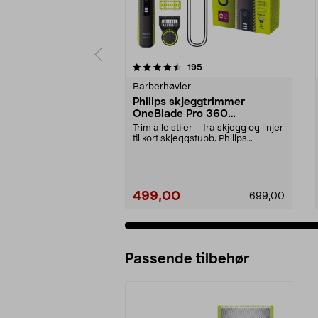
5 av 5 stjerner
3.5 av 5 stjerner
anmeldelser
195
Barberhøvler
Philips skjeggtrimmer
OneBlade Pro 360
QP6507/23
Trim alle stiler – fra skjegg og linjer
til kort skjeggstubb. Philips
OneBlade P...
499,00
699,00
Passende tilbehør