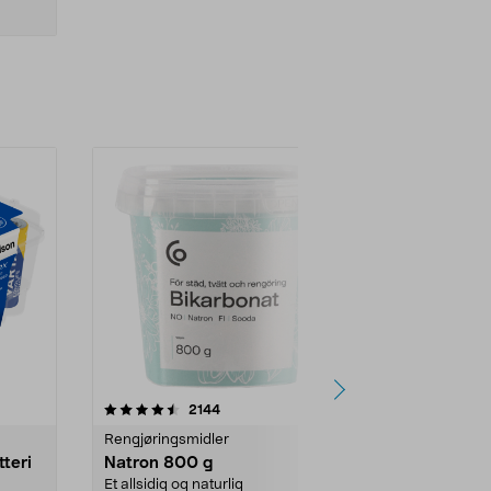
er
4.0av 5 stjerner
anmeldelser
4.5
2144
4
Rengjøringsmidler
Levende lys
tteri
Natron 800 g
Telys steari
prosent ste
Et allsidig og naturlig