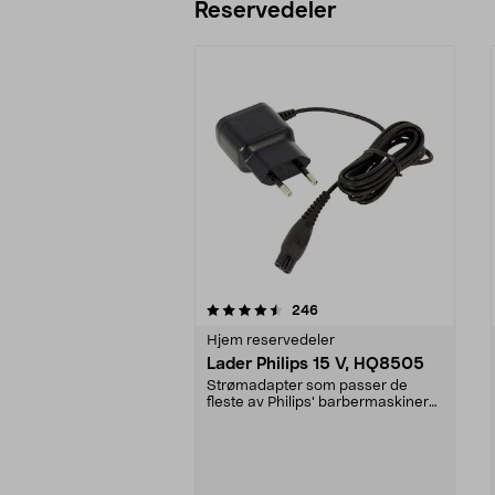
Reservedeler
5av 5 stjerner
4.0av 5 stjerner
anmeldelser
246
Hjem reservedeler
Lader Philips 15 V, HQ8505
Strømadapter som passer de
fleste av Philips' barbermaskiner
og hårklippere samt...