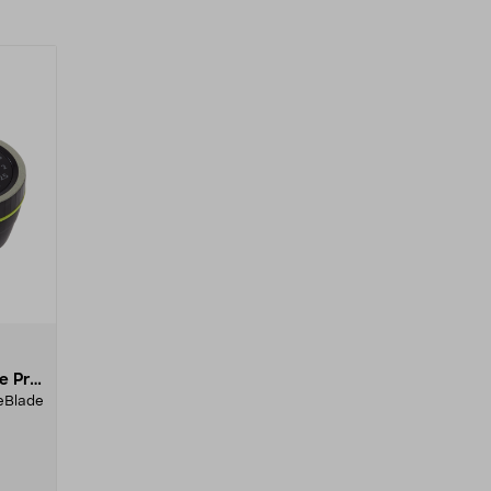
e Pro,
neBlade
r.Med