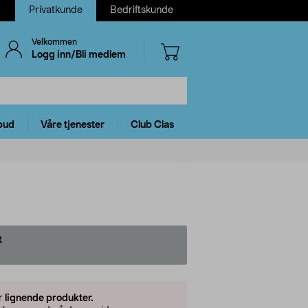
Privatkunde
Bedriftskunde
Velkommen
Logg inn/Bli medlem
bud
Våre tjenester
Club Clas
t
er
lignende produkter.