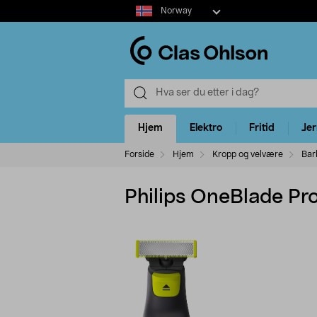
Select
Norway
market
Hjem
Elektro
Fritid
Je
Forside
Hjem
Kropp og velvære
Bar
Philips OneBlade P