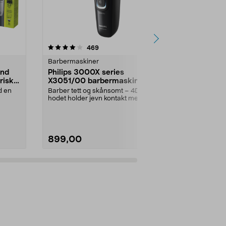
4.0 av 5 stjerner
anmeldelser
4.5
469
5
Barbermaskiner
Barbermaski
and
Philips 3000X series
Braun Serie
risk
X3051/00 barbermaskin,
skjeggtri
vanntett
d en
Barber tett og skånsomt – 4D-
Avansert styli
hodet holder jevn kontakt med
kontroll for p
huden. Philips 3000X ...
Braun ...
899,00
499,00