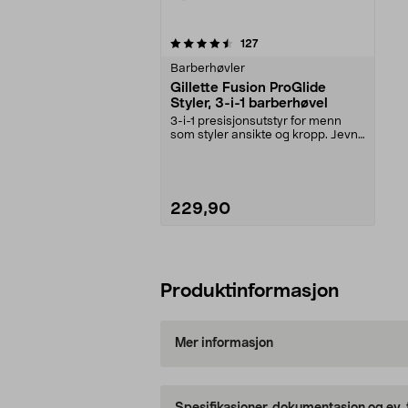
5av 5 stjerner
anmeldelser
127
Barberhøvler
Gillette Fusion ProGlide
Styler, 3-i-1 barberhøvel
3-i-1 presisjonsutstyr for menn
som styler ansikte og kropp. Jevn,
hudnær og gru...
229,90
Legg i handlekurv
Produktinformasjon
Mer informasjon