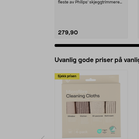
fleste av Philips’ skjeggtrimmere
og multitrimmer...
279,90
Legg i handlekurv
Uvanlig gode priser på vanli
Sjekk prisen