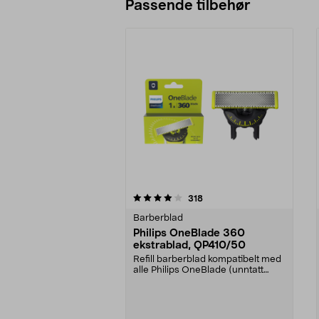
Passende tilbehør
0av 5 stjerner
4.5av 5 stjerner
anmeldelser
318
Barberblad
Philips OneBlade 360
ekstrablad, QP410/50
Refill barberblad kompatibelt med
alle Philips OneBlade (unntatt
Intimate). Phil...