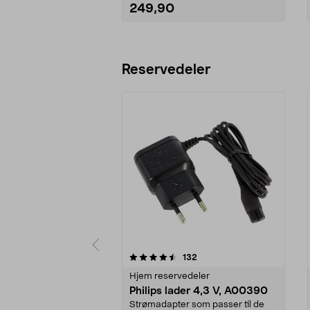
249,90
Legg i handlekurv
Reservedeler
5av 5 stjerner
4.5av 5 stjerner
anmeldelser
132
Hjem reservedeler
Philips lader 4,3 V, A00390
Strømadapter som passer til de