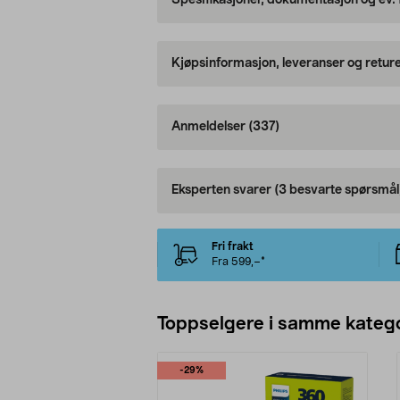
Spesifikasjoner, dokumentasjon og ev.
Kjøpsinformasjon, leveranser og retur
Anmeldelser
(337)
Eksperten svarer
(3 besvarte spørsmål
Fri frakt
Fra 599,–*
Toppselgere i samme katego
-29%