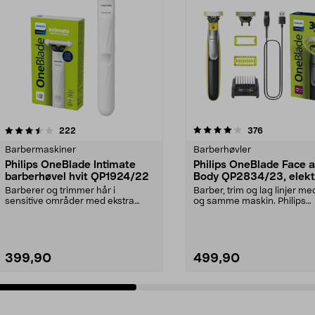
4.0 av 5 stjerner
anmeldelser
4.0 av 5 stjerner
anmeldelser
222
376
Barbermaskiner
Barberhøvler
Philips OneBlade Intimate
Philips OneBlade Face 
barberhøvel hvit QP1924/22
Body QP2834/23, elekt
barberhøvel
Barberer og trimmer hår i
Barber, trim og lag linjer me
sensitive områder med ekstra
og samme maskin. Philips
hudbeskyttelse. One Blade...
OneBlade QP2834/23 – ...
399,90
499,90