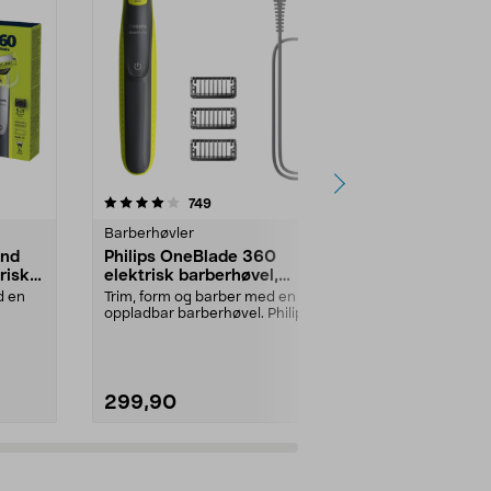
4.5 av 5 stjerner
anmeldelser
4.5
749
1
Barberhøvler
Barberhøvler
and
Philips OneBlade 360
Gillette Fu
risk
elektrisk barberhøvel,
Styler, 3-i-
QP2724/23
d en
Trim, form og barber med en
3-i-1 presisj
oppladbar barberhøvel. Philips
som styler an
OneBlade 360 QP2724/2...
hudnær og gru
299,90
229,90