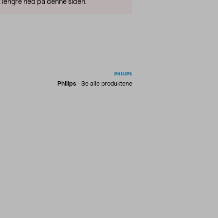
 lengre ned på denne siden.
Philips
-
Se alle produktene