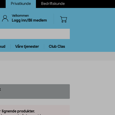
Privatkunde
Bedriftskunde
Velkommen
Logg inn/Bli medlem
bud
Våre tjenester
Club Clas
t
er
lignende produkter.