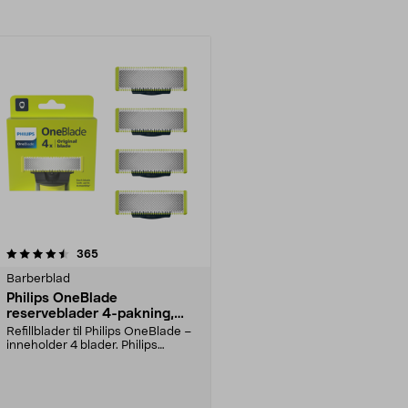
anmeldelser
365
Barberblad
Philips OneBlade
reserveblader 4-pakning,
QP240/50
Refillblader til Philips OneBlade –
inneholder 4 blader. Philips
OneBlade QP240/...