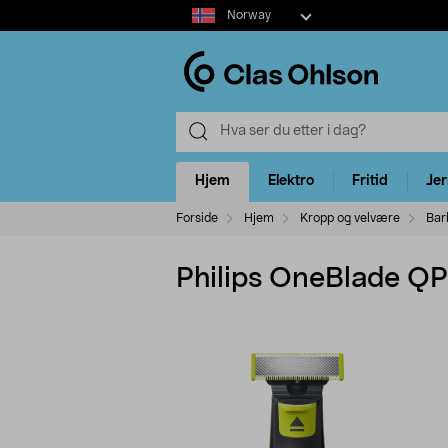
Select
Norway
market
Hjem
Elektro
Fritid
Je
Forside
Hjem
Kropp og velvære
Bar
Philips OneBlade QP