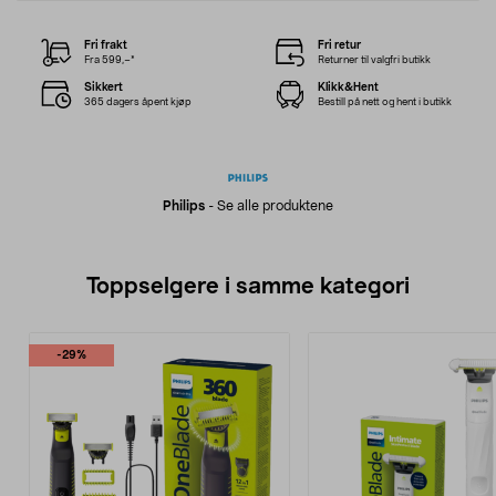
Fri frakt
Fri retur
Fra 599,–*
Returner til valgfri butikk
Sikkert
Klikk&Hent
365 dagers åpent kjøp
Bestill på nett og hent i butikk
Philips
-
Se alle produktene
Toppselgere i samme kategori
-29%