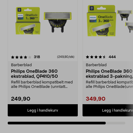
4.5av 5 stjerner
anmeldelser
anmeldels
318
444
(249,90/stk)
Barberblad
Barberblad
Philips OneBlade 360
Philips OneBlade 360
ekstrablad, QP410/50
ekstrablad 3-pakning
QP430/50
Refill barberblad kompatibelt med
Refill barberblad kompati
alle Philips OneBlade (unntatt
alle Philips OneBlade(unn
Intimate). Phil...
Intimate). Phili...
249,90
349,90
Legg i handlekurv
Legg i handlekurv