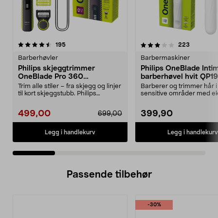
3.5 av 5 stjerner
anmeldelser
4.0 av 5 stjerner
anmeldels
195
223
Barberhøvler
Barbermaskiner
Philips skjeggtrimmer
Philips OneBlade Inti
OneBlade Pro 360
barberhøvel hvit QP1
QP6507/23
Trim alle stiler – fra skjegg og linjer
Barberer og trimmer hår i
til kort skjeggstubb. Philips
sensitive områder med ek
OneBlade P...
hudbeskyttelse. One Blade
499,00
399,90
699,00
Legg i handlekurv
Legg i handlekurv
Passende tilbehør
-30%