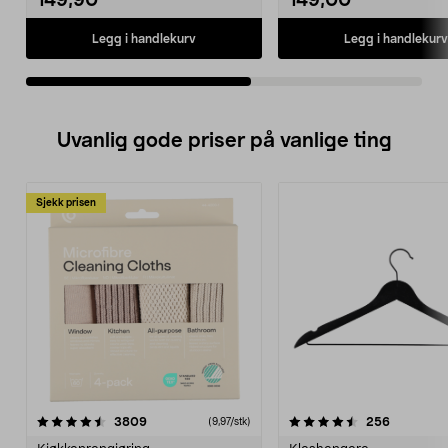
149,90
149,00
Legg i handlekurv
Legg i handlekurv
Uvanlig gode priser på vanlige ting
Sjekk prisen
4.5av 5 stjerner
anmeldelser
4.5av 5 stjerner
anmeldels
3809
256
(9,97/stk)