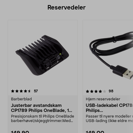
Reservedeler
4.0av 5 stjerner
anmeldelser
3.5av 5 stjerner
anmeldelse
57
98
Barberblad
Hjem reservedeler
Justerbar avstandskam
USB-ladekabel CP178
CP1789 Philips OneBlade, 1–
Philips
5 mm
OneBlade/barbermas
Presisjonskam til Philips OneBlade
Passer til nyere modeller
barberhøvel/skjeggtrimmer.Med
USB-lading (ikke eldre mo
denne kammen ka...
med 230 V strømada...