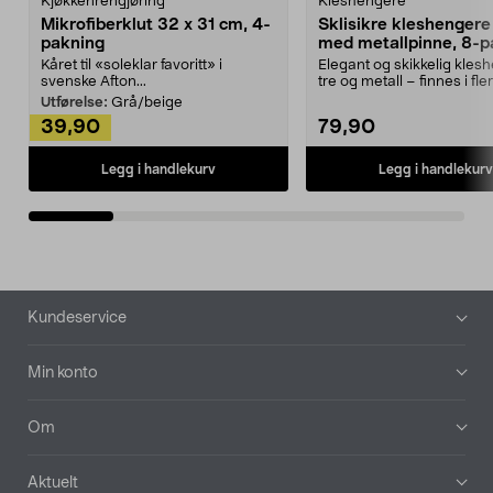
Kjøkkenrengjøring
Kleshengere
Mikrofiberklut 32 x 31 cm, 4-
Sklisikre kleshengere 
pakning
med metallpinne, 8-p
Kåret til «soleklar favoritt» i
Elegant og skikkelig kles
svenske Afton...
tre og metall – finnes i fle
Kleshe...
Utførelse:
Grå/beige
39,90
79,90
Legg i handlekurv
Legg i handlekurv
Bunntekst
Kundeservice
Min konto
Om
Aktuelt