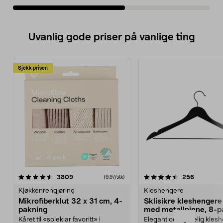
Uvanlig gode priser på vanlige ting
Sjekk prisen
4.5av 5 stjerner
anmeldelser
4.5av 5 stjerner
anmeldels
3809
256
(9,97/stk)
Kjøkkenrengjøring
Kleshengere
Mikrofiberklut 32 x 31 cm, 4-
Sklisikre kleshengere 
pakning
med metallpinne, 8-p
Kåret til «soleklar favoritt» i
Elegant og skikkelig kles
-