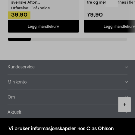
svenske Afton...
tre og metall – finnes i fle
Kleshe...
Utførelse:
Grå/beige
39,90
79,90
Legg i handlekurv
Legg i handlekurv
Bunntekst
Kundeservice
Min konto
Om
Product
+
quantity
Aktuelt
Våre selskaper
Vi bruker informasjonskapsler hos Clas Ohlson