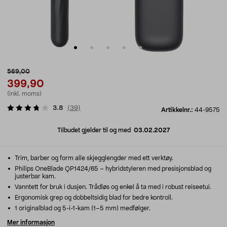
569,00
399,90
(inkl. moms)
3.8
(
39
)
Artikkelnr.:
44-9575
Tilbudet gjelder til og med
03.02.2027
Trim, barber og form alle skjegglengder med ett verktøy.
Philips OneBlade QP1424/65 – hybridstyleren med presisjonsblad og
justerbar kam.
Vanntett for bruk i dusjen. Trådløs og enkel å ta med i robust reiseetui.
Ergonomisk grep og dobbeltsidig blad for bedre kontroll.
1 originalblad og 5-i-1-kam (1–5 mm) medfølger.
Mer informasjon