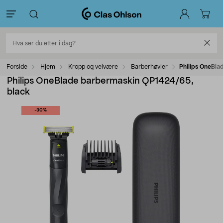
Forside
Hjem
Kropp og velvære
Barberhøvler
Philips OneBl
Philips OneBlade barbermaskin QP1424/65,
black
-30%