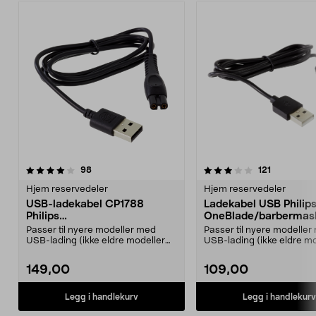
3.5av 5 stjerner
anmeldelser
4.5av 5 stjerner
anmeldelse
98
121
Hjem reservedeler
Hjem reservedeler
USB-ladekabel CP1788
Ladekabel USB Philip
Philips
OneBlade/barbermas
OneBlade/barbermaskiner
Passer til nyere modeller med
Passer til nyere modeller
USB-lading (ikke eldre modeller
USB-lading (ikke eldre mo
med 230 V strømada...
med 230 V strømada...
149,00
109,00
Legg i handlekurv
Legg i handlekurv