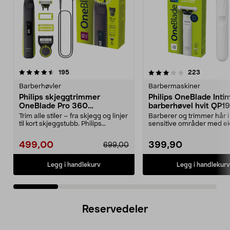
3.5 av 5 stjerner
anmeldelser
4.0 av 5 stjerner
anmeldels
195
223
Barberhøvler
Barbermaskiner
Philips skjeggtrimmer
Philips OneBlade Inti
OneBlade Pro 360
barberhøvel hvit QP1
QP6507/23
Trim alle stiler – fra skjegg og linjer
Barberer og trimmer hår i
til kort skjeggstubb. Philips
sensitive områder med ek
OneBlade P...
hudbeskyttelse. One Blade
499,00
399,90
699,00
Legg i handlekurv
Legg i handlekurv
Reservedeler