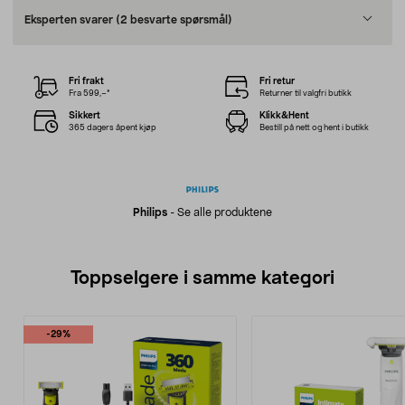
Eksperten svarer
(2 besvarte spørsmål)
Fri frakt
Fri retur
Fra 599,–*
Returner til valgfri butikk
Sikkert
Klikk&Hent
365 dagers åpent kjøp
Bestill på nett og hent i butikk
Philips
-
Se alle produktene
Toppselgere i samme kategori
-29%