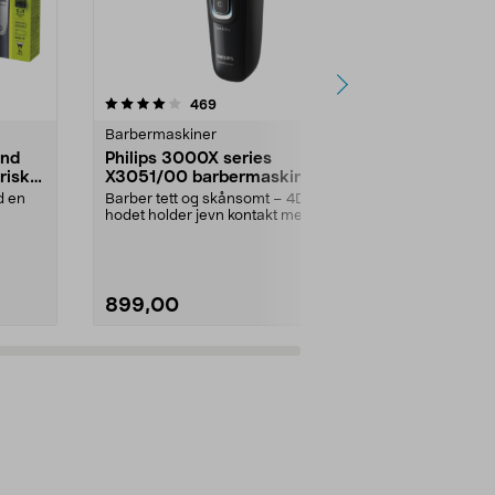
4.0 av 5 stjerner
anmeldelser
4.5
469
5
Barbermaskiner
Barbermaski
and
Philips 3000X series
Braun Serie
risk
X3051/00 barbermaskin,
skjeggtri
vanntett
d en
Barber tett og skånsomt – 4D-
Avansert styli
hodet holder jevn kontakt med
kontroll for p
huden. Philips 3000X ...
Braun ...
899,00
499,00