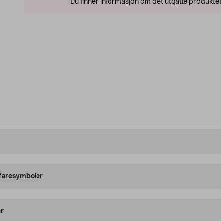
Du finner informasjon om det utgåtte produktet
 faresymboler
er