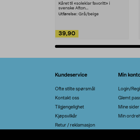
Kåret til «soleklar favoritt» i
svenske Afton...
Utførelse:
Grå/beige
39,90
Legg i handlekurv
Bunntekst
Kundeservice
Min kont
Ofte stilte spørsmål
Login/Regi
Kontakt oss
Glemt pas
Tilgjengelighet
Mine sider
Kjøpsvilkår
Min ordreh
Retur / reklamasjon
EE-avfall