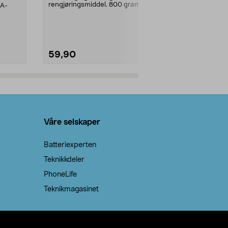
rengjøringsmiddel. 800 gram
AA-
100 % stearin
natron – til rengjøring både...
råvarer. Produ
brenner med e
59,90
69,90
Legg i handlekurv
Legg 
Våre selskaper
Batteriexperten
Teknikkdeler
PhoneLife
Teknikmagasinet