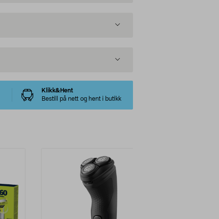
Klikk&Hent
Bestill på nett og hent i butikk
-38%