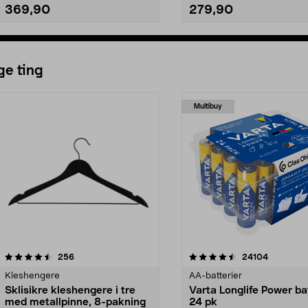
369,90
279,90
Legg i handlekurv
Legg i handlekurv
ge ting
Multibuy
4.5av 5 stjerner
anmeldelser
4.5av 5 stjerner
anmeldels
256
24104
Kleshengere
AA-batterier
Sklisikre kleshengere i tre
Varta Longlife Power ba
med metallpinne, 8-pakning
24 pk