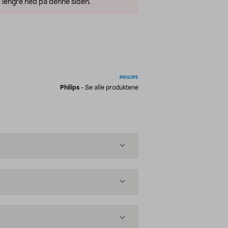
 lengre ned på denne siden.
Philips
-
Se alle produktene