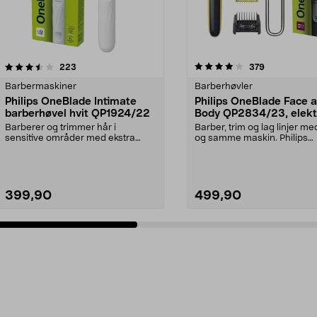
4.0 av 5 stjerner
anmeldelser
4.0 av 5 stjerner
anmeldelser
223
379
Barbermaskiner
Barberhøvler
Philips OneBlade Intimate
Philips OneBlade Face 
barberhøvel hvit QP1924/22
Body QP2834/23, elekt
barberhøvel
Barberer og trimmer hår i
Barber, trim og lag linjer me
sensitive områder med ekstra
og samme maskin. Philips
hudbeskyttelse. One Blade...
OneBlade QP2834/23 – ...
399,90
499,90