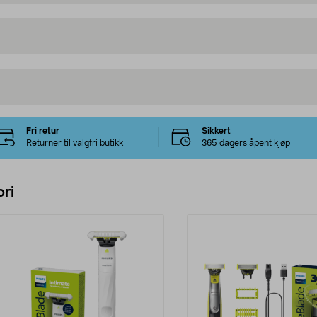
Fri retur
Sikkert
Returner til valgfri butikk
365 dagers åpent kjøp
ri