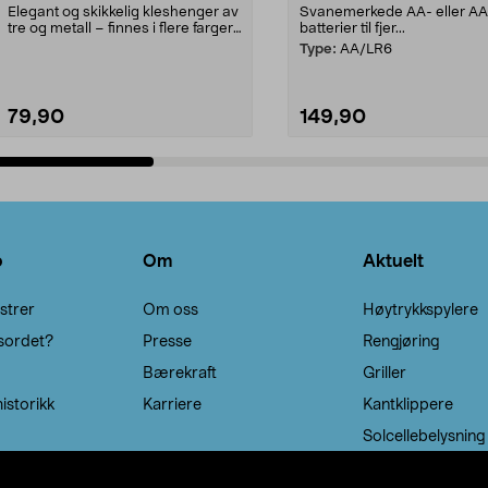
Elegant og skikkelig kleshenger av
Svanemerkede AA- eller A
tre og metall – finnes i flere farger.
batterier til fjer...
Kleshe...
Type:
AA/LR6
79,90
149,90
Legg i handlekurv
Legg i handlekurv
o
Om
Aktuelt
strer
Om oss
Høytrykkspylere
sordet?
Presse
Rengjøring
Bærekraft
Griller
istorikk
Karriere
Kantklippere
Solcellebelysning