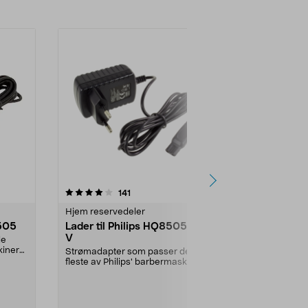
anmeldelser
141
0.0 av 5 stjerner
Hjem reservedeler
Hjem reserve
8505
Lader til Philips HQ8505, 15
Skjærehod
V
SH71/SH91/S
de
barbermask
kiner
Strømadapter som passer de
Rimelig alterna
fleste av Philips' barbermaskiner
skjærehoder f
og hårklippere samt...
Philips barber