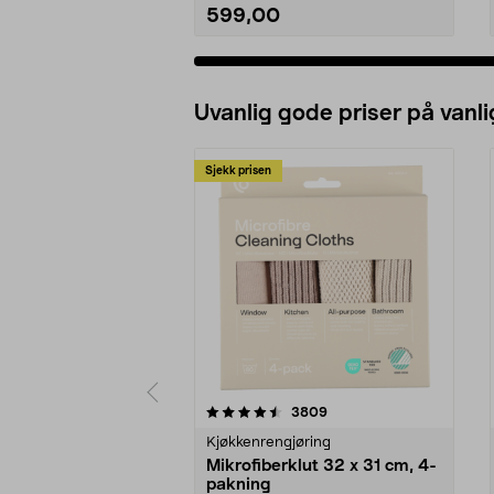
599,00
Legg i handlekurv
Uvanlig gode priser på vanli
Sjekk prisen
5av 5 stjerner
4.5av 5 stjerner
anmeldelser
3809
Kjøkkenrengjøring
Mikrofiberklut 32 x 31 cm, 4-
pakning