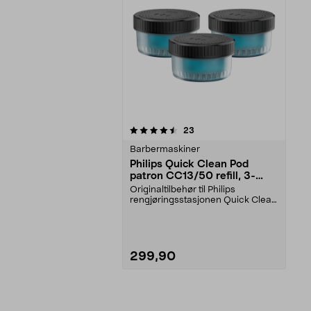
5av 5 stjerner
anmeldelser
23
Barbermaskiner
Philips Quick Clean Pod
patron CC13/50 refill, 3-
pakning
Originaltilbehør til Philips
rengjøringsstasjonen Quick Clean
Pod. Quick Clean P...
299,90
Legg i handlekurv