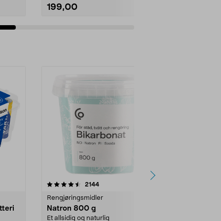
199,00
349,90
Legg i handlekurv
Legg 
er
4.0av 5 stjerner
anmeldelser
4.5
2144
4
Rengjøringsmidler
Levende lys
tteri
Natron 800 g
Telys steari
prosent ste
Et allsidig og naturlig