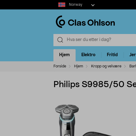
Select
Norway
market
Hjem
Elektro
Fritid
Je
Forside
Hjem
Kropp og velvære
Bar
Philips S9985/50 S