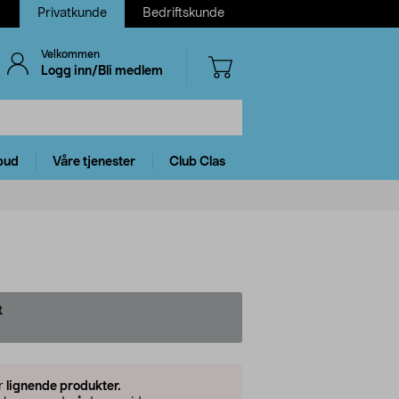
Privatkunde
Bedriftskunde
Velkommen
Logg inn/Bli medlem
bud
Våre tjenester
Club Clas
t
er
lignende produkter.