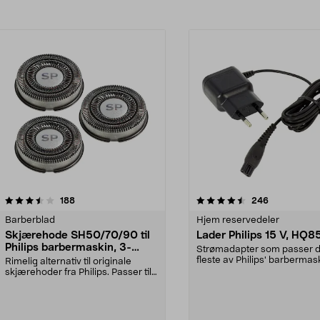
4.5av 5 stjerner
anmeldelser
4.0av 5 stjerner
anmeldelser
188
246
Barberblad
Hjem reservedeler
Skjærehode SH50/70/90 til
Lader Philips 15 V, HQ
Philips barbermaskin, 3-
Strømadapter som passer 
pakning
fleste av Philips' barbermas
Rimelig alternativ til originale
og hårklippere samt...
skjærehoder fra Philips. Passer til
Philips bar...