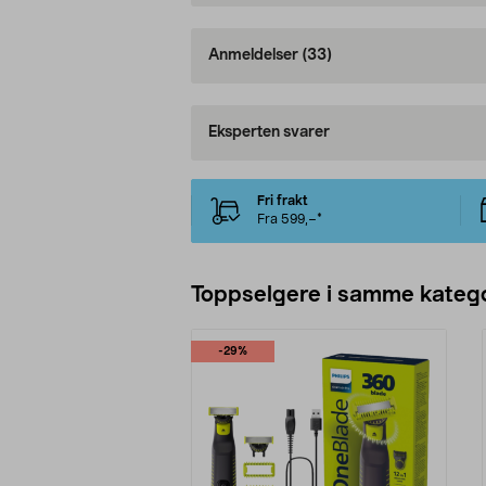
Anmeldelser
(33)
Eksperten svarer
Fri frakt
Fra 599,–*
Toppselgere i samme katego
-29%