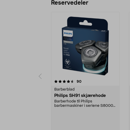
Reservedeler
5av 5 stjerner
3.5av 5 stjerner
anmeldelser
90
Barberblad
Philips SH91 skjærehode
Barberhode til Philips
barbermaskiner i seriene S8000
og S9000. 3-pakning. Art.n...