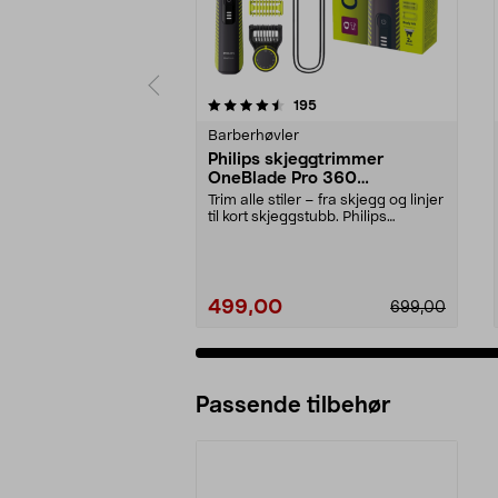
5 av 5 stjerner
3.5 av 5 stjerner
anmeldelser
195
Barberhøvler
Philips skjeggtrimmer
OneBlade Pro 360
QP6507/23
Trim alle stiler – fra skjegg og linjer
til kort skjeggstubb. Philips
OneBlade P...
499,00
699,00
Passende tilbehør