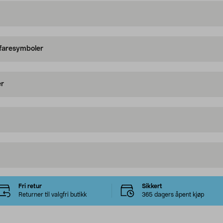
 faresymboler
er
Fri retur
Sikkert
Returner til valgfri butikk
365 dagers åpent kjøp