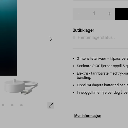
Product
quantity
Butikklager
Henter lagerstatus...
3 intensitetsnivåer – tilpass bør
Sonicare 3100 fjerner opptil 5 
Elektrisk tannbørste med trykkse
børsting.
Opptil 14 dagers batteritid per l
Innebygd timer hjelper deg å børs
Mer informasjon