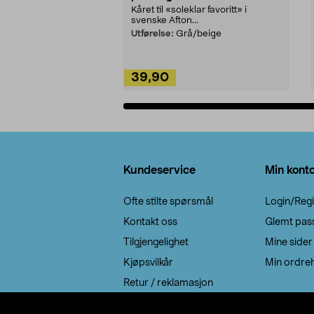
Kåret til «soleklar favoritt» i
svenske Afton...
Utførelse:
Grå/beige
39,90
Legg i handlekurv
Bunntekst
Kundeservice
Min kont
Ofte stilte spørsmål
Login/Regi
Kontakt oss
Glemt pas
Tilgjengelighet
Mine sider
Kjøpsvilkår
Min ordreh
Retur / reklamasjon
EE-avfall