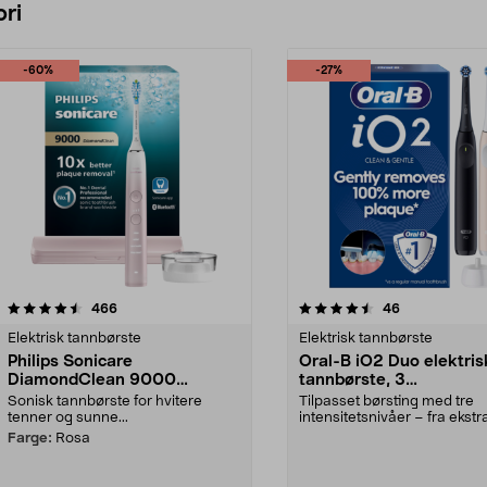
ri
-60%
-27%
4.5 av 5 stjerner
anmeldelser
4.5 av 5 stjerner
anmeldelser
466
46
Elektrisk tannbørste
Elektrisk tannbørste
Philips Sonicare
Oral-B iO2 Duo elektris
DiamondClean 9000
tannbørste, 3
elektrisk tannbørste, Special
børstemoduser, 2-pakn
Sonisk tannbørste for hvitere
Tilpasset børsting med tre
Edition
tenner og sunne...
intensitetsnivåer – fra ekstr
skånsom til daglig ren...
Farge:
Rosa