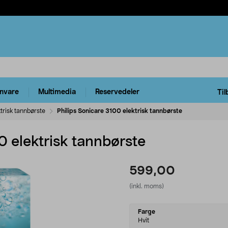
rnvare
Multimedia
Reservedeler
Til
ktrisk tannbørste
Philips Sonicare 3100 elektrisk tannbørste
0 elektrisk tannbørste
599,00
(inkl. moms)
Select
Farge
variant
Hvit