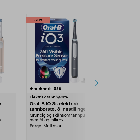
-20%
4.5 av 5 stjerner
anmeldelser
4.5
529
4
Elektrisk tannbørste
Elektrisk tan
k
Oral-B iO 3s elektrisk
Oral-B iO 3
tannbørste, 3 innstillinger
tannbørste
ing
Grundig og skånsom tannpuss
Prisgunstig d
a
med AI og mikrovi...
og nøyaktig 
mikrovibreren
Farge:
Matt svart