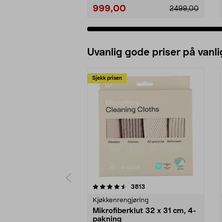
999,00
2499,00
Uvanlig gode priser på vanli
Sjekk prisen
5av 5 stjerner
4.5av 5 stjerner
anmeldelser
3813
Kjøkkenrengjøring
Mikrofiberklut 32 x 31 cm, 4-
pakning