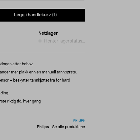
Legg i handlekurv
(1)
Nettlager
Henter lagerstatus...
stingen etter behov.
ganger mer plakk enn en manuell tannbørste.
nsor – beskytter tannkjøttet fra for hard
ading.
te riktig tid, hver gang.
Philips
-
Se alle produktene