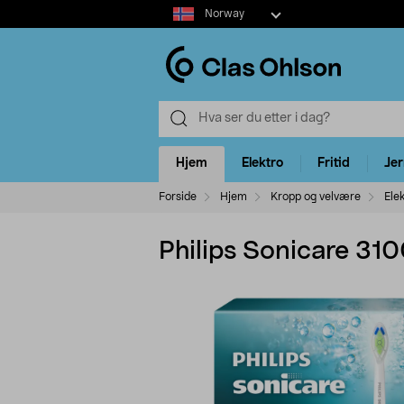
Select
Norway
market
Hjem
Elektro
Fritid
Je
Forside
Hjem
Kropp og velvære
Ele
Philips Sonicare 310