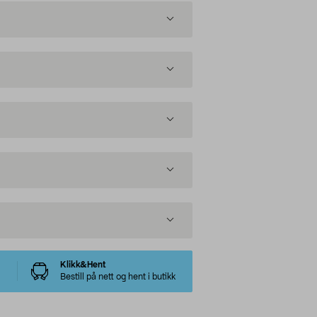
Klikk&Hent
Bestill på nett og hent i butikk