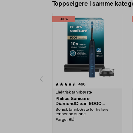
Toppselgere i samme katego
-60%
5 av 5 stjerner
4.5 av 5 stjerner
anmeldelser
466
Elektrisk tannbørste
Philips Sonicare
DiamondClean 9000
elektrisk tannbørste, Special
Sonisk tannbørste for hvitere
Edition
tenner og sunne...
Farge:
Blå