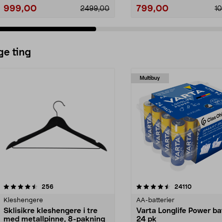
999,00
799,00
2499,00
1
ge ting
Multibuy
4.5av 5 stjerner
anmeldelser
4.5av 5 stjerner
anmeldels
256
24110
Kleshengere
AA-batterier
Sklisikre kleshengere i tre
Varta Longlife Power ba
med metallpinne, 8-pakning
24 pk