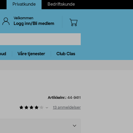
Privatkunde
Bedriftskunde
Velkommen
Logg inn/Bli medlem
bud
Våre tjenester
Club Clas
Artikkelnr.:
44-9411
13
anmeldelser