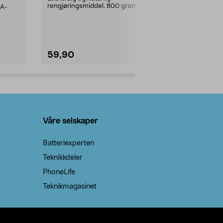
rengjøringsmiddel. 800 gram
AA-
100 % stearin
natron – til rengjøring både...
råvarer. Produ
brenner med e
59,90
69,90
Legg i handlekurv
Legg 
Våre selskaper
Batteriexperten
Teknikkdeler
PhoneLife
Teknikmagasinet