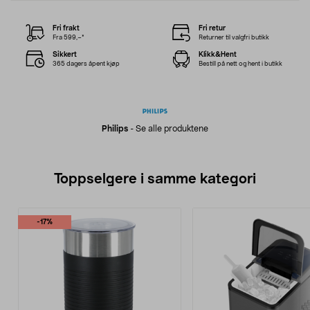
Fri frakt
Fri retur
Fra 599,–*
Returner til valgfri butikk
Sikkert
Klikk&Hent
365 dagers åpent kjøp
Bestill på nett og hent i butikk
Philips
-
Se alle produktene
Toppselgere i samme kategori
-17%