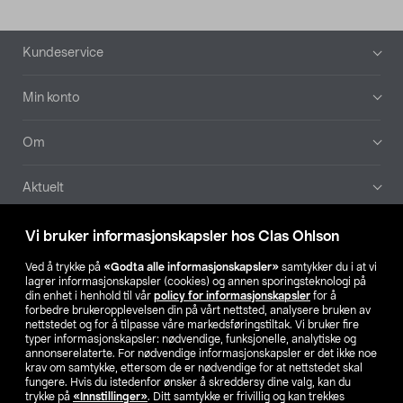
Bunntekst
Kundeservice
Min konto
Om
Aktuelt
Våre selskaper
Vi bruker informasjonskapsler hos Clas Ohlson
Ved å trykke på
«Godta alle informasjonskapsler»
samtykker du i at vi
Finn din butikk
lagrer informasjonskapsler (cookies) og annen sporingsteknologi på
din enhet i henhold til vår
policy for informasjonskapsler
for å
forbedre brukeropplevelsen din på vårt nettsted, analysere bruken av
SE
NO
FI
nettstedet og for å tilpasse våre markedsføringstiltak. Vi bruker fire
typer informasjonskapsler: nødvendige, funksjonelle, analytiske og
annonserelaterte. For nødvendige informasjonskapsler er det ikke noe
krav om samtykke, ettersom de er nødvendige for at nettstedet skal
fungere. Hvis du istedenfor ønsker å skreddersy dine valg, kan du
trykke på
«Innstillinger»
. Ditt samtykke er frivillig og kan trekkes