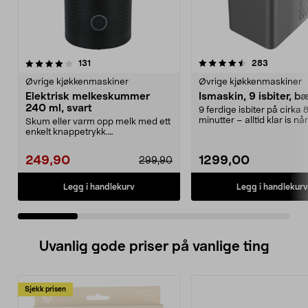
4.5 av 5 stjerner
anmeldelser
4.0 av 5 stjerner
anmeldels
131
283
Øvrige kjøkkenmaskiner
Øvrige kjøkkenmaskiner
Elektrisk melkeskummer
Ismaskin, 9 isbiter, b
240 ml, svart
9 ferdige isbiter på cirka 
minutter – alltid klar is nå
Skum eller varm opp melk med ett
trenger det. Liten...
enkelt knappetrykk.
Melkeskummer – dobbeltvegge...
249,90
1299,00
299,90
Legg i handlekurv
Legg i handlekurv
Uvanlig gode priser på vanlige ting
Sjekk prisen