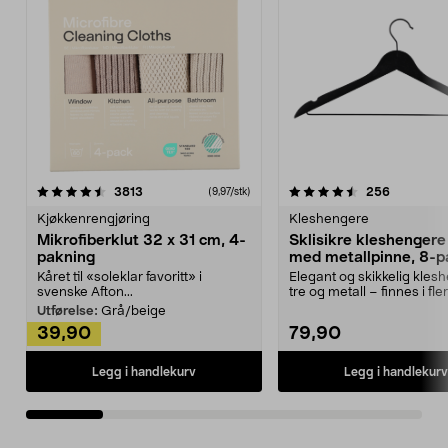
4.5av 5 stjerner
anmeldelser
4.5av 5 stjerner
anmeldels
3813
256
(9,97/stk)
Kjøkkenrengjøring
Kleshengere
Mikrofiberklut 32 x 31 cm, 4-
Sklisikre kleshengere 
pakning
med metallpinne, 8-p
Kåret til «soleklar favoritt» i
Elegant og skikkelig kles
svenske Afton...
tre og metall – finnes i fle
Kleshe...
Utførelse:
Grå/beige
39,90
79,90
Legg i handlekurv
Legg i handlekurv