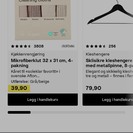
4.5av 5 stjerner
anmeldelser
4.5av 5 stjerner
anmeldels
3808
256
(9,97/stk)
Kjøkkenrengjøring
Kleshengere
Mikrofiberklut 32 x 31 cm, 4-
Sklisikre kleshengere 
pakning
med metallpinne, 8-p
Kåret til «soleklar favoritt» i
Elegant og skikkelig kles
svenske Afton...
tre og metall – finnes i fle
Kleshe...
Utførelse:
Grå/beige
39,90
79,90
Legg i handlekurv
Legg i handlekurv