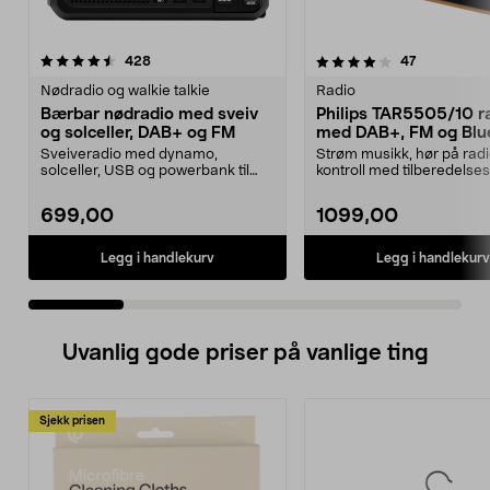
4.0 av 5 stjerner
anmeldelser
4.0 av 5 stjerner
anmeldelse
428
47
Nødradio og walkie talkie
Radio
Bærbar nødradio med sveiv
Philips TAR5505/10 r
og solceller, DAB+ og FM
med DAB+, FM og Blu
Sveiveradio med dynamo,
Strøm musikk, hør på rad
solceller, USB og powerbank til
kontroll med tilberedelses
nødlading. Nødradio som ...
med timeren. Ph...
699,00
1099,00
Legg i handlekurv
Legg i handlekurv
Uvanlig gode priser på vanlige ting
Sjekk prisen