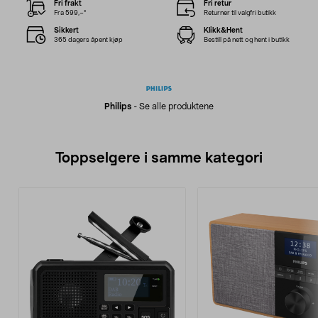
Fri frakt
Fri retur
Fra 599,–*
Returner til valgfri butikk
Sikkert
Klikk&Hent
365 dagers åpent kjøp
Bestill på nett og hent i butikk
Philips
-
Se alle produktene
Toppselgere i samme kategori