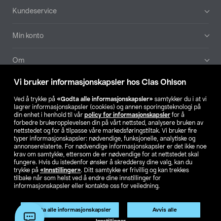
Bunntekst
Kundeservice
Min konto
Om
Vi bruker informasjonskapsler hos Clas Ohlson
Aktuelt
Ved å trykke på
«Godta alle informasjonskapsler»
samtykker du i at vi
lagrer informasjonskapsler (cookies) og annen sporingsteknologi på
Våre selskaper
din enhet i henhold til vår
policy for informasjonskapsler
for å
forbedre brukeropplevelsen din på vårt nettsted, analysere bruken av
nettstedet og for å tilpasse våre markedsføringstiltak. Vi bruker fire
Finn din butikk
typer informasjonskapsler: nødvendige, funksjonelle, analytiske og
annonserelaterte. For nødvendige informasjonskapsler er det ikke noe
krav om samtykke, ettersom de er nødvendige for at nettstedet skal
SE
NO
FI
fungere. Hvis du istedenfor ønsker å skreddersy dine valg, kan du
trykke på
«Innstillinger»
. Ditt samtykke er frivillig og kan trekkes
tilbake når som helst ved å endre dine innstillinger for
informasjonskapsler eller kontakte oss for veiledning.
Godta alle informasjonskapsler
Avvis alle