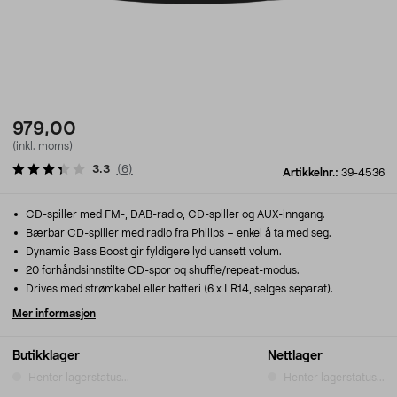
979,00
(inkl. moms)
3.3
(
6
)
Artikkelnr.:
39-4536
CD-spiller med FM-, DAB-radio, CD-spiller og AUX-inngang.
Bærbar CD-spiller med radio fra Philips – enkel å ta med seg.
Dynamic Bass Boost gir fyldigere lyd uansett volum.
20 forhåndsinnstilte CD-spor og shuffle/repeat-modus.
Drives med strømkabel eller batteri (6 x LR14, selges separat).
Mer informasjon
Butikklager
Nettlager
Henter lagerstatus...
Henter lagerstatus...