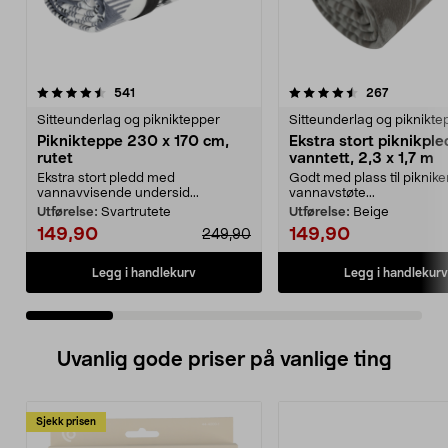
4.5 av 5 stjerner
anmeldelser
4.5 av 5 stjerner
anmeldels
541
267
Sitteunderlag og pikniktepper
Sitteunderlag og piknikte
Piknikteppe 230 x 170 cm,
Ekstra stort piknikple
rutet
vanntett, 2,3 x 1,7 m
Ekstra stort pledd med
Godt med plass til piknik
vannavvisende undersid...
vannavstøte...
Utførelse:
Svartrutete
Utførelse:
Beige
149,90
149,90
249,90
Legg i handlekurv
Legg i handlekurv
Uvanlig gode priser på vanlige ting
Sjekk prisen