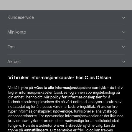
Bunntekst
Kundeservice
Min konto
Om
Aktuelt
Våre selskaper
Vi bruker informasjonskapsler hos Clas Ohlson
Ved å trykke på
«Godta alle informasjonskapsler»
samtykker du i at vi
Finn din butikk
lagrer informasjonskapsler (cookies) og annen sporingsteknologi på
din enhet i henhold til vår
policy for informasjonskapsler
for å
forbedre brukeropplevelsen din på vårt nettsted, analysere bruken av
SE
NO
FI
nettstedet og for å tilpasse våre markedsføringstiltak. Vi bruker fire
typer informasjonskapsler: nødvendige, funksjonelle, analytiske og
annonserelaterte. For nødvendige informasjonskapsler er det ikke noe
krav om samtykke, ettersom de er nødvendige for at nettstedet skal
fungere. Hvis du istedenfor ønsker å skreddersy dine valg, kan du
trykke på
«Innstillinger»
. Ditt samtykke er frivillig og kan trekkes