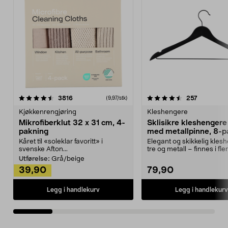
4.5av 5 stjerner
anmeldelser
4.5av 5 stjerner
anmeldels
3816
257
(9,97/stk)
Kjøkkenrengjøring
Kleshengere
Mikrofiberklut 32 x 31 cm, 4-
Sklisikre kleshengere 
pakning
med metallpinne, 8-p
Kåret til «soleklar favoritt» i
Elegant og skikkelig kles
svenske Afton...
tre og metall – finnes i fle
Kleshe...
Utførelse:
Grå/beige
39,90
79,90
Legg i handlekurv
Legg i handlekurv