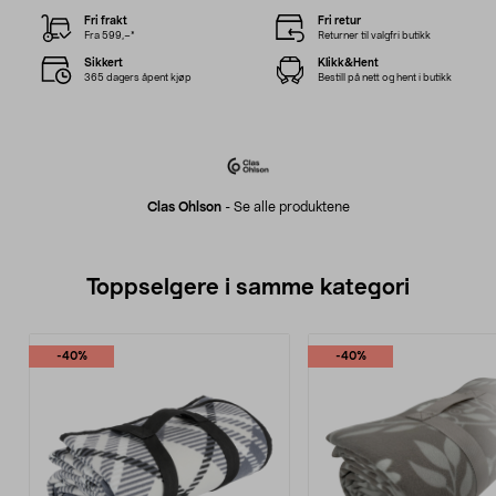
Fri frakt
Fri retur
Fra 599,–*
Returner til valgfri butikk
Sikkert
Klikk&Hent
365 dagers åpent kjøp
Bestill på nett og hent i butikk
Clas Ohlson
-
Se alle produktene
Toppselgere i samme kategori
-40%
-40%